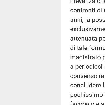
rilevanza ch
confronti di
anni, la pos
esclusivamen
attenuata pe
di tale form
magistrato 
a pericolosi
consenso rag
concludere 
pochissimo t
favorevole a