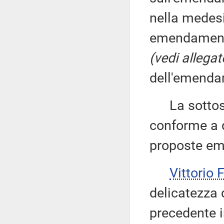
nella medesi
emendamenti 
(vedi allegat
dell'emenda
La sottose
conforme a q
proposte em
Vittorio
delicatezza 
precedente in