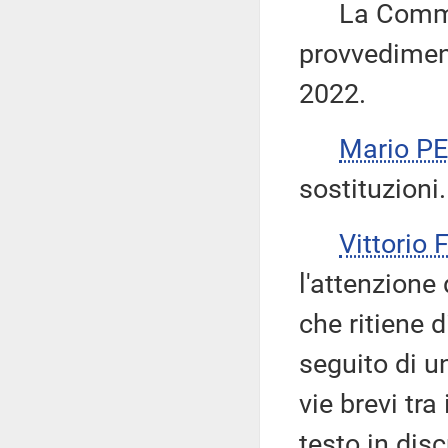
La Commiss
provvediment
2022.
Mario P
sostituzioni.
Vittorio
l'attenzion
che ritiene d
seguito di u
vie brevi tra
testo in di