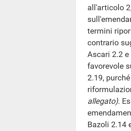
all'articolo
sull'emendam
termini ripor
contrario su
Ascari 2.2 e
favorevole s
2.19, purché
riformulazi
allegato).
Esp
emendamenti 
Bazoli 2.14 e