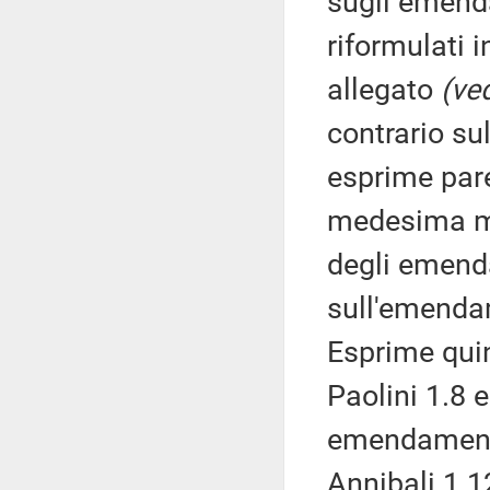
sugli emenda
riformulati i
allegato
(ved
contrario s
esprime pare
medesima ma
degli emenda
sull'emenda
Esprime qui
Paolini 1.8 e
emendamenti
Annibali 1.1