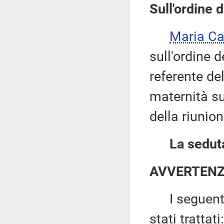
Sull'ordine d
Maria Ca
sull'ordine d
referente de
maternità su
della riunio
La seduta
AVVERTEN
I seguenti 
stati trattati: