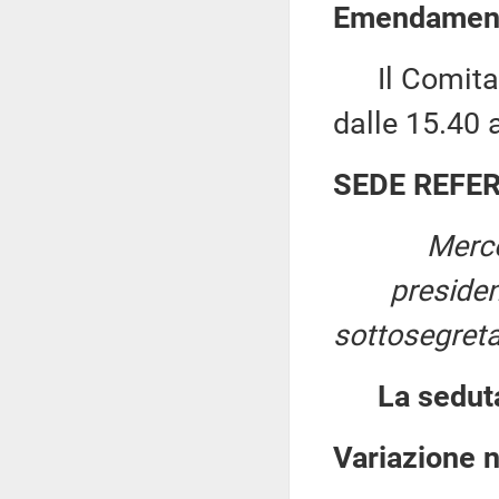
Emendamenti
Il Comitato 
dalle 15.40 a
SEDE REFE
Merco
preside
sottosegreta
La sedut
Variazione 