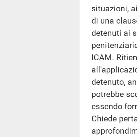
situazioni, a
di una claus
detenuti ai s
penitenziari
ICAM. Ritiene
all'applicaz
detenuto, an
potrebbe sco
essendo forni
Chiede perta
approfondime