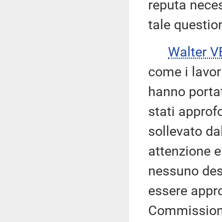
reputa neces
tale questio
Walter V
come i lavor
hanno portat
stati approf
sollevato da
attenzione e 
nessuno des
essere appro
Commissione