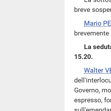
breve sospen
Mario P
brevemente 
La seduta
15.20.
Walter V
dell'interlo
Governo, mo
espresso, fo
sull'emendam