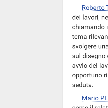
Roberto 
dei lavori, n
chiamando in
tema rilevan
svolgere una
sul disegno 
avvio dei la
opportuno ri
seduta.
Mario P
come il rela