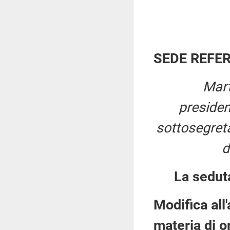
SEDE REFE
Mart
preside
sottosegreta
d
La sedut
Modifica all'
materia di o