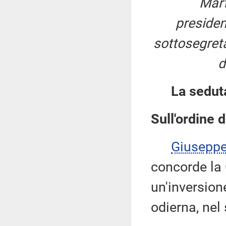
Mart
preside
sottosegreta
d
La sedut
Sull'ordine d
Giusepp
concorde la
un'inversion
odierna, nel