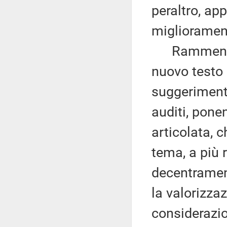
peraltro, ap
migliorament
Rammenta ch
nuovo testo
suggerimenti
auditi, pone
articolata, 
tema, a più r
decentrament
la valorizza
considerazion