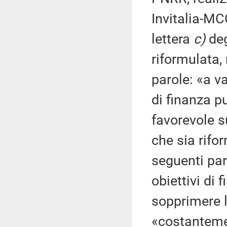
Invitalia-MC
lettera
c)
deg
riformulata,
parole: «a v
di finanza pu
favorevole s
che sia rifo
seguenti par
obiettivi di 
sopprimere l
«costantemen