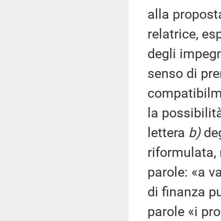
alla propost
relatrice, e
degli impegn
senso di pre
compatibilme
la possibili
lettera
b)
deg
riformulata,
parole: «a v
di finanza pu
parole «i pr