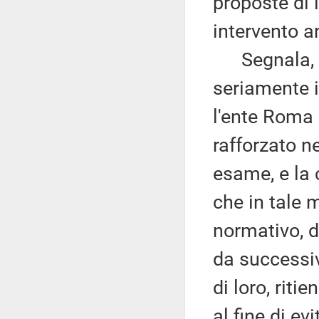
proposte di l
intervento a
Segnala, in 
seriamente il
l'ente Roma 
rafforzato n
esame, e la 
che in tale 
normativo, d
da successivi
di loro, riti
al fine di e