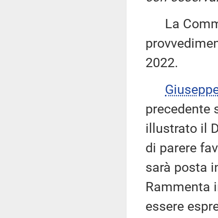
La Commiss
provvediment
2022.
Giusepp
precedente s
illustrato i
di parere fa
sarà posta i
Rammenta in
essere espre