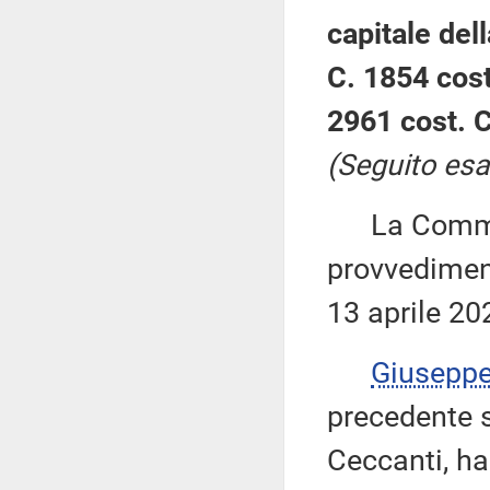
capitale del
C. 1854 cost
2961 cost. C
(Seguito esa
La Commiss
provvediment
13 aprile 20
Giusepp
precedente s
Ceccanti, h