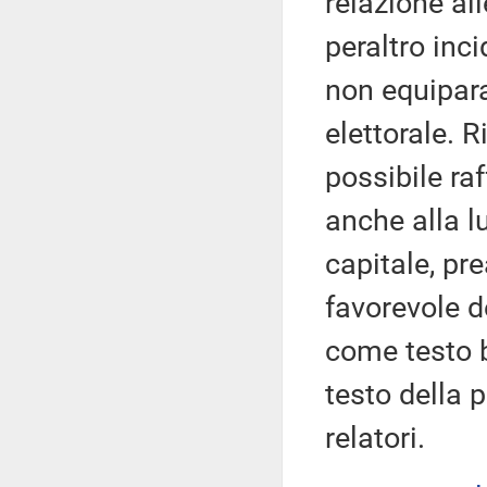
relazione al
peraltro inci
non equiparab
elettorale. R
possibile ra
anche alla l
capitale, pr
favorevole d
come testo b
testo della 
relatori.