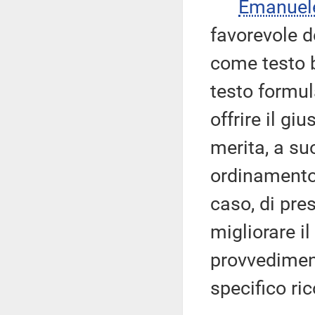
Emanuel
favorevole d
come testo b
testo formul
offrire il g
merita, a suo
ordinamento 
caso, di pre
migliorare il
provvediment
specifico ri