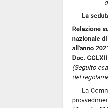
d
La sedut
Relazione su
nazionale di
all'anno 202
Doc. CCLXIII
(Seguito esa
del regolame
La Commiss
provvediment