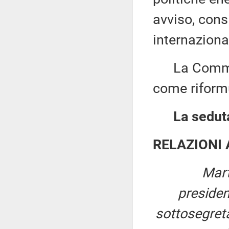
avviso, consi
internaziona
La Commissi
come riformu
La seduta
RELAZIONI
Mart
preside
sottosegreta