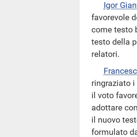
Igor Gian
favorevole d
come testo b
testo della 
relatori.
Francesc
ringraziato i
il voto favo
adottare com
il nuovo tes
formulato da