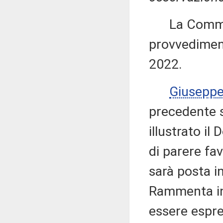
La Commiss
provvediment
2022.
Giusepp
precedente s
illustrato i
di parere fa
sarà posta i
Rammenta inf
essere espre