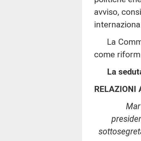
avviso, consi
internaziona
La Commissi
come riformu
La seduta
RELAZIONI
Mart
preside
sottosegret