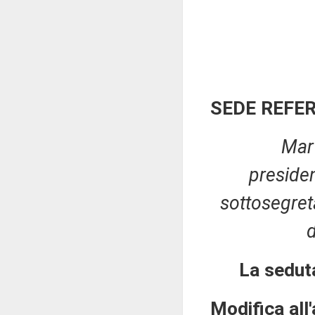
SEDE REFE
Mart
preside
sottosegret
d
La sedut
Modifica all'