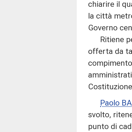
chiarire il 
la città metr
Governo cent
Ritiene per
offerta da t
compimento 
amministrativ
Costituzione,
Paolo BA
svolto, rite
punto di cadu