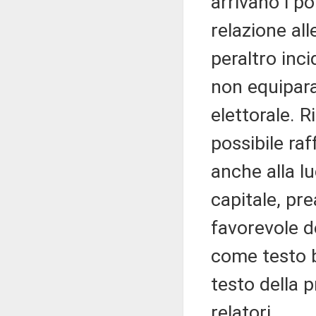
arrivano i po
relazione all
peraltro inci
non equiparab
elettorale. R
possibile ra
anche alla l
capitale, pr
favorevole d
come testo b
testo della 
relatori.