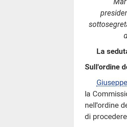
Mart
preside
sottosegret
d
La seduta
Sull'ordine d
Giusepp
la Commissio
nell'ordine d
di procedere