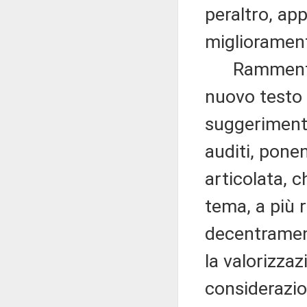
peraltro, app
migliorament
Rammenta ch
nuovo testo 
suggerimenti
auditi, pone
articolata, 
tema, a più r
decentrament
la valorizza
considerazion