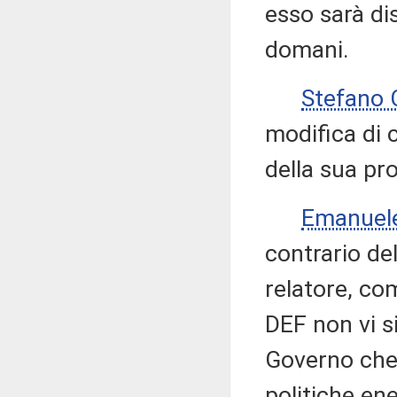
esso sarà di
domani.
Stefano
modifica di 
della sua pr
Emanuel
contrario de
relatore, co
DEF non vi s
Governo che
politiche en