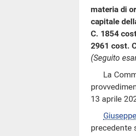
materia di o
capitale del
C. 1854 cost
2961 cost. C
(Seguito esa
La Commiss
provvediment
13 aprile 20
Giusepp
precedente s