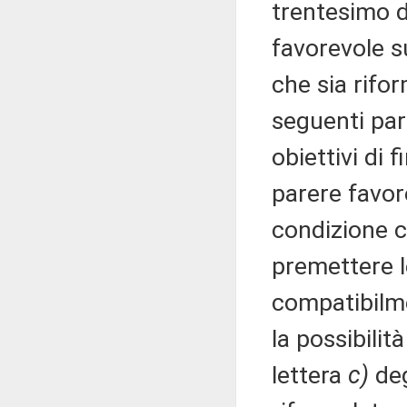
trentesimo d
favorevole s
che sia rifo
seguenti par
obiettivi di 
parere favor
condizione c
premettere l
compatibilme
la possibilit
lettera
c)
deg