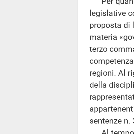
Per quanto 
legislative 
proposta di 
materia «gove
terzo comma,
competenza l
regioni. Al 
della discipl
rappresentat
appartenenti 
sentenze n. 
Al tempo st