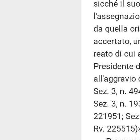
sicché il su
l'assegnazio
da quella or
accertato, un
reato di cui 
Presidente d
all'aggravio 
Sez. 3, n. 4
Sez. 3, n. 1
221951; Sez.
Rv. 225515)