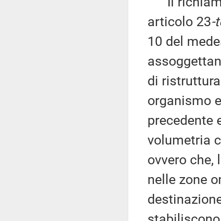
Il richiamo 
articolo 23
-t
10 del medesi
assoggettano
di ristruttur
organismo edi
precedente 
volumetria c
ovvero che, 
nelle zone 
destinazione
stabiliscono