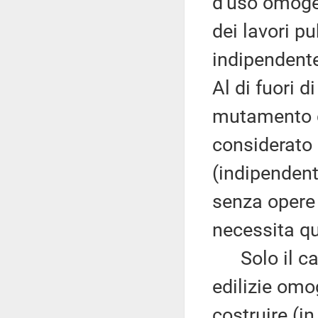
d'uso omogen
dei lavori pu
indipendente
Al di fuori di
mutamento d
considerato 
(indipenden
senza opere 
necessita qui
Solo il cam
edilizie om
costruire (i