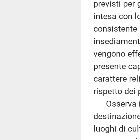
previsti per 
intesa con l
consistente a
insediament
vengono effet
presente cap
carattere reli
rispetto dei 
Osserva in
destinazione 
luoghi di cu