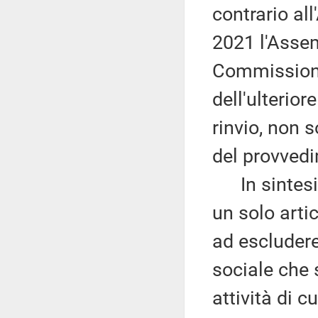
contrario al
2021 l'Assem
Commissione 
dell'ulterio
rinvio, non 
del provved
In sintesi, 
un solo arti
ad escludere
sociale che
attività di c