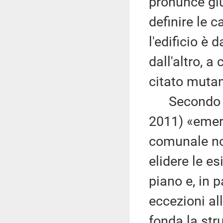
pronunce giu
definire le c
l'edificio è d
dall'altro, a
citato muta
Secondo il 
2011) «emer
comunale no
elidere le e
piano e, in 
eccezioni all
fonda la str