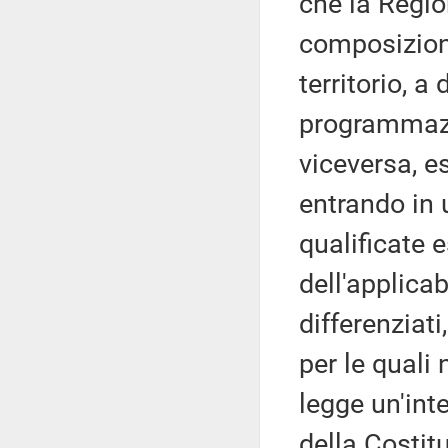
che la Regio
composizione
territorio, a
programmazio
viceversa, e
entrando in 
qualificate e
dell'applicab
differenziati
per le quali
legge un'int
della Costit