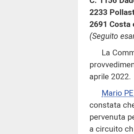
C. 1156 Dado
2233 Pollast
2691 Costa 
(Seguito esa
La Commiss
provvediment
aprile 2022.
Mario P
constata che
pervenuta per
a circuito c