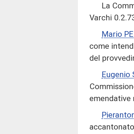
La Commiss
Varchi 0.2.7
Mario P
come intenda
del provved
Eugenio
Commissione 
emendative ri
Pieranto
accantonato