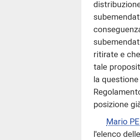
distribuzion
subemendativ
conseguenza
subemendati
ritirate e ch
tale proposi
la questione 
Regolamento 
posizione gi
Mario P
l'elenco del