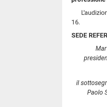
L'audizione 
16.
SEDE REFE
Mart
preside
il sottoseg
Paolo S