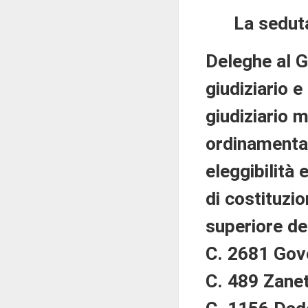
La sedut
Deleghe al G
giudiziario 
giudiziario m
ordinamental
eleggibilità 
di costituzi
superiore de
C. 2681 Gove
C. 489 Zanet