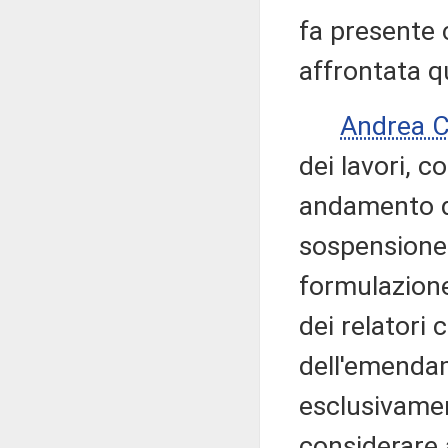
fa presente
affrontata q
Andrea 
dei lavori, c
andamento d
sospensione.
formulazion
dei relatori 
dell'emenda
esclusivamen
considerare 