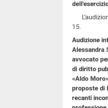
dell'eserciz
L'audizione 
15.
Audizione in
Alessandra St
avvocato pen
di diritto pu
«Aldo Moro» 
proposte di 
recanti incom
professione 