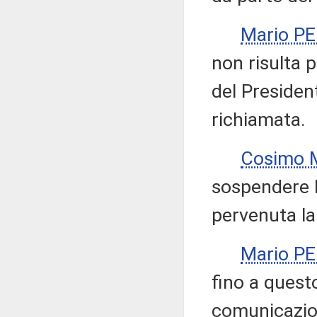
Mario P
non risulta 
del Presiden
richiamata.
Cosimo M
sospendere l
pervenuta la
Mario P
fino a ques
comunicazion