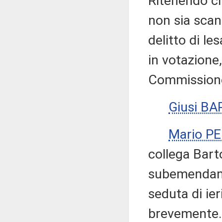
Ritenendo c
non sia scan
delitto di l
in votazione,
Commissione
Giusi B
Mario P
collega Bart
subemendame
seduta di ie
brevemente.