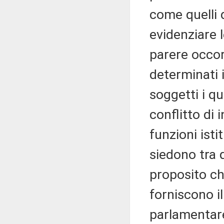
come quelli d
evidenziare l
parere occor
determinati i
soggetti i q
conflitto di 
funzioni isti
siedono tra 
proposito che
forniscono i
parlamentare,