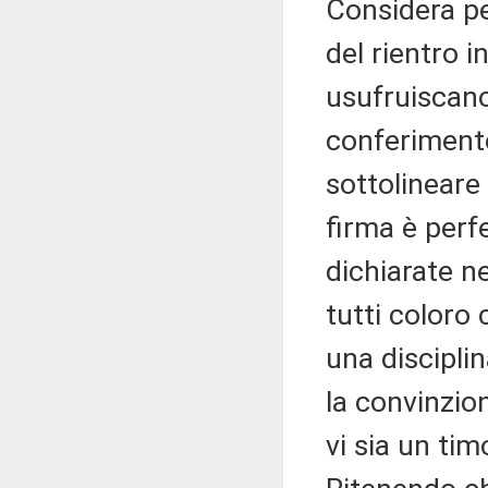
Considera pe
del rientro i
usufruiscano
conferimento 
sottolinear
firma è perf
dichiarate ne
tutti coloro
una discipli
la convinzio
vi sia un tim