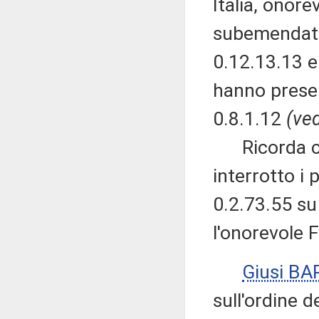
Italia, onore
subemendativ
0.12.13.13 e 
hanno prese
0.8.1.12
(ved
Ricorda che
interrotto i
0.2.73.55 su
l'onorevole F
Giusi B
sull'ordine d