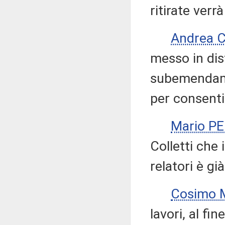
ritirate verr
Andrea 
messo in dis
subemendamen
per consentir
Mario P
Colletti che
relatori è gi
Cosimo M
lavori, al f