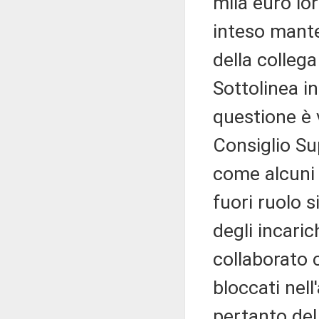
mila euro lo
inteso mante
della collega
Sottolinea i
questione è v
Consiglio Su
come alcuni 
fuori ruolo s
degli incari
collaborato c
bloccati nell
pertanto del