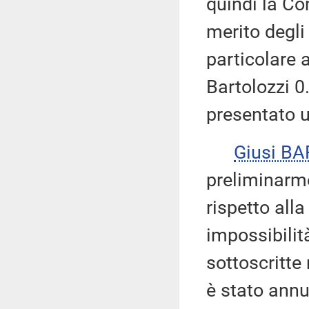
quindi la C
merito degl
particolare
Bartolozzi 0.
presentato u
Giusi B
preliminarm
rispetto all
impossibilit
sottoscritte 
è stato annun