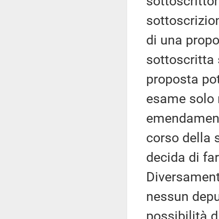
sottoscrittor
sottoscrizion
di una prop
sottoscritta
proposta pot
esame solo ne
emendamenti
corso della s
decida di far
Diversamente
nessun deput
possibilità di