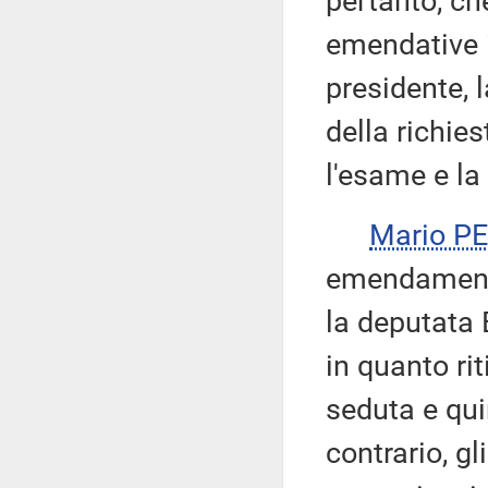
pertanto, ch
emendative i
presidente, 
della richie
l'esame e la
Mario P
emendamenti
la deputata 
in quanto rit
seduta e qui
contrario, g