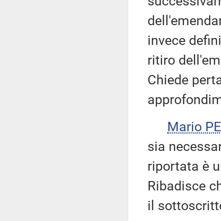
successivam
dell'emendam
invece defin
ritiro dell'
Chiede perta
approfondim
Mario P
sia necessar
riportata è 
Ribadisce ch
il sottoscri