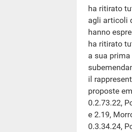
ha ritirato t
agli articoli
hanno espres
ha ritirato 
a sua prima 
subemendame
il rappresen
proposte em
0.2.73.22, P
e 2.19, Morr
0.3.34.24, Po