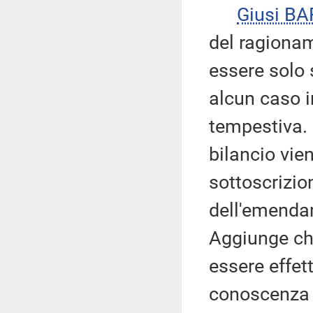
Giusi B
del ragionam
essere solo 
alcun caso i
tempestiva.
bilancio vie
sottoscrizion
dell'emenda
Aggiunge che
essere effet
conoscenza 