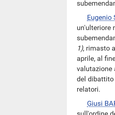
subemendame
Eugenio
un'ulteriore
subemendame
1)
, rimasto 
aprile, al fi
valutazione a
del dibattit
relatori.
Giusi B
sull'ordine d