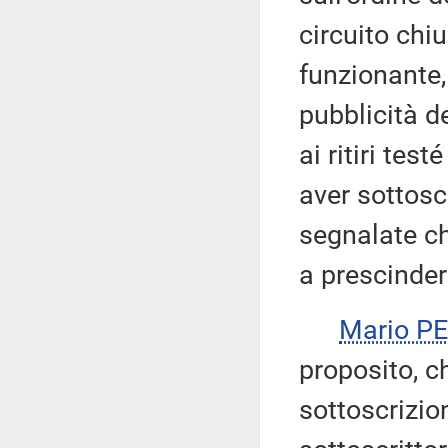
circuito chi
funzionante
pubblicità d
ai ritiri tes
aver sottosc
segnalate c
a prescindere
Mario P
proposito, c
sottoscrizio