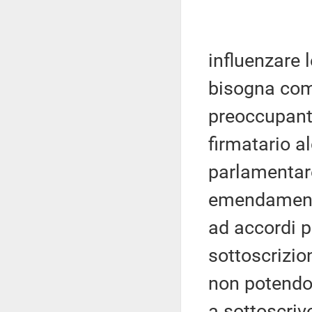
influenzare 
bisogna comu
preoccupant
firmatario a
parlamentare
emendamento,
ad accordi pol
sottoscrizio
non potendos
a sottoscri