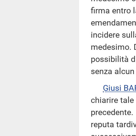
firma entro 
emendamenti
incidere su
medesimo. D
possibilità 
senza alcun 
Giusi B
chiarire tale
precedente. R
reputa tardi