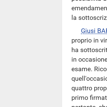
emendamenti
la sottoscriz
Giusi B
proprio in vi
ha sottoscri
in occasione
esame. Ricor
quell'occasi
quattro propo
primo firmata