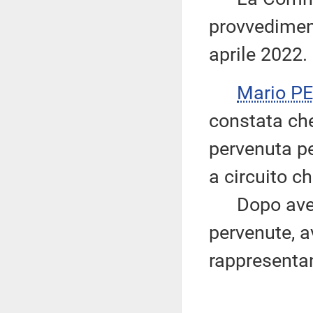
provvediment
aprile 2022.
Mario P
constata che
pervenuta per
a circuito c
Dopo avere 
pervenute, a
rappresenta