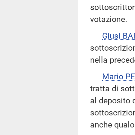
sottoscritto
votazione.
Giusi B
sottoscrizio
nella preced
Mario P
tratta di so
al deposito 
sottoscrizio
anche qualor