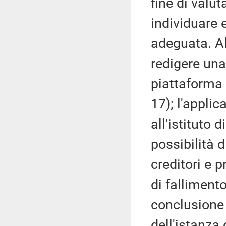
fine di valut
individuare 
adeguata. Al
redigere una 
piattaforma 
17); l'appli
all'istituto 
possibilità d
creditori e 
di fallimento
conclusione d
dell'istanza