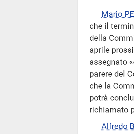
Mario P
che il termi
della Commi
aprile pross
assegnato «c
parere del C
che la Comm
potrà conclu
richiamato p
Alfredo 