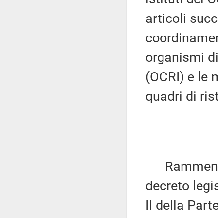
articoli suc
coordinamen
organismi di
(OCRI) e le 
quadri di ris
Rammenta ch
decreto legis
II della Part