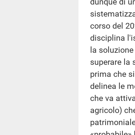
dunque di un
sistematizza
corso del 20
disciplina l
la soluzione 
superare la 
prima che si 
delinea le m
che va attiv
agricolo) che
patrimonial
«probabile» l