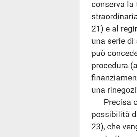
conserva la t
straordinaria
21) e al regi
una serie di 
può conceder
procedura (a
finanziament
una rinegozia
Precisa che 
possibilità d
23), che veng