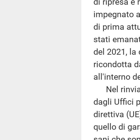
di ripresa e 
impegnato a 
di prima att
stati emanat
del 2021, la 
ricondotta d
all'interno d
Nel rinviar
dagli Uffici
direttiva (UE
quello di ga
sani che sono