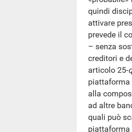
quindi disci
attivare pr
prevede il c
– senza sost
creditori e d
articolo 25-
q
piattaforma 
alla composi
ad altre ban
quali può sc
piattaforma