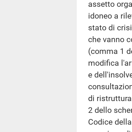
assetto orga
idoneo a ril
stato di cris
che vanno co
(comma 1 de
modifica l'ar
e dell'insol
consultazion
di ristruttu
2 dello sche
Codice della 