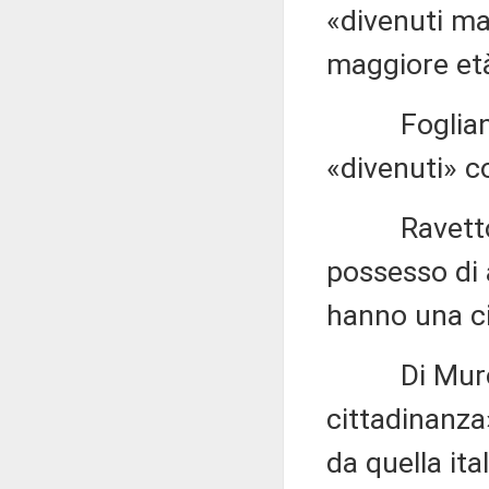
«divenuti ma
maggiore et
Fogliani 1.
«divenuti» c
Ravetto 1.5
possesso di 
hanno una ci
Di Muro 1.5
cittadinanza
da quella ita