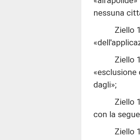
«all'apolide»
nessuna citt
Ziello 1.59
«dell'applica
Ziello 1.59
«esclusione 
dagli»;
Ziello 1.59
con la seguen
Ziello 1.59