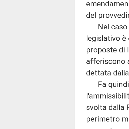
emendamenti
del provved
Nel caso spe
legislativo 
proposte di 
afferiscono a
dettata dall
Fa quindi p
l'ammissibil
svolta dalla
perimetro ma