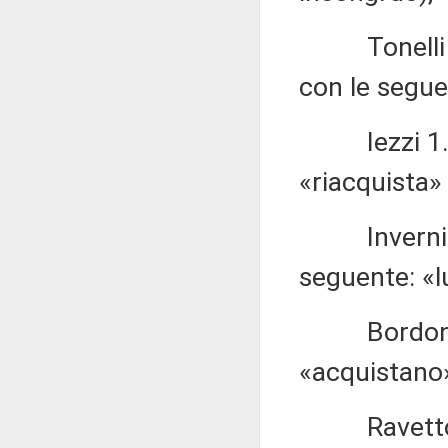
Tonelli 1.5
con le seguen
Iezzi 1.564
«riacquista»
Invernizzi 
seguente: «lu
Bordonali 1
«acquistano»
Ravetto 1.5