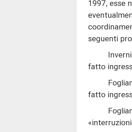
1997, esse n
eventualment
coordinament
seguenti pr
Invernizzi 1
fatto ingress
Fogliani 1.
fatto ingress
Fogliani 1.
«interruzion