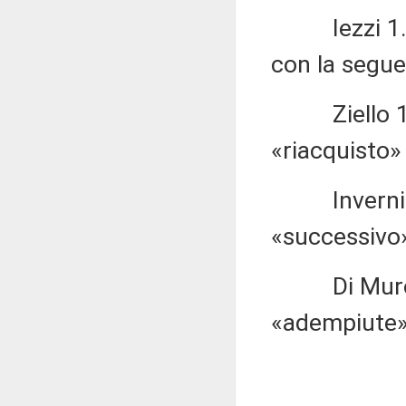
Iezzi 1.572
con la segue
Ziello 1.57
«riacquisto»
Invernizzi 
«successivo»
Di Muro 1.5
«adempiute» 