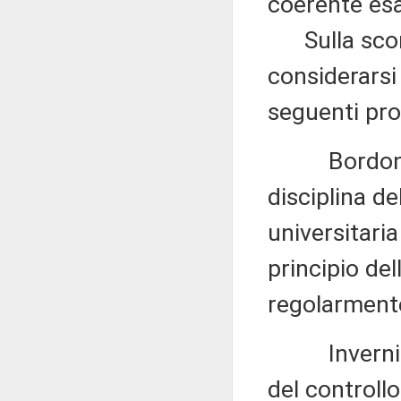
coerente esa
Sulla scorta
considerarsi 
seguenti pr
Bordonali 1
disciplina de
universitaria
principio del
regolarmente
Invernizzi 1
del controllo