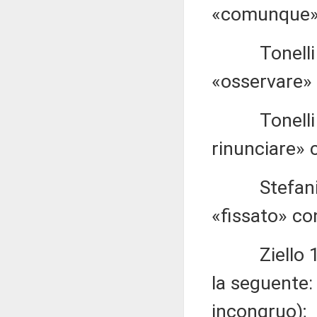
«comunque» c
Tonelli 1.5
«osservare» 
Tonelli 1.5
rinunciare» 
Stefani 1.5
«fissato» con
Ziello 1.562
la seguente: 
incongruo);