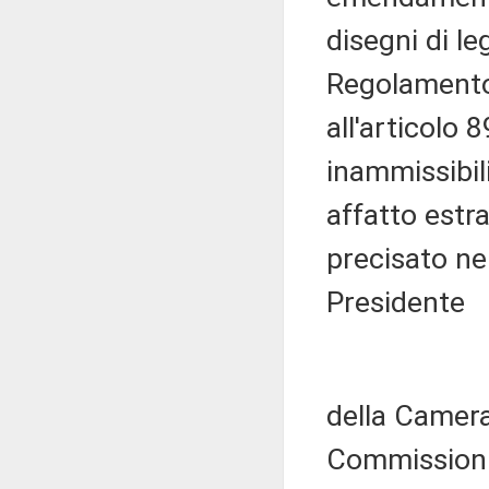
disegni di le
Regolamento,
all'articolo 
inammissibil
affatto estr
precisato nel
Presidente
della Camera 
Commissioni 