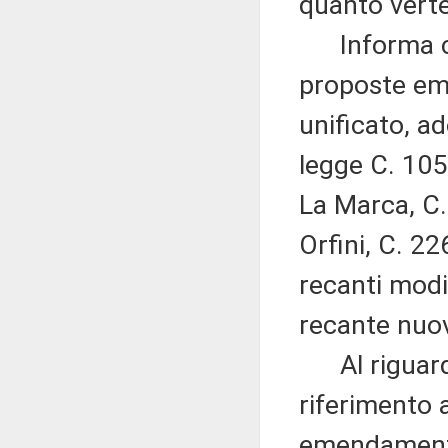
quanto vert
Informa che
proposte e
unificato, a
legge C. 105 
La Marca, C.
Orfini, C. 2
recanti modi
recante nuov
Al riguardo
riferimento a
emendamenti r