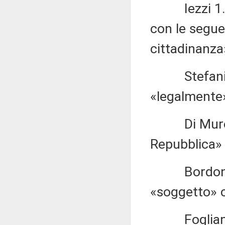
Iezzi 1.582
con le segue
cittadinanza
Stefani 1.5
«legalmente»
Di Muro 1.5
Repubblica» 
Bordonali 1
«soggetto» c
Fogliani 1.