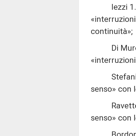
Iezzi 1.66,
«interruzioni
continuità»;
Di Muro 1.6
«interruzion
Stefani 1.2
senso» con l
Ravetto 1.2
senso» con l
Bordonali 1