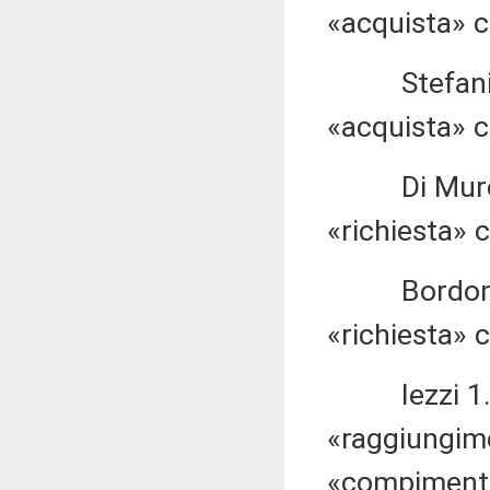
«acquista» c
Stefani 1.3
«acquista» c
Di Muro 1.3
«richiesta» 
Bordonali 1
«richiesta» 
Iezzi 1.333
«raggiungime
«compimento 