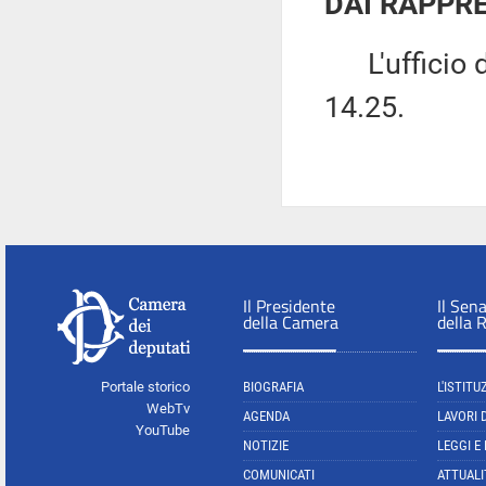
DAI RAPPRE
L'ufficio di
14.25.
Il Presidente
Il Sen
della Camera
della 
Portale storico
BIOGRAFIA
L'ISTITU
WebTv
AGENDA
LAVORI 
YouTube
NOTIZIE
LEGGI E
COMUNICATI
ATTUALI