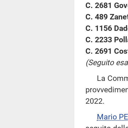
C. 2681 Gove
C. 489 Zanet
C. 1156 Dado
C. 2233 Poll
C. 2691 Cos
(Seguito esa
La Commiss
provvediment
2022.
Mario P