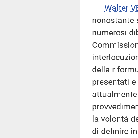
Walter V
nonostante s
numerosi diba
Commissione,
interlocuzion
della riform
presentati e 
attualmente
provvedimen
la volontà de
di definire i