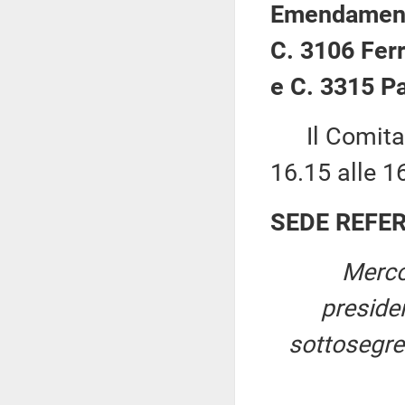
Emendamenti
C. 3106 Fer
e C. 3315 Pa
Il Comitato 
16.15 alle 1
SEDE REFE
Merco
preside
sottosegret