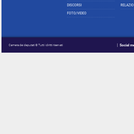
DISCORSI
RELAZIO
FOTO/VIDEO
Social m
Camera dei deputati © Tutti i diritti riservati