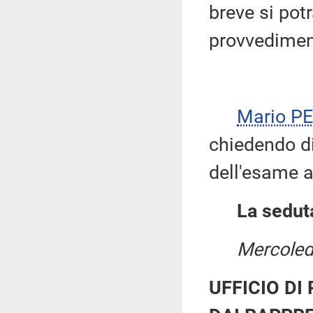
breve si pot
provvedimen
Mario P
chiedendo di 
dell'esame a
La seduta
Mercoled
UFFICIO DI