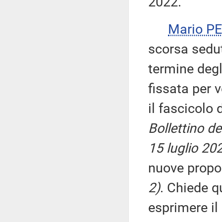
2022.
Mario P
scorsa sedut
termine degl
fissata per 
il fascicolo
Bollettino d
15 luglio 20
nuove propo
2)
. Chiede qu
esprimere il