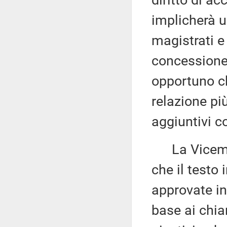
diritto di ac
implicherà u
magistrati e 
concessione 
opportuno ch
relazione pi
aggiuntivi c
La Vicemi
che il testo 
approvate in
base ai chiar