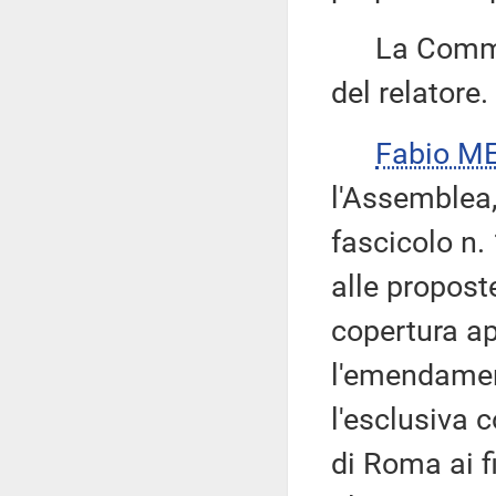
La Commiss
del relatore.
Fabio ME
l'Assemblea,
fascicolo n.
alle propost
copertura ap
l'emendament
l'esclusiva 
di Roma ai f