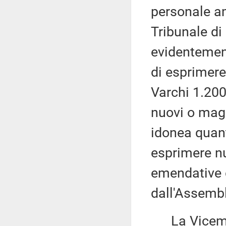
personale am
Tribunale di
evidentemen
di esprimer
Varchi 1.200
nuovi o magg
idonea quant
esprimere nu
emendative 
dall'Assemb
La Vicemi