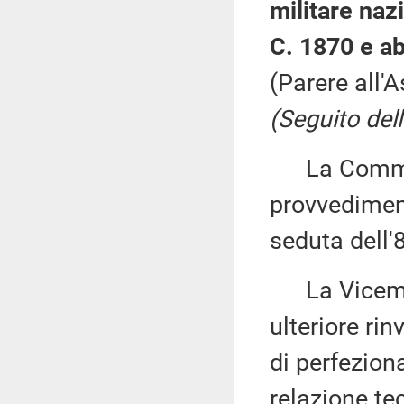
militare naz
C. 1870 e ab
(Parere all'
(Seguito dell
La Commiss
provvedimento
seduta dell'
La Vicemi
ulteriore ri
di perfezion
relazione te