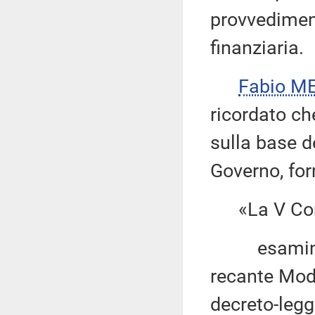
provvedimen
finanziaria.
Fabio ME
ricordato ch
sulla base de
Governo, for
«La V Com
esaminato i
recante Modi
decreto-legg