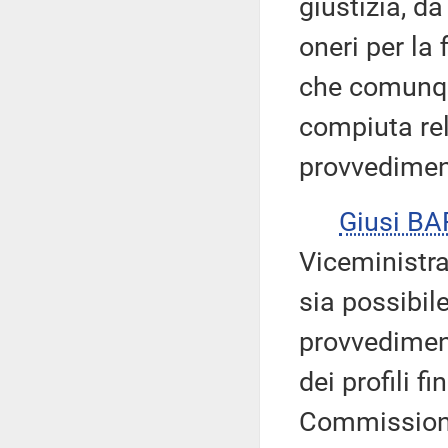
giustizia, d
oneri per la
che comunqu
compiuta rel
provvediment
Giusi B
Viceministra
sia possibil
provvedimen
dei profili fi
Commissione