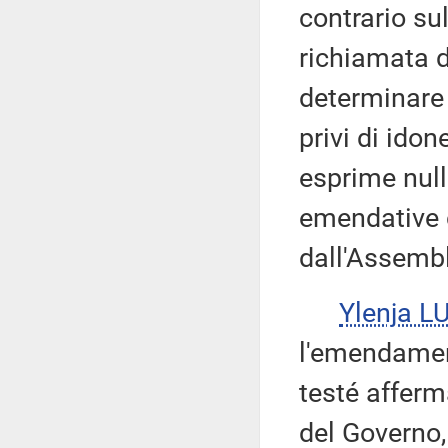
contrario s
richiamata da
determinare 
privi di ido
esprime null
emendative 
dall'Assemb
Ylenja L
l'emendament
testé afferm
del Governo,