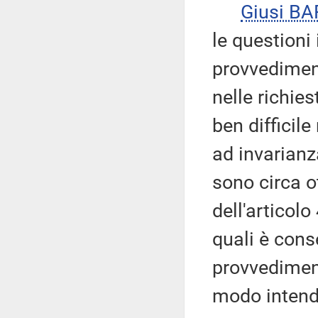
Giusi B
le questioni 
provvedimen
nelle richie
ben difficil
ad invarianza
sono circa o
dell'articolo
quali è cons
provvedimen
modo intenda