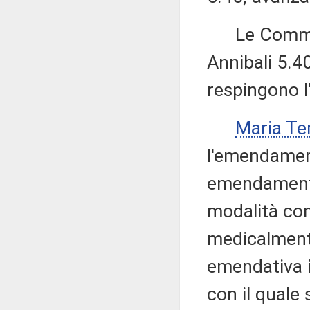
Le Commiss
Annibali 5.40
respingono 
Maria Te
l'emendament
emendamenti 
modalità con
medicalmente
emendativa i
con il quale 