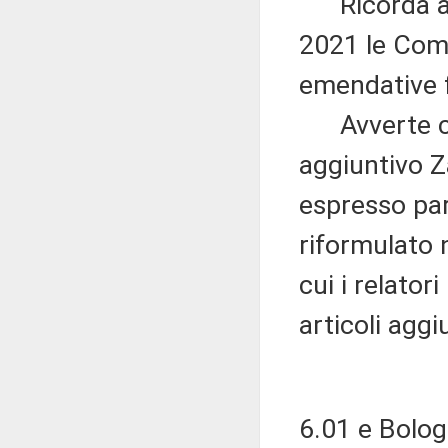
Ricorda alt
2021 le Com
emendative fi
Avverte che 
aggiuntivo Za
espresso par
riformulato n
cui i relator
articoli aggi
6.01 e Bologn