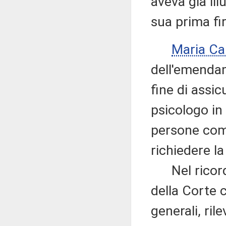
aveva già il
sua prima fi
Maria Ca
dell'emendam
fine di assic
psicologo in
persone come
richiedere l
Nel ricorda
della Corte c
generali, ril