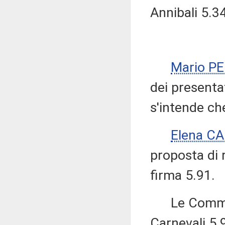
Annibali 5.3
Mario P
dei presenta
s'intende ch
Elena C
proposta di 
firma 5.91.
Le Commiss
Carnevali 5.