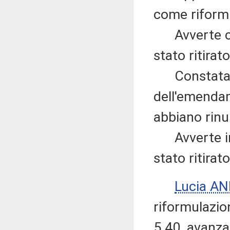
come riform
Avverte che
stato ritirat
Constata l'
dell'emendam
abbiano rinu
Avverte ino
stato ritirat
Lucia AN
riformulazi
5.40, avanzat