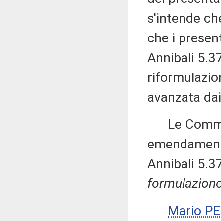
s'intende ch
che i presen
Annibali 5.3
riformulazio
avanzata dai 
Le Commissi
emendament
Annibali 5.3
formulazione
Mario P