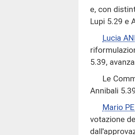
e, con disti
Lupi 5.29 e 
Lucia AN
riformulazi
5.39, avanzat
Le Commiss
Annibali 5.39
Mario P
votazione de
dall'approva