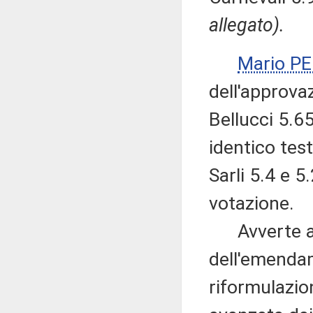
allegato).
Mario P
dell'approva
Bellucci 5.65
identico tes
Sarli 5.4 e 
votazione.
Avverte alt
dell'emenda
riformulazio