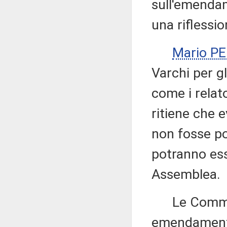
sull'emendam
una riflessio
Mario P
Varchi per gl
come i relat
ritiene che e
non fosse po
potranno ess
Assemblea.
Le Commissi
emendamenti