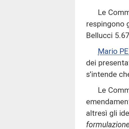
Le Commissi
respingono g
Bellucci 5.6
Mario P
dei presenta
s'intende ch
Le Commissi
emendamenti 
altresì gli 
formulazione