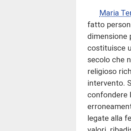
Maria Te
fatto persona
dimensione p
costituisce 
secolo che n
religioso ri
intervento. 
confondere l
erroneament
legate alla f
valori, riba