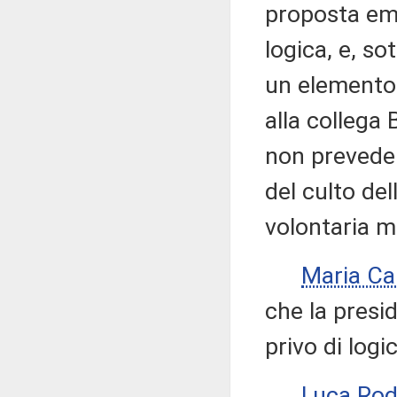
proposta eme
logica, e, s
un elemento
alla collega
non preveder
del culto de
volontaria m
Maria Ca
che la presi
privo di logi
Luca Rod