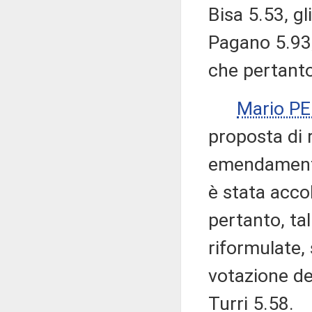
Bisa 5.53, g
Pagano 5.93,
che pertanto
Mario P
proposta di r
emendamenti 
è stata accol
pertanto, ta
riformulate,
votazione de
Turri 5.58.