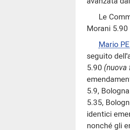
avanzata dai 
Le Commiss
Morani 5.90
Mario P
seguito del
5.90
(nuova 
emendamenti 
5.9, Bologna
5.35, Bologna
identici eme
nonché gli e