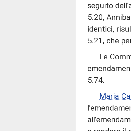
seguito del
5.20, Annibal
identici, ri
5.21, che pe
Le Commissi
emendamenti
5.74.
Maria Ca
l'emendament
all'emendame