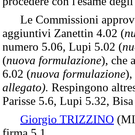
procedere con l'esame degl
Le Commissioni approvano 
aggiuntivi Zanettin 4.02 (
nu
numero 5.06, Lupi 5.02 (
nu
(
nuova formulazione
), che
6.02 (
nuova formulazione
)
allegato)
.
Respingono altres
Parisse 5.6, Lupi 5.32, Bisa
Giorgio TRIZZINO
(M
firma 5.1.