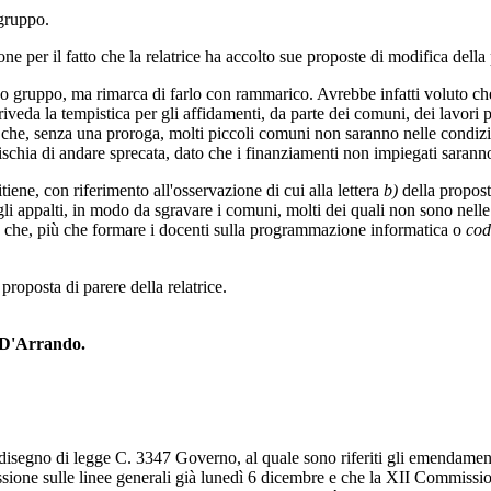
 gruppo.
e per il fatto che la relatrice ha accolto sue proposte di modifica della
o gruppo, ma rimarca di farlo con rammarico. Avrebbe infatti voluto ch
riveda la tempistica per gli affidamenti, da parte dei comuni, dei lavori p
che, senza una proroga, molti piccoli comuni non saranno nelle condizion
ischia di andare sprecata, dato che i finanziamenti non impiegati saranno
iene, con riferimento all'osservazione di cui alla lettera
b)
della propost
li appalti, in modo da sgravare i comuni, molti dei quali non sono nelle 
va che, più che formare i docenti sulla programmazione informatica o
cod
posta di parere della relatrice.
 D'Arrando.
l disegno di legge C. 3347 Governo, al quale sono riferiti gli emendamen
ussione sulle linee generali già lunedì 6 dicembre e che la XII Commis