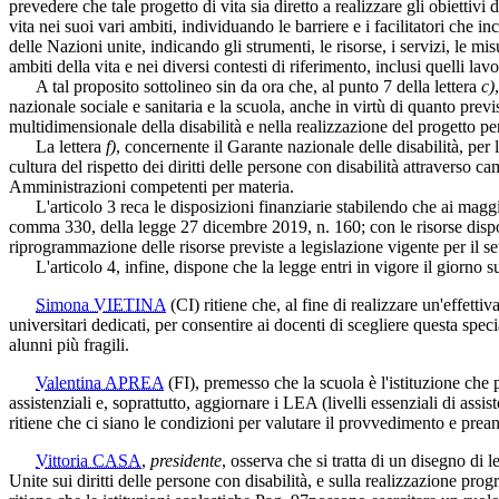
prevedere che tale progetto di vita sia diretto a realizzare gli obiettivi
vita nei suoi vari ambiti, individuando le barriere e i facilitatori che i
delle Nazioni unite, indicando gli strumenti, le risorse, i servizi, le m
ambiti della vita e nei diversi contesti di riferimento, inclusi quelli la
A tal proposito sottolineo sin da ora che, al punto 7 della lettera
c)
nazionale sociale e sanitaria e la scuola, anche in virtù di quanto prev
multidimensionale della disabilità e nella realizzazione del progetto pe
La lettera
f)
, concernente il Garante nazionale delle disabilità, per
cultura del rispetto dei diritti delle persone con disabilità attraverso 
Amministrazioni competenti per materia.
L'articolo 3 reca le disposizioni finanziarie stabilendo che ai maggiori
comma 330, della legge 27 dicembre 2019, n. 160; con le risorse dispon
riprogrammazione delle risorse previste a legislazione vigente per il set
L'articolo 4, infine, dispone che la legge entri in vigore il giorno s
Simona VIETINA
(CI)
ritiene che, al fine di realizzare un'effetti
universitari dedicati, per consentire ai docenti di scegliere questa spec
alunni più fragili.
Valentina APREA
(FI)
, premesso che la scuola è l'istituzione che p
assistenziali e, soprattutto, aggiornare i LEA (livelli essenziali di as
ritiene che ci siano le condizioni per valutare il provvedimento e prea
Vittoria CASA
,
presidente
, osserva che si tratta di un disegno di
Unite sui diritti delle persone con disabilità, e sulla realizzazione pr