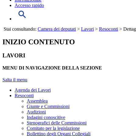
Accesso rapido
Stai consultando:
Camera dei deputati
>
Lavori
>
Resoconti
> Dettag
INIZIO CONTENUTO
LAVORI
MENU DI NAVIGAZIONE DELLA SEZIONE
Salta il menu
Agenda dei Lavori
Resoconti
Assemblea
Giunte e Commissioni
Audizioni
Indagini conoscitive
Stenografici delle Commissioni
Comitato per la legislazione
Bollettino degli Organi Collegiali