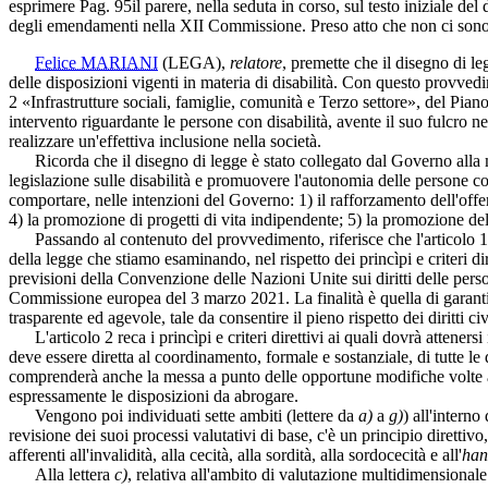
esprimere
Pag. 95
il parere, nella seduta in corso, sul testo iniziale 
degli emendamenti nella XII Commissione. Preso atto che non ci sono obi
Felice MARIANI
(LEGA)
,
relatore
, premette che il disegno di le
delle disposizioni vigenti in materia di disabilità. Con questo provv
2 «Infrastrutture sociali, famiglie, comunità e Terzo settore», del Pi
intervento riguardante le persone con disabilità, avente il suo fulcro ne
realizzare un'effettiva inclusione nella società.
Ricorda che il disegno di legge è stato collegato dal Governo alla m
legislazione sulle disabilità e promuovere l'autonomia delle persone con
comportare, nelle intenzioni del Governo: 1) il rafforzamento dell'offerta
4) la promozione di progetti di vita indipendente; 5) la promozione del
Passando al contenuto del provvedimento, riferisce che l'articolo 1 def
della legge che stiamo esaminando, nel rispetto dei princìpi e criteri diret
previsioni della Convenzione delle Nazioni Unite sui diritti delle pers
Commissione europea del 3 marzo 2021. La finalità è quella di garantir
trasparente ed agevole, tale da consentire il pieno rispetto dei diritti ci
L'articolo 2 reca i princìpi e criteri direttivi ai quali dovrà atteners
deve essere diretta al coordinamento, formale e sostanziale, di tutte le
comprenderà anche la messa a punto delle opportune modifiche volte ad
espressamente le disposizioni da abrogare.
Vengono poi individuati sette ambiti (lettere da
a)
a
g)
) all'interno
revisione dei suoi processi valutativi di base, c'è un principio direttiv
afferenti all'invalidità, alla cecità, alla sordità, alla sordocecità e all'
han
Alla lettera
c)
, relativa all'ambito di valutazione multidimensionale de