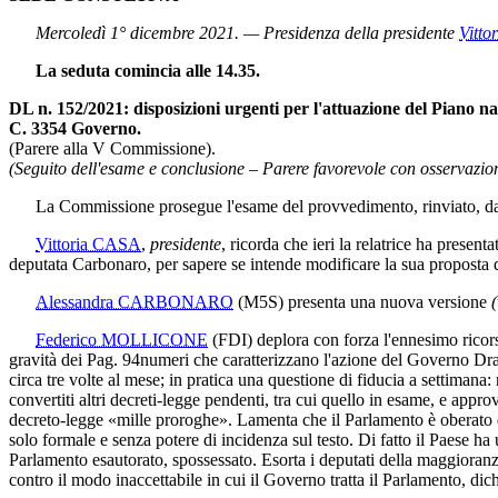
Mercoledì 1° dicembre 2021. — Presidenza della presidente
Vitto
La seduta comincia alle 14.35.
DL n. 152/2021: disposizioni urgenti per l'attuazione del Piano naz
C. 3354 Governo.
(Parere alla V Commissione).
(Seguito dell'esame e conclusione – Parere favorevole con osservazion
La Commissione prosegue l'esame del provvedimento, rinviato, da 
Vittoria CASA
,
presidente
, ricorda che ieri la relatrice ha present
deputata Carbonaro, per sapere se intende modificare la sua proposta d
Alessandra CARBONARO
(M5S)
presenta una nuova versione
Federico MOLLICONE
(FDI)
deplora con forza l'ennesimo ricors
gravità dei
Pag. 94
numeri che caratterizzano l'azione del Governo Drag
circa tre volte al mese; in pratica una questione di fiducia a settima
convertiti altri decreti-legge pendenti, tra cui quello in esame, e appro
decreto-legge «mille proroghe». Lamenta che il Parlamento è oberato 
solo formale e senza potere di incidenza sul testo. Di fatto il Paese h
Parlamento esautorato, spossessato. Esorta i deputati della maggioranza
contro il modo inaccettabile in cui il Governo tratta il Parlamento, dich