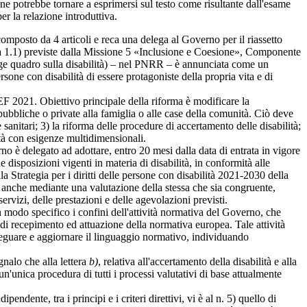
ione potrebbe tornare a esprimersi sul testo come risultante dall'esame
r la relazione introduttiva.
 composto da 4 articoli e reca una delega al Governo per il riassetto
rma 1.1) previste dalla Missione 5 «Inclusione e Coesione», Componente
egge quadro sulla disabilità) – nel PNRR – è annunciata come un
rsone con disabilità di essere protagoniste della propria vita e di
 2021. Obiettivo principale della riforma è modificare la
 pubbliche o private alla famiglia o alle case della comunità. Ciò deve
e sanitari; 3) la riforma delle procedure di accertamento delle disabilità;
ità con esigenze multidimensionali.
no è delegato ad adottare, entro 20 mesi dalla data di entrata in vigore
lle disposizioni vigenti in materia di disabilità, in conformità alle
 Strategia per i diritti delle persone con disabilità 2021-2030 della
, anche mediante una valutazione della stessa che sia congruente,
servizi, delle prestazioni e delle agevolazioni previsti.
in modo specifico i confini dell'attività normativa del Governo, che
e di recepimento ed attuazione della normativa europea. Tale attività
deguare e aggiornare il linguaggio normativo, individuando
egnalo che alla lettera
b)
, relativa all'accertamento della disabilità e alla
un'unica procedura di tutti i processi valutativi di base attualmente
endente, tra i principi e i criteri direttivi, vi è al n. 5) quello di