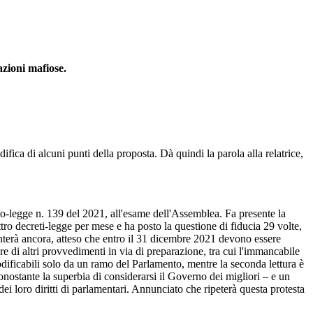
azioni mafiose.
odifica di alcuni punti della proposta. Dà quindi la parola alla relatrice,
to-legge n. 139 del 2021, all'esame dell'Assemblea. Fa presente la
ro decreti-legge per mese e ha posto la questione di fiducia 29 volte,
enterà ancora, atteso che entro il 31 dicembre 2021 devono essere
are di altri provvedimenti in via di preparazione, tra cui l'immancabile
ificabili solo da un ramo del Parlamento, mentre la seconda lettura è
onostante la superbia di considerarsi il Governo dei migliori – e un
i loro diritti di parlamentari. Annunciato che ripeterà questa protesta