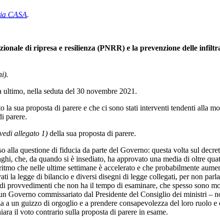
ria CASA
.
ionale di ripresa e resilienza (PNRR) e la prevenzione delle infiltr
i).
ultimo, nella seduta del 30 novembre 2021.
ato la sua proposta di parere e che ci sono stati interventi tendenti alla m
i parere.
(vedi allegato 1)
della sua proposta di parere.
o alla questione di fiducia da parte del Governo: questa volta sul decre
hi, che, da quando si è insediato, ha approvato una media di oltre quatt
na: ritmo che nelle ultime settimane è accelerato e che probabilmente aum
vati la legge di bilancio e diversi disegni di legge collegati, per non parl
di provvedimenti che non ha il tempo di esaminare, che spesso sono mod
a un Governo commissariato dal Presidente del Consiglio dei ministri – n
 a un guizzo di orgoglio e a prendere consapevolezza del loro ruolo e de
iara il voto contrario sulla proposta di parere in esame.