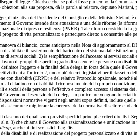
del disegno di legge. Chiarisce che, se poi ci fosse più tempo, la Commiss
ezioni alla sua proposta, dà la parola al relatore, deputato Mariani, pe
gge, d'iniziativa del Presidente del Consiglio e della Ministra Stefani, è
edimento il Governo intende dare attuazione a una delle riforme (la rifo
ano nazionale di ripresa e resilienza (PNRR). Tale riforma (cosiddetta L
l progetto di vita personalizzato e partecipato diretto a consentire alle pe
anovra di bilancio, come anticipato nella Nota di aggiornamento al DEF
 disabilità e il trasferimento del baricentro del sistema dalle istituzioni
 di servizi sociali; 2) la semplificazione dell'accesso ai servizi sociali 
 lavoro di gruppi di esperti in grado di sostenere le persone con disabil
inisce l'oggetto e la finalità della delega in forza della quale il Gover
tivi di cui all'articolo 2, uno o più decreti legislativi per il riassetto de
one con disabilità (CRPD) e del relativo Protocollo opzionale, nonché alla
e al cittadino con disabilità il riconoscimento della propria condizione
vili e sociali della persona e l'effettivo e completo accesso al sistema dei 
i il Governo nell'esercizio della delega. In particolare vengono tracciati 
 disposizioni normative vigenti negli ambiti sopra definiti, incluse quell
 assicurare e migliorare la coerenza della normativa di settore e ad a
 di ciascuno dei quali sono previsti specifici principi e criteri direttivi. S
o, al n. 3) che chiama il Governo alla razionalizzazione e unificazione in 
dicap
, anche ai fini scolastici.
Pag. 96
lla disabilità e di realizzazione del progetto personalizzato e di vita indip