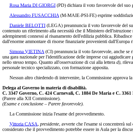
Rosa Maria DI GIORGI
(PD)
dichiara il voto favorevole del suo
Alessandro FUSACCHIA
(M-MAIE-PSI-FE)
esprime soddisfazion
Daniele BELOTTI
(LEGA)
preannuncia il voto favorevole del su
contenuto un riferimento alla necessità che il Ministero dell'istruzione 
adempimenti connessi al risanamento dell'edilizia pubblica. Ribadisce 
dall'enorme ammontare di risorse finanziarie provenienti dall'Europa r
Simona VIETINA
(CI)
preannuncia il voto favorevole, anche se rit
una gara nazionale per l'identificazione delle imprese cui aggiudicare g
nello stesso tempo. Quanto all'osservazione di cui alla lettera
d)
, rile
personale tecnico specializzato, con formazione apposita.
Nessun altro chiedendo di intervenire, la Commissione approva la pro
Delega al Governo in materia di disabilità.
C. 3347 Governo, C. 424 Carnevali, C. 1884 De Maria e C. 3361
(Parere alla XII Commissione).
(Esame e conclusione – Parere favorevole).
La Commissione inizia l'esame del provvedimento.
Vittoria CASA
,
presidente
, avverte che l'esame si concentrerà su
considerato che il provvedimento potrebbe essere in Aula per la disc