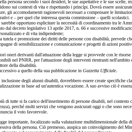
 della persona secondo i suoi desideri, le sue aspettative e le sue scelte,
ncidono sui contesti di vita e rispettando i princìpi. Dovrà essere assicurat
isure, gli accomodamenti ragionevoli necessari a compensare le limitazioni 
vorativi e – per quel che interessa questa commissione – quelli scolastici.
, sarebbe opportuno esplicitare la necessità di coordinamento tra le Am
isto dal decreto legislativo 13 aprile 2017, n. 66 e successive modificazio
rsonalizzato e di vita indipendente;
 la tutela e promozione dei diritti delle persone con disabilità, prevede 
campagne di sensibilizzazione e comunicazione e progetti di azioni positive
 oneri derivanti dall'attuazione della legge si provvede con le risorse de
ibili nel PNRR, per l'attuazione degli interventi rientranti nell'ambit
tore della disabilità.
uccessivo a quello della sua pubblicazione in
Gazzetta Ufficiale
.
va inclusione degli alunni disabili, dovrebbero essere create specifiche cla
ializzazione in base ad un'autentica vocazione. A suo avviso ciò è essenzi
iù di tutte si fa carico dell'inserimento di persone disabili, nel contesto c
sistenza), perché molti servizi che vengono assicurati oggi o che sono nec
nnuncia il voto favorevole.
 legge importante, focalizzato sulla valutazione multidimensionale della d
ogressiva della persona. Ciò premesso, auspica un coinvolgimento del Minis