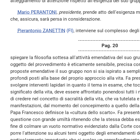
atteggiamento di attenzione rispetto all'esigenza del suo grup
Mario PERANTONI
,
presidente,
prende atto dell'esigenza m
che, assicura, sarà persa in considerazione.
Pierantonio ZANETTIN
(FI)
, interviene sul complesso degli
Pag. 20
spiegare la filosofia sottesa all'attività emendativa del suo gr
oggetto del provvedimento è eticamente sensibile, precisa co
proposte emendative il suo gruppo non si sia ispirato a semplici 
profondi posti alla base del proprio approccio alla vita. Fa pre
svolgere interventi lapidari in quanto il tema in esame, che t
significato della vita, deve essere affrontato ponendosi tutti i 
di credere nel concetto di sacralità della vita, che va tutelata e 
manifestazioni, dal momento del concepimento a quello della su
Papa Francesco definisce la «cultura dello scarto». Fa presente
questione con grande umiltà ritenendo che la stessa debba e
fine di colmare un vuoto normativo evidenziato dalla Corte cos
porre l'attenzione su alcuni temi oggetto degli emendamenti de