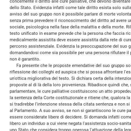
concernente il diritto alle cure palliative, che devono diventare 
dello Stato. Evidenzia infatti come tale diritto esista solo sull
avviso del suo gruppo non è possibile parlare di morte volont
senza prima prevedere il riconoscimento del diritto ad avere 
sociale, psicologica nella fase della malattia e della morte. Ril
testo unificato in esame prevede che la persona che faccia ric
medicalmente assistita deve essere assistita dalla rete di cure p
percorso assistenziale. Evidenzia la preoccupazione del suo g
domandandosi come sia possibile per una persona rifiutare il 
non è garantito.
Fa presente che le proposte emendative del suo gruppo sono 
riflessione dei colleghi ed auspica che si possa affrontare l'e
un'ottica migliorativa del testo. Si dichiara certa della intenzion
proposte al di là della loro provenienza. Ribadisce quindi che
parlamentare, le cure palliative costituiscono un atto propede
la sentenza della Corte costituzionale e ritiene che, qualora l
si tradirebbe l'intenzione stessa della citata sentenza e non s
al Parlamento. A suo avviso, se non si garantiscono le cure pa
essere considerate libere di decidere. Si domanda infatti co
libero un individuo a cui viene negata l'assistenza socio-sanit
uno Stato che considera troppo onerosa l'attuazione della legge