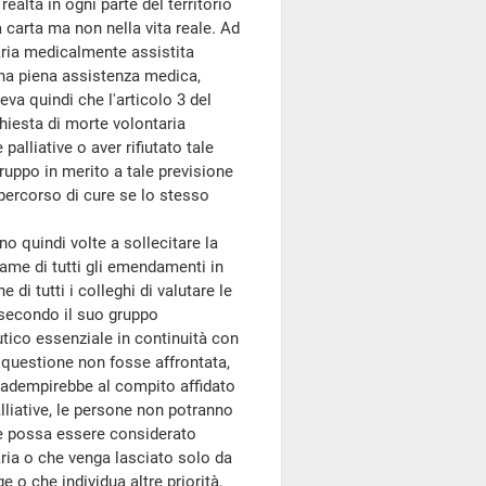
realtà in ogni parte del territorio
a carta ma non nella vita reale. Ad
aria medicalmente assistita
una piena assistenza medica,
eva quindi che l'articolo 3 del
hiesta di morte volontaria
alliative o aver rifiutato tale
ruppo in merito a tale previsione
percorso di cure se lo stesso
quindi volte a sollecitare la
same di tutti gli emendamenti in
e di tutti i colleghi di valutare le
, secondo il suo gruppo
utico essenziale in continuità con
a questione non fosse affrontata,
i adempirebbe al compito affidato
lliative, le persone non potranno
me possa essere considerato
aria o che venga lasciato solo da
 o che individua altre priorità,