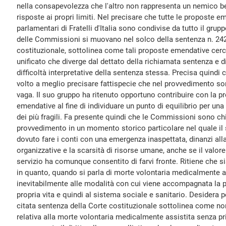
nella consapevolezza che l'altro non rappresenta un nemico be
risposte ai propri limiti. Nel precisare che tutte le proposte e
parlamentari di Fratelli d'Italia sono condivise da tutto il gru
delle Commissioni si muovano nel solco della sentenza n. 242
costituzionale, sottolinea come tali proposte emendative cerch
unificato che diverge dal dettato della richiamata sentenza e di
difficoltà interpretative della sentenza stessa. Precisa quind
volto a meglio precisare fattispecie che nel provvedimento so
vaga. Il suo gruppo ha ritenuto opportuno contribuire con la p
emendative al fine di individuare un punto di equilibrio per una 
dei più fragili. Fa presente quindi che le Commissioni sono ch
provvedimento in un momento storico particolare nel quale il
dovuto fare i conti con una emergenza inaspettata, dinanzi al
organizzative e la scarsità di risorse umane, anche se il valor
servizio ha comunque consentito di farvi fronte. Ritiene che sia
in quanto, quando si parla di morte volontaria medicalmente ass
inevitabilmente alle modalità con cui viene accompagnata la pe
propria vita e quindi al sistema sociale e sanitario. Desidera p
citata sentenza della Corte costituzionale sottolinea come non
relativa alla morte volontaria medicalmente assistita senza pr