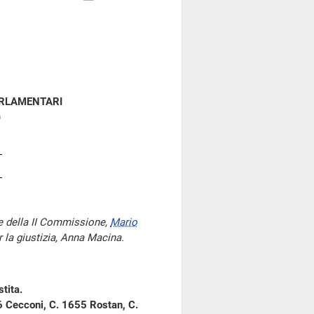
ARLAMENTARI
)
e della II Commissione,
Mario
r la giustizia, Anna Macina.
tita.
86 Cecconi, C. 1655 Rostan, C.