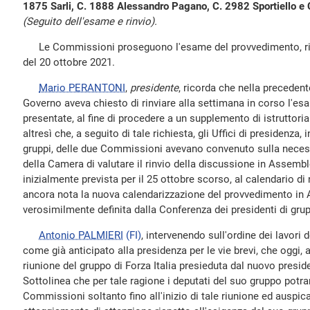
1875 Sarli, C. 1888 Alessandro Pagano, C. 2982 Sportiello e 
(Seguito dell'esame e rinvio).
Le Commissioni proseguono l'esame del provvedimento, rinvi
del 20 ottobre 2021.
Mario PERANTONI
,
presidente
, ricorda che nella precedent
Governo aveva chiesto di rinviare alla settimana in corso l'e
presentate, al fine di procedere a un supplemento di istruttori
altresì che, a seguito di tale richiesta, gli Uffici di presidenza, 
gruppi, delle due Commissioni avevano convenuto sulla necess
della Camera di valutare il rinvio della discussione in Assemb
inizialmente prevista per il 25 ottobre scorso, al calendario d
ancora nota la nuova calendarizzazione del provvedimento in
verosimilmente definita dalla Conferenza dei presidenti di grup
Antonio PALMIERI
(FI)
, intervenendo sull'ordine dei lavori
come già anticipato alla presidenza per le vie brevi, che oggi, a
riunione del gruppo di Forza Italia presieduta dal nuovo preside
Sottolinea che per tale ragione i deputati del suo gruppo potra
Commissioni soltanto fino all'inizio di tale riunione ed auspi