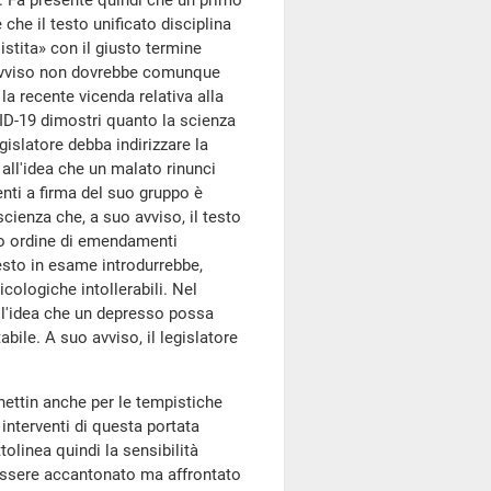
 Fa presente quindi che un primo
 che il testo unificato disciplina
stita» con il giusto termine
o avviso non dovrebbe comunque
a recente vicenda relativa alla
VID-19 dimostri quanto la scienza
legislatore debba indirizzare la
all'idea che un malato rinunci
nti a firma del suo gruppo è
oscienza che, a suo avviso, il testo
zo ordine di emendamenti
testo in esame introdurrebbe,
icologiche intollerabili. Nel
e l'idea che un depresso possa
bile. A suo avviso, il legislatore
anettin anche per le tempistiche
 interventi di questa portata
tolinea quindi la sensibilità
 essere accantonato ma affrontato