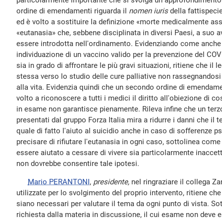
particolarmente importante che si svolga un approfondimento.
ordine di emendamenti riguarda il
nomen iuris
della fattispecie
ed è volto a sostituire la definizione «morte medicalmente assi
«eutanasia» che, sebbene disciplinata in diversi Paesi, a su
essere introdotta nell'ordinamento. Evidenziando come anche l
individuazione di un vaccino valido per la prevenzione del CO
sia in grado di affrontare le più gravi situazioni, ritiene che il 
stessa verso lo studio delle cure palliative non rassegnandosi 
alla vita. Evidenzia quindi che un secondo ordine di emendame
volto a riconoscere a tutti i medici il diritto all'obiezione di c
in esame non garantisce pienamente. Rileva infine che un ter
presentati dal gruppo Forza Italia mira a ridurre i danni che il 
quale di fatto l'aiuto al suicidio anche in caso di sofferenze ps
precisare di rifiutare l'eutanasia in ogni caso, sottolinea com
essere aiutato a cessare di vivere sia particolarmente inaccetta
non dovrebbe consentire tale ipotesi.
Mario PERANTONI
,
presidente,
nel ringraziare il collega Z
utilizzate per lo svolgimento del proprio intervento, ritiene che
siano necessari per valutare il tema da ogni punto di vista. Sot
richiesta dalla materia in discussione, il cui esame non deve