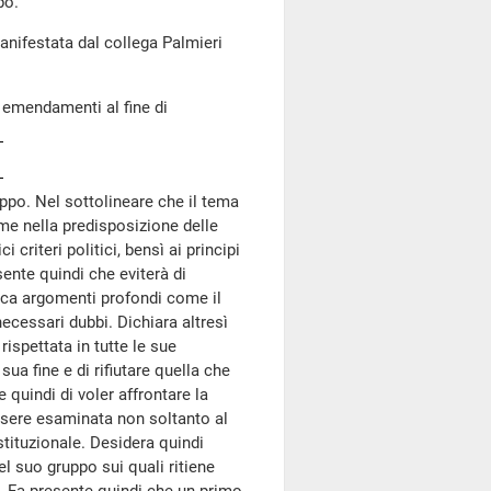
po.
anifestata dal collega Palmieri
 emendamenti al fine di
uppo. Nel sottolineare che il tema
me nella predisposizione delle
criteri politici, bensì ai principi
sente quindi che eviterà di
occa argomenti profondi come il
necessari dubbi. Dichiara altresì
rispettata in tutte le sue
a fine e di rifiutare quella che
 quindi di voler affrontare la
ssere esaminata non soltanto al
tituzionale. Desidera quindi
l suo gruppo sui quali ritiene