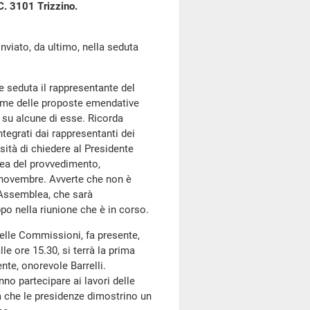
C. 3101 Trizzino.
ato, da ultimo, nella seduta
e seduta il rappresentante del
same delle proposte emendative
a su alcune di esse. Ricorda
integrati dai rappresentanti dei
ità di chiedere al Presidente
lea del provvedimento,
i novembre. Avverte che non è
 Assemblea, che sarà
po nella riunione che è in corso.
 delle Commissioni, fa presente,
lle ore 15.30, si terrà la prima
nte, onorevole Barrelli.
nno partecipare ai lavori delle
ca che le presidenze dimostrino un