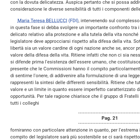
con la dovuta delicatezza. Auspica pertanto che si possa addiv
considerazione le diverse sensibilità di tutti i componenti de
Maria Teresa BELLUCCI
(FDI)
, intervenendo sul complesso
in questa fase si debba svolgere un importante confronto tra 
delicato relativo alla protezione e alla tutela della vita nonché 
legislatore deve approcciarsi rispetto alla difesa della vita. So
libertà sia un valore cardine di ogni nazione anche se, ancor pr
valore della difesa della vita. Ritiene infatti che non ci sia ne
si difende prima l'esistenza dell'essere umano, che costituisce il
presente che le Commissioni hanno il compito particolarmente
di sentirne l'onere, di addivenire alla formulazione di una legg
rappresenti la sintesi delle differenti sensibilità. Ritiene che tu
valore e un limite in quanto essere imperfetto caratterizzato d
opportunità. Per tale ragione chiarisce che il gruppo di Fratelli 
tutti i colleghi
Pag. 21
forniranno con particolare attenzione in quanto, per l'estrema
compito del legislatore sarà più sostenibile se ci sarà rispetto 