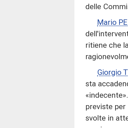
delle Commis
Mario P
dell'interve
ritiene che 
ragionevolme
Giorgio 
sta accaden
«indecente».
previste per
svolte in at