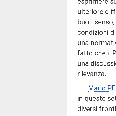
esprimere su
ulteriore dif
buon senso, a
condizioni d
una normativ
fatto che il
una discussi
rilevanza.
Mario P
in queste se
diversi fron