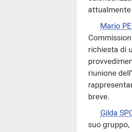
attualmente 
Mario P
Commissioni 
richiesta di
provvediment
riunione dell
rappresentan
breve.
Gilda SP
suo gruppo, 