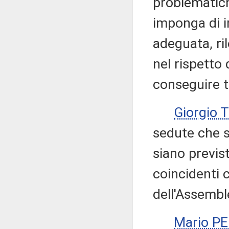
problematic
imponga di i
adeguata, ri
nel rispetto 
conseguire t
Giorgio 
sedute che s
siano previs
coincidenti c
dell'Assembl
Mario P