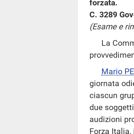
forzata.
C. 3289 Gov
(Esame e rin
La Commiss
provvedimen
Mario P
giornata odi
ciascun grup
due soggetti
audizioni pr
Forza Italia