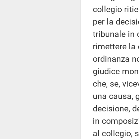
collegio rit
per la decis
tribunale i
rimettere la 
ordinanza no
giudice mono
che, se, vic
una causa, g
decisione, d
in composizi
al collegio, 