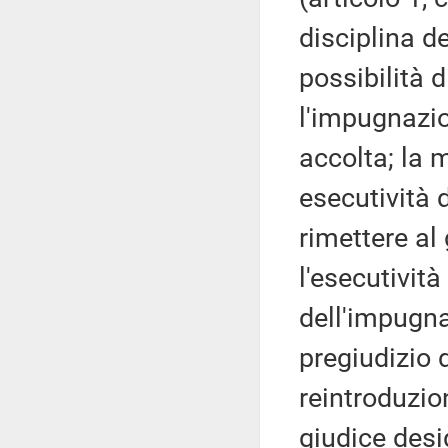
disciplina de
possibilità 
l'impugnazio
accolta; la m
esecutività 
rimettere al
l'esecutivit
dell'impugnaz
pregiudizio 
reintroduzion
giudice desi