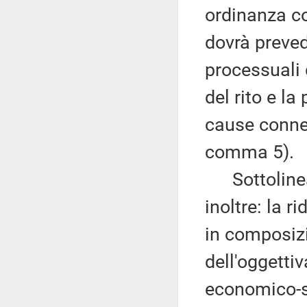
ordinanza co
dovrà preved
processuali
del rito e la
cause connes
comma 5).
Sottolinea 
inoltre: la r
in composizi
dell'oggetti
economico-so