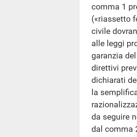
comma 1 prec
(«riassetto 
civile dovra
alle leggi pr
garanzia del 
direttivi pre
dichiarati d
la semplific
razionalizza
da seguire n
dal comma 2