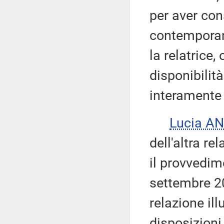
per aver co
contemporane
la relatrice,
disponibilit
interamente 
Lucia A
dell'altra re
il provvedim
settembre 20
relazione ill
disposizioni