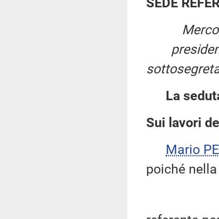
SEDE REFE
Mercol
preside
sottosegreta
La sedut
Sui lavori d
Mario P
poiché nella