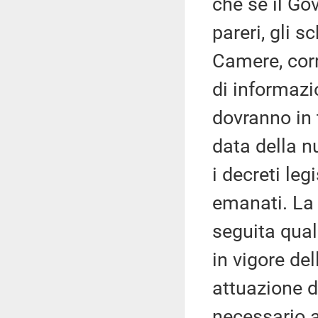
che se il Go
pareri, gli 
Camere, corr
di informaz
dovranno in 
data della n
i decreti le
emanati. La
seguita qual
in vigore del
attuazione d
necessario a