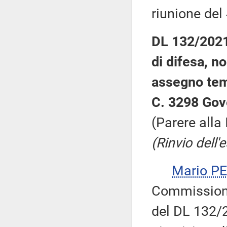
riunione de
DL 132/2021:
di difesa, n
assegno tem
C. 3298 Gov
(Parere alla
(Rinvio dell'
Mario P
Commissione
del DL 132/2