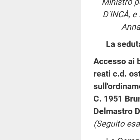
Ministro p
D'INCÀ, e i
Anna
La sedut
Accesso ai b
reati c.d. ost
sull'ordinam
C. 1951 Brun
Delmastro D
(Seguito esa