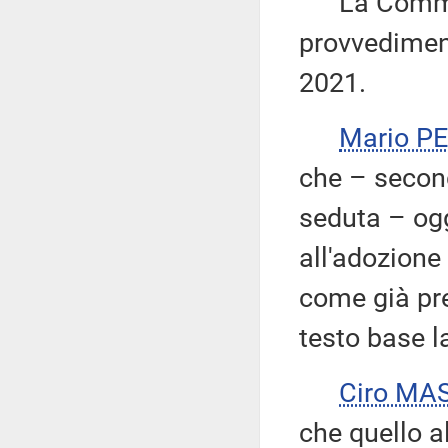
La Commiss
provvediment
2021.
Mario P
che – secon
seduta – og
all'adozione 
come già pr
testo base l
Ciro MA
che quello 