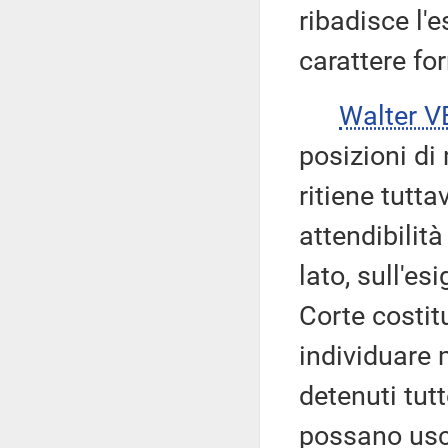
ribadisce l'
carattere fo
Walter V
posizioni di 
ritiene tutta
attendibilità
lato, sull'es
Corte costitu
individuare 
detenuti tutt
possano usci