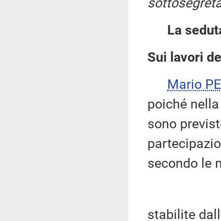
sottosegreta
La sedut
Sui lavori d
Mario P
poiché nella
sono previst
partecipazio
secondo le 
stabilite da