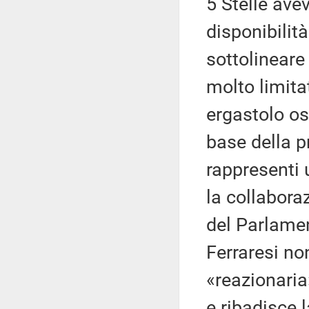
5 Stelle av
disponibilit
sottolineare
molto limitat
ergastolo os
base della p
rappresenti 
la collaboraz
del Parlamen
Ferraresi no
«reazionaria
e ribadisce 