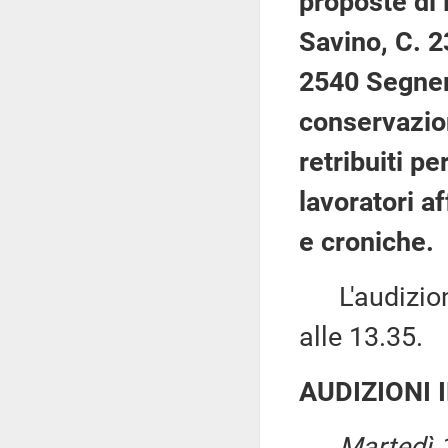
proposte di 
Savino, C. 2
2540 Segneri
conservazion
retribuiti p
lavoratori af
e croniche.
L'audizione
alle 13.35.
AUDIZIONI 
Martedì 