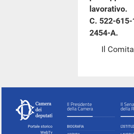
lavorativo.
C. 522-615
2454-A.
Il Comitato 
Il Presidente
Il Sen
della Camera
della 
Portale storico
BIOGRAFIA
L'ISTITU
WebTv