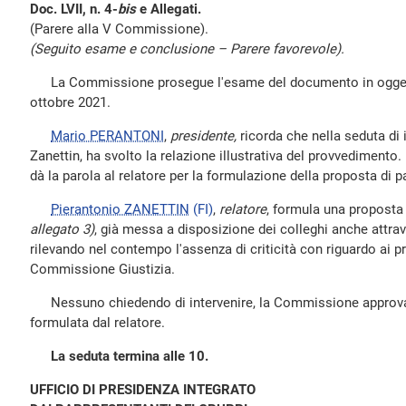
Doc. LVII, n. 4-
bis
e Allegati.
(Parere alla V Commissione).
(Seguito esame e conclusione – Parere favorevole).
La Commissione prosegue l'esame del documento in oggetto,
ottobre 2021.
Mario PERANTONI
,
presidente,
ricorda che nella seduta di i
Zanettin, ha svolto la relazione illustrativa del provvedimento
dà la parola al relatore per la formulazione della proposta di p
Pierantonio ZANETTIN
(FI)
,
relatore
, formula una proposta
allegato 3)
, già messa a disposizione dei colleghi anche attr
rilevando nel contempo l'assenza di criticità con riguardo ai p
Commissione Giustizia.
Nessuno chiedendo di intervenire, la Commissione approva l
formulata dal relatore.
La seduta termina alle 10.
UFFICIO DI PRESIDENZA INTEGRATO