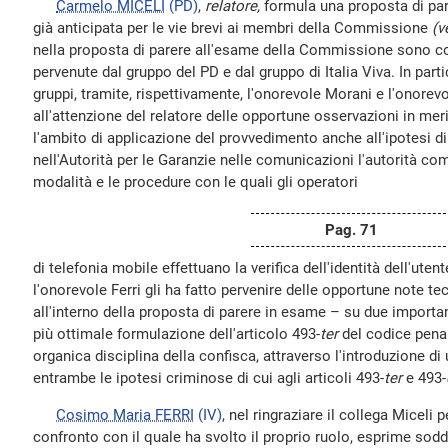
Carmelo MICELI
(PD)
,
relatore,
formula una proposta di par
già anticipata per le vie brevi ai membri della Commissione
(v
nella proposta di parere all'esame della Commissione sono co
pervenute dal gruppo del PD e dal gruppo di Italia Viva. In part
gruppi, tramite, rispettivamente, l'onorevole Morani e l'onorev
all'attenzione del relatore delle opportune osservazioni in mer
l'ambito di applicazione del provvedimento anche all'ipotesi d
nell'Autorità per le Garanzie nelle comunicazioni l'autorità com
modalità e le procedure con le quali gli operatori
Pag. 71
di telefonia mobile effettuano la verifica dell'identità dell'uten
l'onorevole Ferri gli ha fatto pervenire delle opportune note t
all'interno della proposta di parere in esame – su due important
più ottimale formulazione dell'articolo 493-
ter
del codice penal
organica disciplina della confisca, attraverso l'introduzione di 
entrambe le ipotesi criminose di cui agli articoli 493-
ter
e 493-
Cosimo Maria FERRI
(IV)
, nel ringraziare il collega Miceli p
confronto con il quale ha svolto il proprio ruolo, esprime sodd