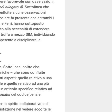
ere favorevole con osservazioni,
edi allegato 4).
Sottolinea che
nfluite alcune osservazioni
icolare fa presente che entrambi i
ole Ferri, hanno sottoposto
ito alla necessità di estendere
i truffa a mezzo SIM, individuando
petente a disciplinare le
te. Sottolinea inoltre che
ecniche – che sono confluite
i aspetti: quello relativo a una
e e quello relativo ad una più
un articolo specifico relativo ad
quater
del codice penale.
er lo spirito collaborativo e di
isfazione nel vedere accolte le