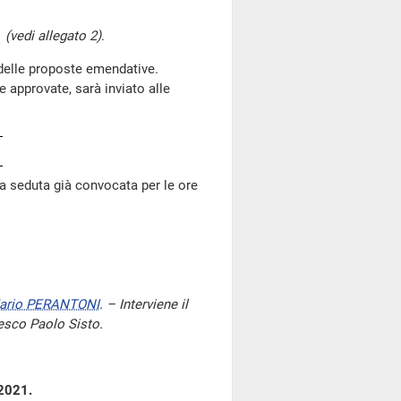
1
(vedi allegato 2)
.
 delle proposte emendative.
 approvate, sarà inviato alle
lla seduta già convocata per le ore
ario PERANTONI
. – Interviene il
cesco Paolo Sisto.
 2021.