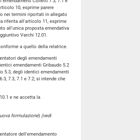
li emendamenti Colletti 7.3, 7.1 e
articolo 10, esprime parere
nei termini riportati in allegato
 riferita all'articolo 11, esprime
nto all'unica proposta emendativa
 aggiuntivo Varchi 12.01.
onforme a quello della relatrice.
sentatori degli emendamenti
li identici emendamenti Gribaudo 5.2
udo 5.3, degli identici emendamenti
3, 7.3, 7.1 e 7.2; si intende che
0.1 e ne accetta la
uova formulazione
)
(vedi
esentatore dell'emendamento