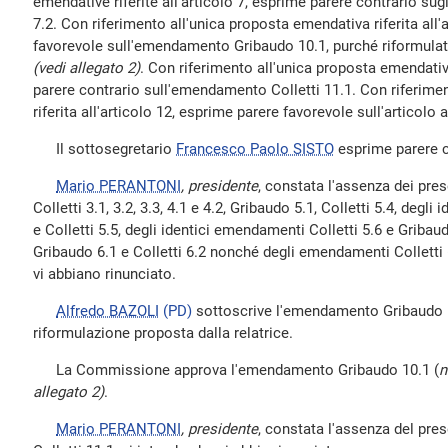
emendative riferite all'articolo 7, esprime parere contrario sug
7.2. Con riferimento all'unica proposta emendativa riferita all'
favorevole sull'emendamento Gribaudo 10.1, purché riformulato 
(vedi allegato 2)
. Con riferimento all'unica proposta emendativa
parere contrario sull'emendamento Colletti 11.1. Con riferime
riferita all'articolo 12, esprime parere favorevole sull'articolo
Il sottosegretario
Francesco Paolo SISTO
esprime parere c
Mario PERANTONI
, presidente
, constata l'assenza dei pre
Colletti 3.1, 3.2, 3.3, 4.1 e 4.2, Gribaudo 5.1, Colletti 5.4, deg
e Colletti 5.5, degli identici emendamenti Colletti 5.6 e Griba
Gribaudo 6.1 e Colletti 6.2 nonché degli emendamenti Colletti 6.
vi abbiano rinunciato.
Alfredo BAZOLI
(PD)
sottoscrive l'emendamento Gribaudo 1
riformulazione proposta dalla relatrice.
La Commissione approva l'emendamento Gribaudo 10.1 (
n
allegato 2)
.
Mario PERANTONI
, presidente
, constata l'assenza del pr