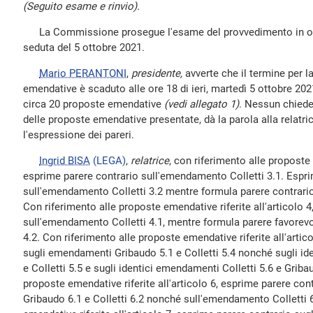
(Seguito esame e rinvio).
La Commissione prosegue l'esame del provvedimento in ogget
seduta del 5 ottobre 2021.
Mario PERANTONI
,
presidente,
avverte che il termine per l
emendative è scaduto alle ore 18 di ieri, martedì 5 ottobre 20
circa 20 proposte emendative
(vedi allegato 1)
. Nessun chiede
delle proposte emendative presentate, dà la parola alla relatri
l'espressione dei pareri.
Ingrid BISA
(LEGA)
,
relatrice
, con riferimento alle proposte 
esprime parere contrario sull'emendamento Colletti 3.1. Espr
sull'emendamento Colletti 3.2 mentre formula parere contrari
Con riferimento alle proposte emendative riferite all'articolo 
sull'emendamento Colletti 4.1, mentre formula parere favorev
4.2. Con riferimento alle proposte emendative riferite all'artic
sugli emendamenti Gribaudo 5.1 e Colletti 5.4 nonché sugli i
e Colletti 5.5 e sugli identici emendamenti Colletti 5.6 e Griba
proposte emendative riferite all'articolo 6, esprime parere con
Gribaudo 6.1 e Colletti 6.2 nonché sull'emendamento Colletti 6