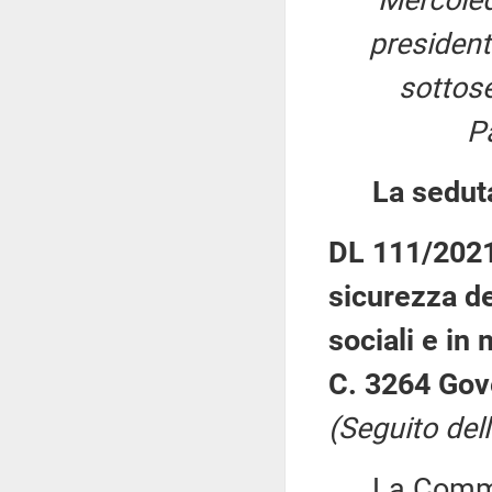
Mercoled
presiden
sottose
P
La sedut
DL 111/2021:
sicurezza del
sociali e in 
C. 3264 Gov
(Seguito dell
La Commiss