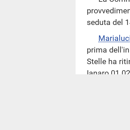
provvedimento
seduta del 
Marialuc
prima dell'i
Stelle ha ri
Ianaro 01.02 
Cimino 1.43, 
Grippa 1.51, 
Gallo 1.32, 
Papiro 2.013