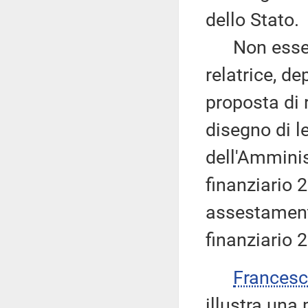
dello Stato.
Non essendoc
relatrice, d
proposta di 
disegno di l
dell'Amminis
finanziario 2
assestamento
finanziario 
Frances
illustra una