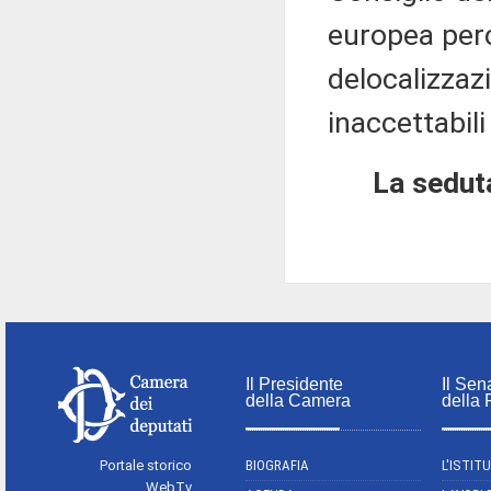
europea perc
delocalizzaz
inaccettabili
La seduta
Il Presidente
Il Sen
della Camera
della
Portale storico
BIOGRAFIA
L'ISTIT
WebTv