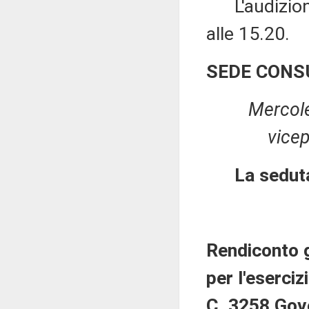
L'audizione 
alle 15.20.
SEDE CONS
Mercole
vice
La sedut
Rendiconto g
per l'eserciz
C. 3258 Gov