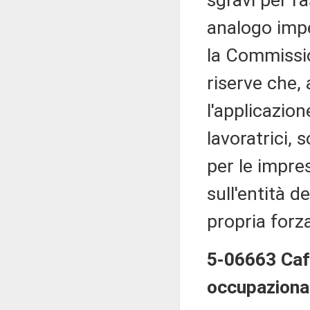
sgravi per l'
analogo impe
la Commissio
riserve che,
l'applicazion
lavoratrici,
per le impre
sull'entità d
propria forz
5-06663 Caff
occupazional