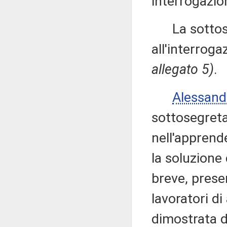
interrogazio
La sottose
all'interroga
allegato 5)
.
Alessan
sottosegretar
nell'apprend
la soluzione
breve, prese
lavoratori d
dimostrata di