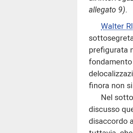
allegato 9)
.
Walter 
sottosegretar
prefigurata 
fondamento i
delocalizzaz
finora non si
Nel sottolin
discusso que
disaccordo al