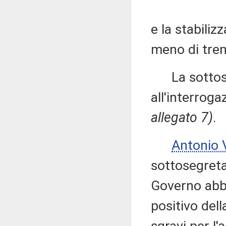
e la stabiliz
meno di tren
La sottose
all'interroga
allegato 7)
.
Antonio
sottosegretar
Governo abbi
positivo dell