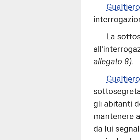
Gualtie
interrogazio
La sottose
all'interroga
allegato 8)
.
Gualtie
sottosegretar
gli abitanti 
mantenere al
da lui segnal