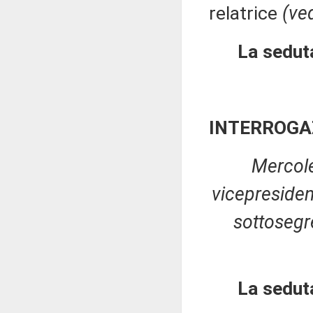
relatrice
(ved
La seduta
INTERROGA
Mercole
vicepreside
sottosegre
La sedut