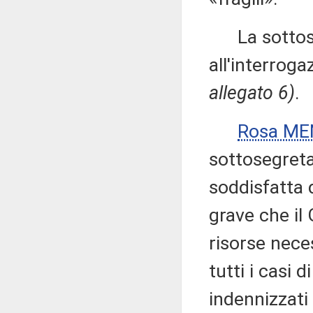
La sottose
all'interroga
allegato 6)
.
Rosa M
sottosegretar
soddisfatta 
grave che il
risorse neces
tutti i casi 
indennizzati