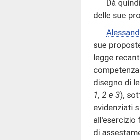
Dà quindi la
delle sue pr
Alessan
sue proposte
legge recante
competenza de
disegno di 
1, 2 e 3
), so
evidenziati s
all'esercizio
di assestame