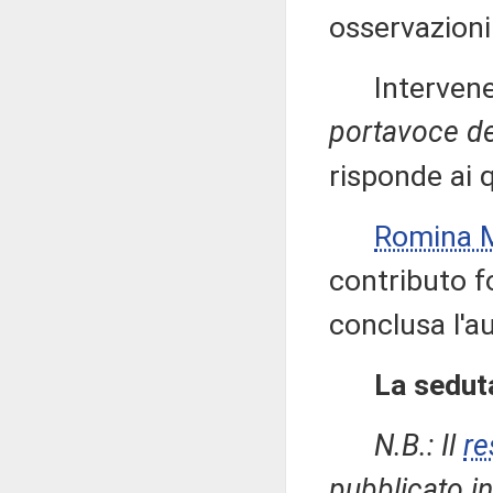
osservazioni
Intervenen
portavoce del
risponde ai q
Romina 
contributo fo
conclusa l'a
La seduta
N.B.: Il
re
pubblicato in