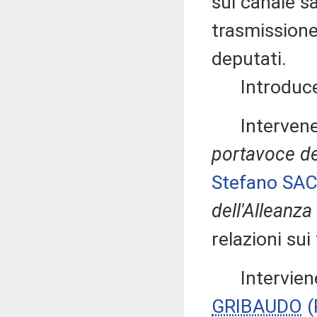
sul canale sa
trasmissione
deputati.
Introduce, q
Intervenen
portavoce del
Stefano SA
dell'Alleanza 
relazioni sui
Interviene
GRIBAUDO
(