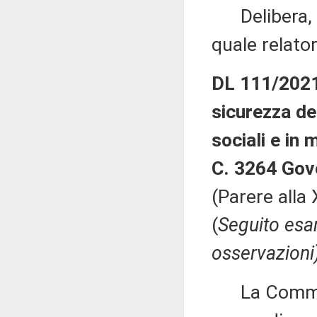
Delibera, al
quale relato
DL 111/2021:
sicurezza del
sociali e in 
C. 3264 Gov
(Parere alla
(
Seguito esa
osservazioni
La Commiss