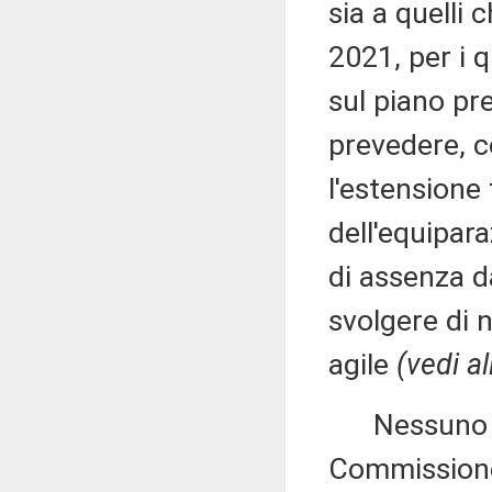
sia a quelli 
2021, per i q
sul piano pr
prevedere, co
l'estensione
dell'equipara
di assenza da
svolgere di 
agile
(vedi a
Nessuno chi
Commissione 