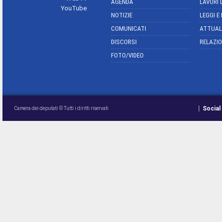
AGENDA
LAVORI 
YouTube
NOTIZIE
LEGGI E
COMUNICATI
ATTUAL
DISCORSI
RELAZIO
FOTO/VIDEO
Social
Camera dei deputati © Tutti i diritti riservati