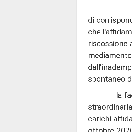
di corrispon
che l'affidam
riscossione 
mediamente n
dall'inademp
spontaneo de
la facoltà
straordinaria
carichi affid
ottobre 202