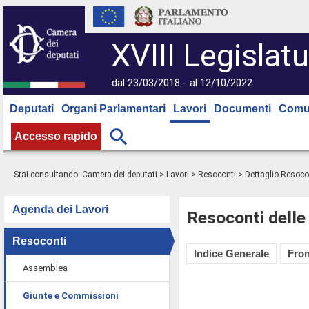
XVIII Legislatu
dal 23/03/2018 - al 12/10/2022
Deputati
Organi Parlamentari
Lavori
Documenti
Comu
Accesso rapido
Stai consultando:
Camera dei deputati
>
Lavori
>
Resoconti
> Dettaglio Resoco
Agenda dei Lavori
Resoconti delle
Resoconti
Indice Generale
Fron
Assemblea
Giunte e Commissioni