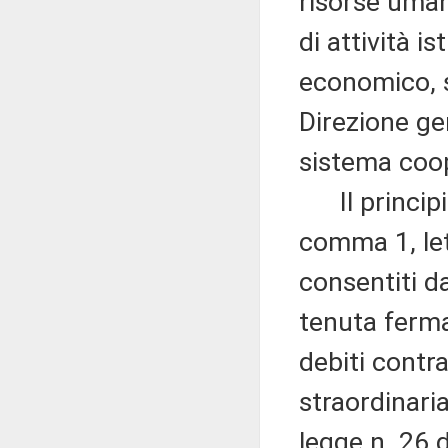
risorse uman
di attività i
economico, 
Direzione gen
sistema coop
Il principio 
comma 1, le
consentiti d
tenuta ferma 
debiti contr
straordinaria
legge n. 26 d