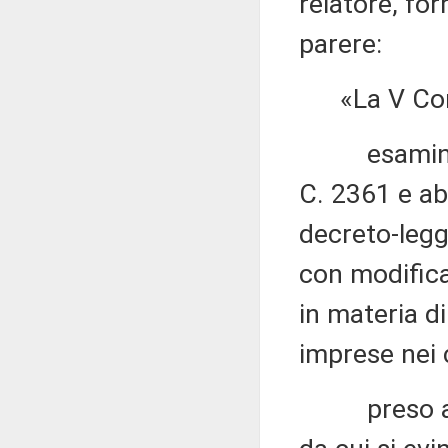
relatore, fo
parere:
«La V Com
esaminato i
C. 2361 e abb
decreto-legg
con modifica
in materia d
imprese nei 
preso atto 