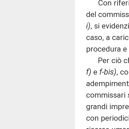
Con riferim
del commissar
i)
, si evidenz
caso, a cari
procedura e 
Per ciò che
f)
e
f-bis)
, c
adempimenti 
commissari s
grandi impre
con periodici