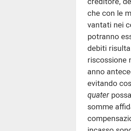
creditore, de
che con le mo
vantati nei 
potranno ess
debiti risulta
riscossione 
anno anteced
evitando così
quater
possa 
somme affida
compensazione
incasso sono 