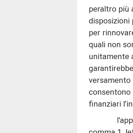
peraltro più 
disposizioni
per rinnovare 
quali non son
unitamente a
garantirebb
versamento d
consentono d
finanziari l
l'applicazi
comma 1, le