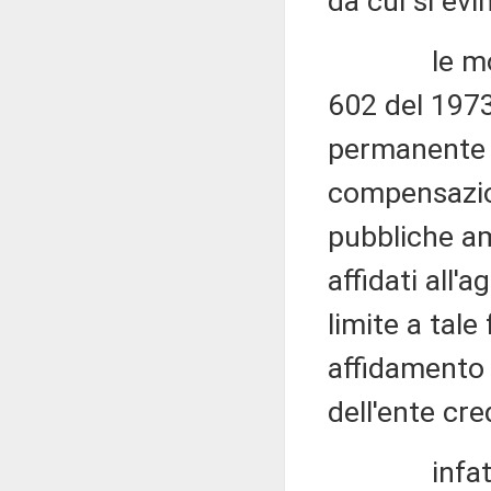
da cui si evi
le modific
602 del 1973
permanente la
compensazion
pubbliche am
affidati all'
limite a tale
affidamento 
dell'ente cre
infatti, co