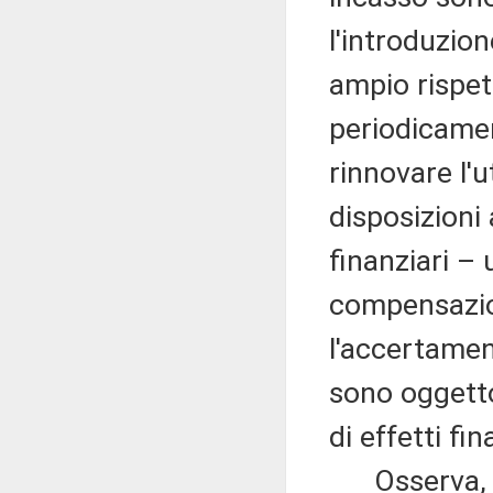
l'introduzion
ampio rispett
periodicamen
rinnovare l'ut
disposizioni 
finanziari –
compensazio
l'accertamen
sono oggetto
di effetti fi
Osserva, ino