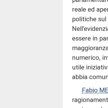
reale ed aper
politiche sul
Nell'evidenz
essere in par
maggioranza
numerico, inv
utile iniziat
abbia comunq
Fabio ME
ragionamento