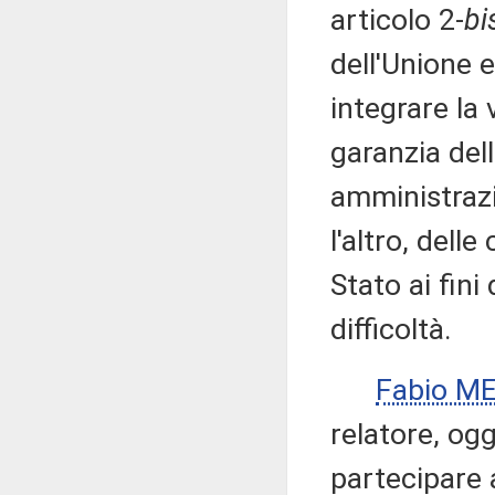
articolo 2-
bi
dell'Unione 
integrare la
garanzia dell
amministrazi
l'altro, dell
Stato ai fini
difficoltà.
Fabio ME
relatore, ogg
partecipare 