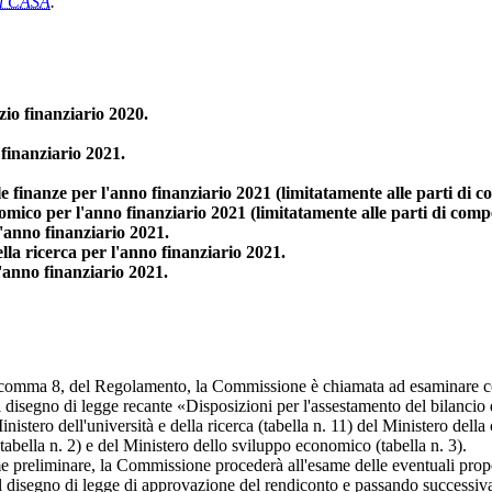
ia CASA
.
zio finanziario 2020.
 finanziario 2021.
le finanze per l'anno finanziario 2021 (limitatamente alle parti di 
nomico per l'anno finanziario 2021 (limitatamente alle parti di comp
l'anno finanziario 2021.
ella ricerca per l'anno finanziario 2021.
l'anno finanziario 2021.
119, comma 8, del Regolamento, la Commissione è chiamata ad esaminare c
l disegno di legge recante «Disposizioni per l'assestamento del bilancio 
 Ministero dell'università e della ricerca (tabella n. 11) del Ministero del
abella n. 2) e del Ministero dello sviluppo economico (tabella n. 3).
preliminare, la Commissione procederà all'esame delle eventuali propo
dal disegno di legge di approvazione del rendiconto e passando successi