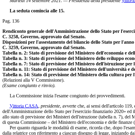
Martedì 14 settembre 2021. — Presidenza della presidente
Vittor
La seduta comincia alle 15.
Pag. 136
Rendiconto generale dell'Amministrazione dello Stato per l'eserci
C. 3258, Governo, approvato dal Senato.
Disposizioni per l'assestamento del bilancio dello Stato per l'anno
C. 3259, Governo, approvato dal Senato.
Tabella n. 2: Stato di previsione del Ministero dell'economia e del
Tabella n. 3: Stato di previsione del Ministero dello sviluppo eco
Tabella n. 7: Stato di previsione del Ministero dell'istruzione per 
Tabella n. 11: Stato di previsione del Ministero dell'università e d
Tabella n. 14: Stato di previsione del Ministero della cultura per 
(Relazioni alla V Commissione).
(Esame congiunto e rinvio).
La Commissione inizia l'esame congiunto dei provvedimenti.
Vittoria CASA
,
presidente
, avverte che, ai sensi dell'articolo 
dell'Amministrazione dello Stato per l'esercizio finanziario 2020» ed i
allo stato di previsione dei Ministeri dell'istruzione (tabella n. 7), del
di questa Commissione – del Ministero dell'economia e delle finanze (t
Per quanto riguarda le modalità di esame, ricorda che, dopo l'esame 
dalla relatrice con riferimento a ciascun disegno di legge, iniziando 