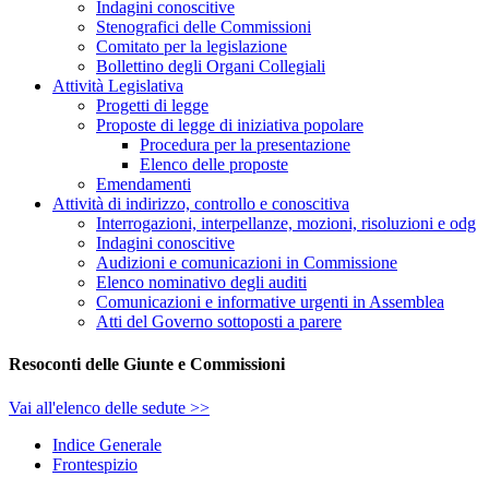
Indagini conoscitive
Stenografici delle Commissioni
Comitato per la legislazione
Bollettino degli Organi Collegiali
Attività Legislativa
Progetti di legge
Proposte di legge di iniziativa popolare
Procedura per la presentazione
Elenco delle proposte
Emendamenti
Attività di indirizzo, controllo e conoscitiva
Interrogazioni, interpellanze, mozioni, risoluzioni e odg
Indagini conoscitive
Audizioni e comunicazioni in Commissione
Elenco nominativo degli auditi
Comunicazioni e informative urgenti in Assemblea
Atti del Governo sottoposti a parere
Resoconti delle Giunte e Commissioni
Vai all'elenco delle sedute >>
Indice Generale
Frontespizio