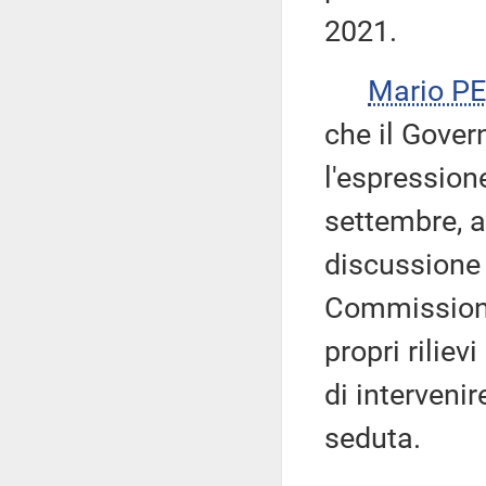
2021.
Mario P
che il Gover
l'espression
settembre, a
discussione 
Commissione
propri rilie
di intervenir
seduta.