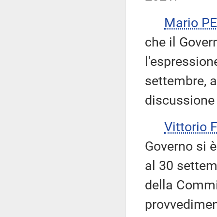
Mario P
che il Gover
l'espression
settembre, a
discussione 
Vittorio
Governo si è
al 30 settem
della Commis
provvedimen