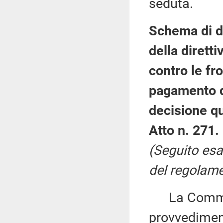
seduta.
Schema di de
della diretti
contro le fro
pagamento di
decisione q
Atto n. 271.
(Seguito esa
del regolamen
La Commiss
provvediment