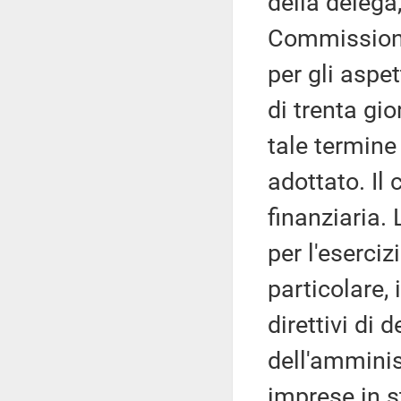
della delega,
Commissioni
per gli aspet
di trenta gi
tale termin
adottato. Il
finanziaria. L
per l'eserciz
particolare, 
direttivi di 
dell'amminis
imprese in st