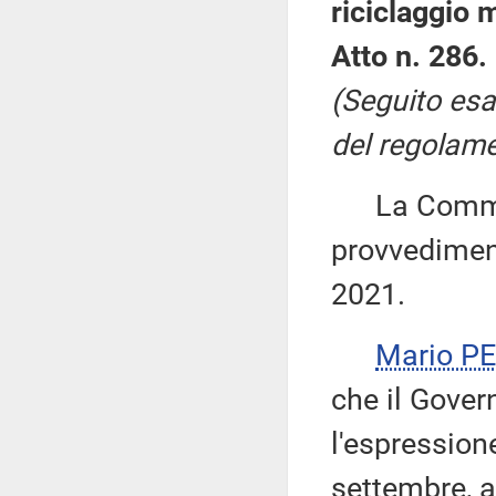
riciclaggio m
Atto n. 286.
(Seguito esa
del regolamen
La Commiss
provvediment
2021.
Mario P
che il Gover
l'espression
settembre, a