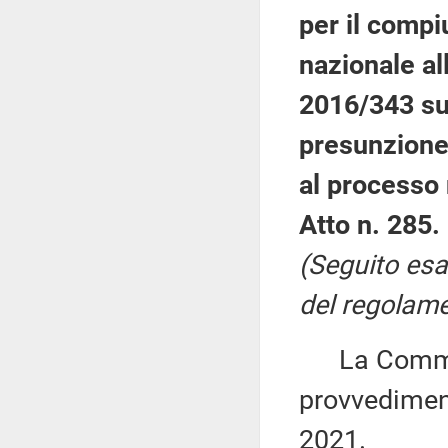
per il comp
nazionale all
2016/343 sul
presunzione 
al processo 
Atto n. 285.
(Seguito esa
del regolamen
La Commiss
provvediment
2021.