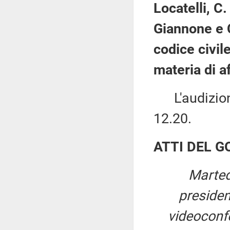
Locatelli, C
Giannone e C
codice civil
materia di a
L'audizione 
12.20.
ATTI DEL 
Marted
preside
videoconfe