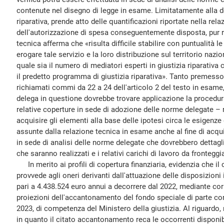
contenute nel disegno di legge in esame. Limitatamente alla de
riparativa, prende atto delle quantificazioni riportate nella rel
dell'autorizzazione di spesa conseguentemente disposta, pur r
tecnica afferma che «risulta difficile stabilire con puntualità l
erogare tale servizio e la loro distribuzione sul territorio naz
quale sia il numero di mediatori esperti in giustizia riparativa
il predetto programma di giustizia riparativa». Tanto premesso 
richiamati commi da 22 a 24 dell'articolo 2 del testo in esame
delega in questione dovrebbe trovare applicazione la procedura 
relative coperture in sede di adozione delle norme delegate
acquisire gli elementi alla base delle ipotesi circa le esigenze
assunte dalla relazione tecnica in esame anche al fine di acqu
in sede di analisi delle norme delegate che dovrebbero dettaglia
che saranno realizzati e i relativi carichi di lavoro da fronteggi
In merito ai profili di copertura finanziaria, evidenzia che il
provvede agli oneri derivanti dall'attuazione delle disposizioni i
pari a 4.438.524 euro annui a decorrere dal 2022, mediante cor
proiezioni dell'accantonamento del fondo speciale di parte corr
2023, di competenza del Ministero della giustizia. Al riguardo
in quanto il citato accantonamento reca le occorrenti disponibi