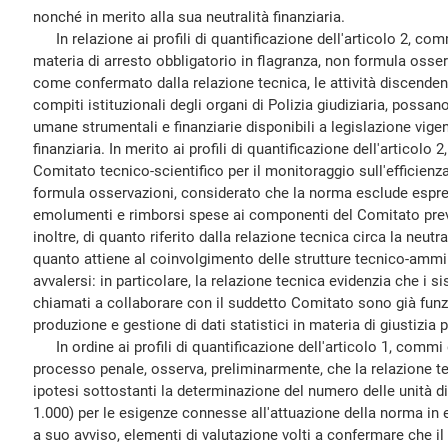
nonché in merito alla sua neutralità finanziaria.
In relazione ai profili di quantificazione dell'articolo 2, com
materia di arresto obbligatorio in flagranza, non formula osse
come confermato dalla relazione tecnica, le attività discendent
compiti istituzionali degli organi di Polizia giudiziaria, possa
umane strumentali e finanziarie disponibili a legislazione vigen
finanziaria. In merito ai profili di quantificazione dell'articolo
Comitato tecnico-scientifico per il monitoraggio sull'efficienza
formula osservazioni, considerato che la norma esclude espr
emolumenti e rimborsi spese ai componenti del Comitato prev
inoltre, di quanto riferito dalla relazione tecnica circa la neut
quanto attiene al coinvolgimento delle strutture tecnico-ammin
avvalersi: in particolare, la relazione tecnica evidenzia che i si
chiamati a collaborare con il suddetto Comitato sono già funzion
produzione e gestione di dati statistici in materia di giustizia 
In ordine ai profili di quantificazione dell'articolo 1, commi d
processo penale, osserva, preliminarmente, che la relazione tec
ipotesi sottostanti la determinazione del numero delle unità d
1.000) per le esigenze connesse all'attuazione della norma in 
a suo avviso, elementi di valutazione volti a confermare che il