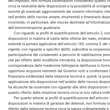
dell'imputato, non formula osservazioni considerato quanto rif
circa la neutralità delle disposizioni e la possibilità di svolgere
nonché gli eventuali aggiornamenti dei sistemi informativi che
nell'ambito delle risorse umane, strumentali e finanziarie dispo
ricorrendo, in particolare, alle risorse destinate all'informatizz
dell'amministrazione giudiziaria.
Con riguardo ai profili di quantificazione dell'articolo 2, co
disposizioni in materia di tutela della vittima del reato, evidenz
estende la portata applicativa dell'articolo 165, comma 5, del 
vigente, con riguardo a specifici delitti, subordina la sospensi
partecipazione del condannato a percorsi di riabilitazione pre
che per effetto delle modifiche introdotte, la disposizione tro
corrispondenza delle medesime fattispecie delittuose in forma 
opportuno acquisire elementi dal Governo volti a confermare la
finanziaria evidenziata dalla relazione tecnica e, quindi, la possi
applicazione alla disposizione nell'ambito delle risorse dispon
ha alcunché da osservare con riguardo alle altre disposizioni re
quanto riferito dalla relazione tecnica circa la loro natura or
Per quanto attiene ai profili di quantificazione dell'articol
disposizioni in materia di garanzie dei detenuti, non formula 
riferito dalla relazione tecnica circa la natura ordinamentale e