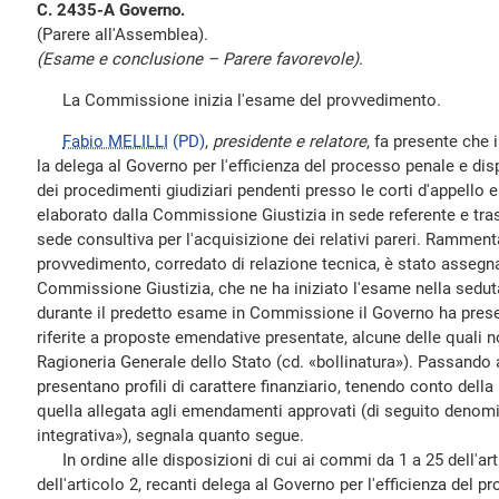
C. 2435-A Governo.
(Parere all'Assemblea).
(Esame e conclusione – Parere favorevole).
La Commissione inizia l'esame del provvedimento.
Fabio MELILLI
(PD)
,
presidente e relatore
, fa presente che 
la delega al Governo per l'efficienza del processo penale e disp
dei procedimenti giudiziari pendenti presso le corti d'appello 
elaborato dalla Commissione Giustizia in sede referente e t
sede consultiva per l'acquisizione dei relativi pareri. Rammenta
provvedimento, corredato di relazione tecnica, è stato assegna
Commissione Giustizia, che ne ha iniziato l'esame nella sedut
durante il predetto esame in Commissione il Governo ha presen
riferite a proposte emendative presentate, alcune delle quali no
Ragioneria Generale dello Stato (cd. «bollinatura»). Passando
presentano profili di carattere finanziario, tenendo conto della 
quella allegata agli emendamenti approvati (di seguito denom
integrativa»), segnala quanto segue.
In ordine alle disposizioni di cui ai commi da 1 a 25 dell'ar
dell'articolo 2, recanti delega al Governo per l'efficienza del p