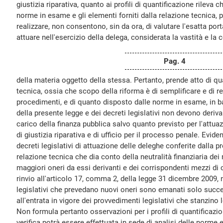
giustizia riparativa, quanto ai profili di quantificazione rileva ch
norme in esame e gli elementi forniti dalla relazione tecnica, p
realizzare, non consentono, sin da ora, di valutare l'esatta port
attuare nell'esercizio della delega, considerata la vastità e la
Pag. 4
della materia oggetto della stessa. Pertanto, prende atto di q
tecnica, ossia che scopo della riforma è di semplificare e di ren
procedimenti, e di quanto disposto dalle norme in esame, in ba
della presente legge e dei decreti legislativi non devono deriv
carico della finanza pubblica salvo quanto previsto per l'attua
di giustizia riparativa e di ufficio per il processo penale. Eviden
decreti legislativi di attuazione delle deleghe conferite dalla p
relazione tecnica che dia conto della neutralità finanziaria de
maggiori oneri da essi derivanti e dei corrispondenti mezzi di c
rinvio all'articolo 17, comma 2, della legge 31 dicembre 2009, n
legislativi che prevedano nuovi oneri sono emanati solo suc
all'entrata in vigore dei provvedimenti legislativi che stanzino l
Non formula pertanto osservazioni per i profili di quantificazio
verifica potrà essere effettuata in sede di analisi delle norme