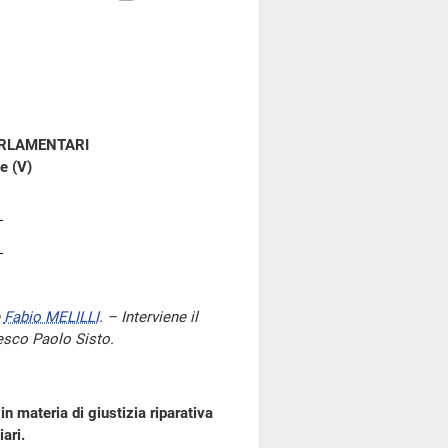
ARLAMENTARI
e (V)
e
Fabio MELILLI
. – Interviene il
cesco Paolo Sisto.
n materia di giustizia riparativa
ari.