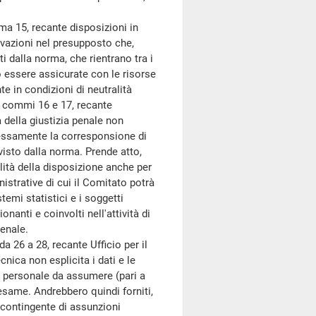
ma 15, recante disposizioni in
rvazioni nel presupposto che,
i dalla norma, che rientrano tra i
no essere assicurate con le risorse
te in condizioni di neutralità
 2, commi 16 e 17, recante
 della giustizia penale non
essamente la corresponsione di
isto dalla norma. Prende atto,
ralità della disposizione anche per
istrative di cui il Comitato potrà
stemi statistici e i soggetti
anti e coinvolti nell'attività di
penale.
a 26 a 28, recante Ufficio per il
nica non esplicita i dati e le
i personale da assumere (pari a
esame. Andrebbero quindi forniti,
 contingente di assunzioni