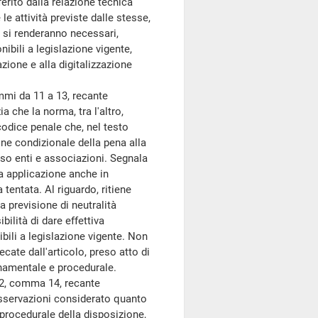
erito dalla relazione tecnica
 le attività previste dalle stesse,
 si renderanno necessari,
nibili a legislazione vigente,
azione e alla digitalizzazione
mmi da 11 a 13, recante
ia che la norma, tra l'altro,
codice penale che, nel testo
one condizionale della pena alla
sso enti e associazioni. Segnala
va applicazione anche in
tentata. Al riguardo, ritiene
 previsione di neutralità
bilità di dare effettiva
ibili a legislazione vigente. Non
cate dall'articolo, preso atto di
dinamentale e procedurale.
o 2, comma 14, recante
osservazioni considerato quanto
 procedurale della disposizione,