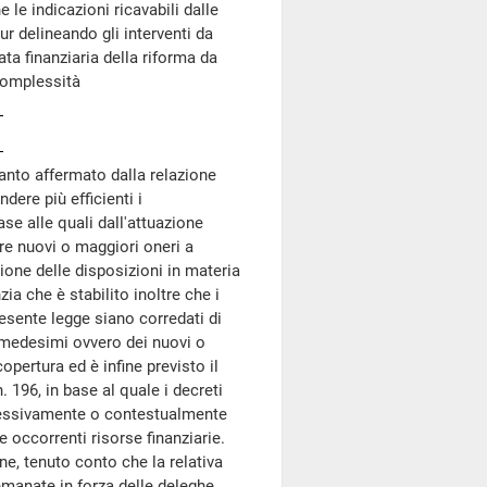
e le indicazioni ricavabili dalle
ur delineando gli interventi da
ata finanziaria della riforma da
 complessità
uanto affermato dalla relazione
dere più efficienti i
se alle quali dall'attuazione
are nuovi o maggiori oneri a
zione delle disposizioni in materia
zia che è stabilito inoltre che i
resente legge siano corredati di
i medesimi ovvero dei nuovi o
opertura ed è infine previsto il
. 196, in base al quale i decreti
cessivamente o contestualmente
e occorrenti risorse finanziarie.
ne, tenuto conto che la relativa
 emanate in forza delle deleghe