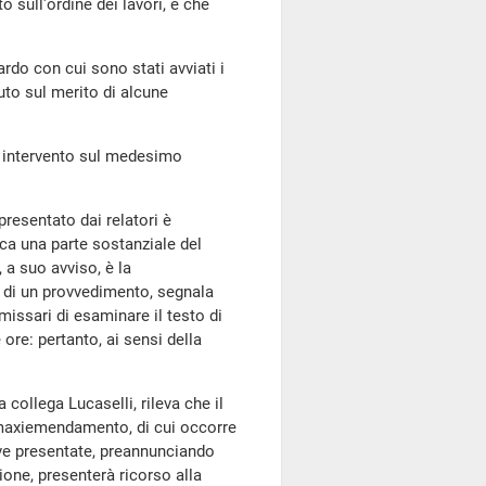
 sull'ordine dei lavori, e che
ardo con cui sono stati avviati i
uto sul merito di alcune
un intervento sul medesimo
esentato dai relatori è
ca una parte sostanziale del
, a suo avviso, è la
 di un provvedimento, segnala
issari di esaminare il testo di
re: pertanto, ai sensi della
 collega Lucaselli, rileva che il
n maxiemendamento, di cui occorre
ive presentate, preannunciando
ione, presenterà ricorso alla