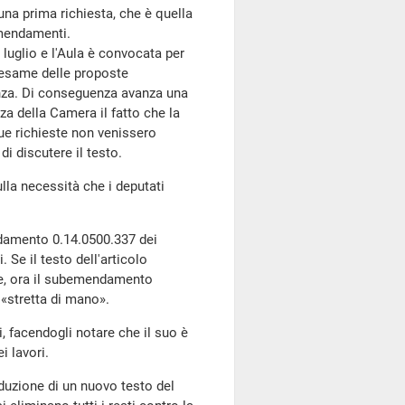
una prima richiesta, che è quella
emendamenti.
uglio e l'Aula è convocata per
esame delle proposte
anza. Di conseguenza avanza una
nza della Camera il fatto che la
ue richieste non venissero
di discutere il testo.
lla necessità che i deputati
damento 0.14.0500.337 dei
 Se il testo dell'articolo
se, ora il subemendamento
 «stretta di mano».
i, facendogli notare che il suo è
i lavori.
duzione di un nuovo testo del