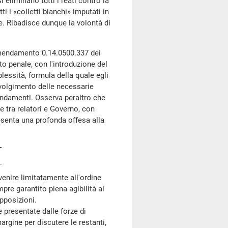
 eliminano tutti i reati contro la
 i «colletti bianchi» imputati in
e. Ribadisce dunque la volontà di
mendamento 0.14.0500.337 dei
to penale, con l'introduzione del
lessità, formula della quale egli
svolgimento delle necessarie
endamenti. Osserva peraltro che
 tra relatori e Governo, con
resenta una profonda offesa alla
venire limitatamente all'ordine
pre garantito piena agibilità al
pposizioni.
presentate dalle forze di
rgine per discutere le restanti,