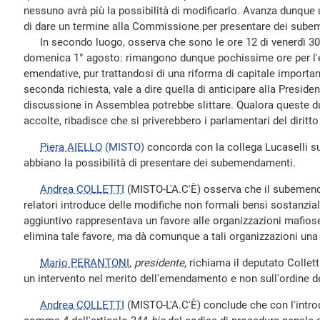
nessuno avrà più la possibilità di modificarlo. Avanza dunque 
di dare un termine alla Commissione per presentare dei sub
In secondo luogo, osserva che sono le ore 12 di venerdì 30 l
domenica 1° agosto: rimangono dunque pochissime ore per l'
emendative, pur trattandosi di una riforma di capitale import
seconda richiesta, vale a dire quella di anticipare alla Preside
discussione in Assemblea potrebbe slittare. Qualora queste d
accolte, ribadisce che si priverebbero i parlamentari del diritto 
Piera AIELLO
(MISTO)
concorda con la collega Lucaselli su
abbiano la possibilità di presentare dei subemendamenti.
Andrea COLLETTI
(MISTO-L'A.C'È) osserva che il subemen
relatori introduce delle modifiche non formali bensì sostanziali.
aggiuntivo rappresentava un favore alle organizzazioni mafio
elimina tale favore, ma dà comunque a tali organizzazioni una
Mario PERANTONI
,
presidente
, richiama il deputato Collett
un intervento nel merito dell'emendamento e non sull'ordine de
Andrea COLLETTI
(MISTO-L'A.C'È) conclude che con l'intro