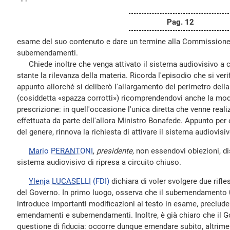
Pag. 12
esame del suo contenuto e dare un termine alla Commissione 
subemendamenti.
Chiede inoltre che venga attivato il sistema audiovisivo a ci
stante la rilevanza della materia. Ricorda l'episodio che si verifi
appunto allorché si deliberò l'allargamento del perimetro della
(cosiddetta «spazza corrotti») ricomprendendovi anche la modif
prescrizione: in quell'occasione l'unica diretta che venne reali
effettuata da parte dell'allora Ministro Bonafede. Appunto per e
del genere, rinnova la richiesta di attivare il sistema audiovisi
Mario PERANTONI
,
presidente,
non essendovi obiezioni, dis
sistema audiovisivo di ripresa a circuito chiuso.
Ylenja LUCASELLI
(FDI)
dichiara di voler svolgere due rif
del Governo. In primo luogo, osserva che il subemendamento 0
introduce importanti modificazioni al testo in esame, preclude
emendamenti e subemendamenti. Inoltre, è già chiaro che il G
questione di fiducia: occorre dunque emendare subito, altriment