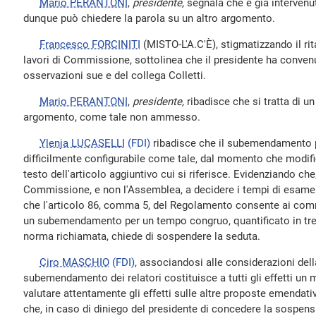
Mario PERANTONI
,
presidente,
segnala che è già intervenuto
dunque può chiedere la parola su un altro argomento.
Francesco FORCINITI
(MISTO-L'A.C'È), stigmatizzando il rit
lavori di Commissione, sottolinea che il presidente ha conven
osservazioni sue e del collega Colletti.
Mario PERANTONI
,
presidente,
ribadisce che si tratta di 
argomento, come tale non ammesso.
Ylenja LUCASELLI
(FDI)
ribadisce che il subemendamento pr
difficilmente configurabile come tale, dal momento che modifi
testo dell'articolo aggiuntivo cui si riferisce. Evidenziando che
Commissione, e non l'Assemblea, a decidere i tempi di esame
che l'articolo 86, comma 5, del Regolamento consente ai comm
un subemendamento per un tempo congruo, quantificato in tre o
norma richiamata, chiede di sospendere la seduta.
Ciro MASCHIO
(FDI)
, associandosi alle considerazioni della
subemendamento dei relatori costituisce a tutti gli effetti u
valutare attentamente gli effetti sulle altre proposte emendat
che, in caso di diniego del presidente di concedere la sospens