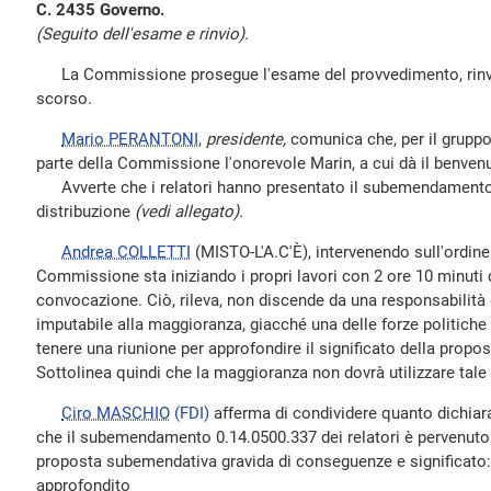
C. 2435 Governo.
(Seguito dell'esame e rinvio).
La Commissione prosegue l'esame del provvedimento, rinviat
scorso.
Mario PERANTONI
,
presidente,
comunica che, per il gruppo 
parte della Commissione l'onorevole Marin, a cui dà il benven
Avverte che i relatori hanno presentato il subemendamento 
distribuzione
(vedi allegato).
Andrea COLLETTI
(MISTO-L'A.C'È), intervenendo sull'ordine 
Commissione sta iniziando i propri lavori con 2 ore 10 minuti di
convocazione. Ciò, rileva, non discende da una responsabilità 
imputabile alla maggioranza, giacché una delle forze politiche
tenere una riunione per approfondire il significato della propo
Sottolinea quindi che la maggioranza non dovrà utilizzare tale p
Ciro MASCHIO
(FDI)
afferma di condividere quanto dichiara
che il subemendamento 0.14.0500.337 dei relatori è pervenuto
proposta subemendativa gravida di conseguenze e significato
approfondito