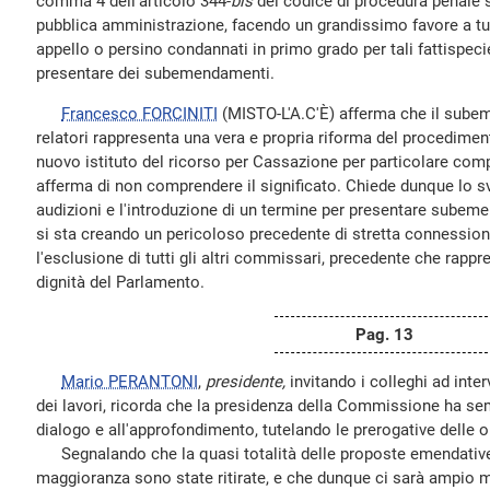
comma 4 dell'articolo 344-
bis
del codice di procedura penale si
pubblica amministrazione, facendo un grandissimo favore a tutti
appello o persino condannati in primo grado per tali fattispeci
presentare dei subemendamenti.
Francesco FORCINITI
(MISTO-L'A.C'È) afferma che il sube
relatori rappresenta una vera e propria riforma del procedimen
nuovo istituto del ricorso per Cassazione per particolare comp
afferma di non comprendere il significato. Chiede dunque lo 
audizioni e l'introduzione di un termine per presentare subem
si sta creando un pericoloso precedente di stretta connessione
l'esclusione di tutti gli altri commissari, precedente che rapp
dignità del Parlamento.
Pag. 13
Mario PERANTONI
,
presidente,
invitando i colleghi ad inter
dei lavori, ricorda che la presidenza della Commissione ha sem
dialogo e all'approfondimento, tutelando le prerogative delle o
Segnalando che la quasi totalità delle proposte emendative 
maggioranza sono state ritirate, e che dunque ci sarà ampio ma