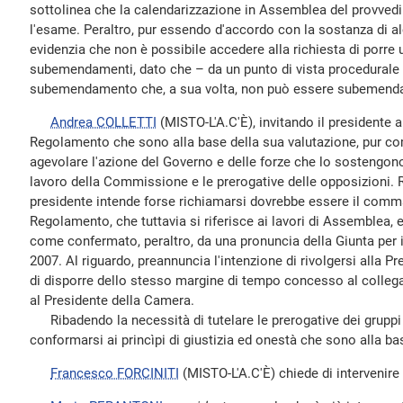
sottolinea che la calendarizzazione in Assemblea del provve
l'esame. Peraltro, pur essendo d'accordo con la sostanza di al
evidenzia che non è possibile accedere alla richiesta di porre 
subemendamenti, dato che – da un punto di vista procedurale 
subemendamento che, a sua volta, non può essere subemend
Andrea COLLETTI
(MISTO-L'A.C'È), invitando il presidente a c
Regolamento che sono alla base della sua valutazione, pur c
agevolare l'azione del Governo e delle forze che lo sostengono, 
lavoro della Commissione e le prerogative delle opposizioni. R
presidente intende forse richiamarsi dovrebbe essere il comma 
Regolamento, che tuttavia si riferisce ai lavori di Assemblea,
come confermato, peraltro, da una pronuncia della Giunta per 
2007. Al riguardo, preannuncia l'intenzione di rivolgersi alla 
di disporre dello stesso margine di tempo concesso al collega 
al Presidente della Camera.
Ribadendo la necessità di tutelare le prerogative dei gruppi d
conformarsi ai princìpi di giustizia ed onestà che sono alla 
Francesco FORCINITI
(MISTO-L'A.C'È) chiede di intervenire s