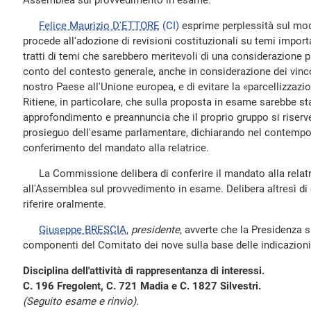
Assemblea sul provvedimento in esame.
Felice Maurizio D'ETTORE
(CI)
esprime perplessità sul mod
procede all'adozione di revisioni costituzionali su temi importa
tratti di temi che sarebbero meritevoli di una considerazione pi
conto del contesto generale, anche in considerazione dei vinco
nostro Paese all'Unione europea, e di evitare la «parcellizzazio
Ritiene, in particolare, che sulla proposta in esame sarebbe st
approfondimento e preannuncia che il proprio gruppo si riserver
prosieguo dell'esame parlamentare, dichiarando nel contempo 
conferimento del mandato alla relatrice.
La Commissione delibera di conferire il mandato alla relatri
all'Assemblea sul provvedimento in esame. Delibera altresì di 
riferire oralmente.
Giuseppe BRESCIA
,
presidente
, avverte che la Presidenza s
componenti del Comitato dei nove sulla base delle indicazioni 
Disciplina dell'attività di rappresentanza di interessi.
C. 196 Fregolent, C. 721 Madia e C. 1827 Silvestri.
(Seguito esame e rinvio).