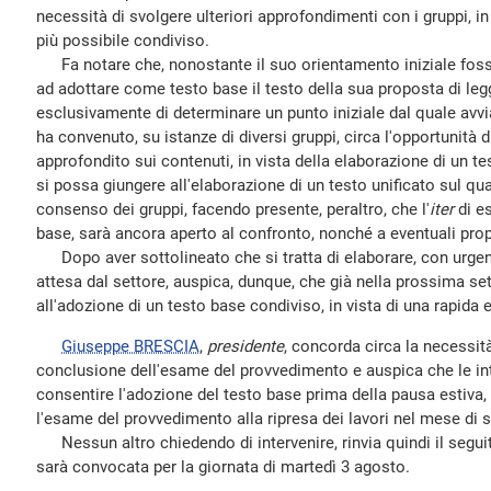
necessità di svolgere ulteriori approfondimenti con i gruppi, in 
più possibile condiviso.
Fa notare che, nonostante il suo orientamento iniziale foss
ad adottare come testo base il testo della sua proposta di leg
esclusivamente di determinare un punto iniziale dal quale avvia
ha convenuto, su istanze di diversi gruppi, circa l'opportunità 
approfondito sui contenuti, in vista della elaborazione di un t
si possa giungere all'elaborazione di un testo unificato sul q
consenso dei gruppi, facendo presente, peraltro, che l'
iter
di e
base, sarà ancora aperto al confronto, nonché a eventuali pro
Dopo aver sottolineato che si tratta di elaborare, con urge
attesa dal settore, auspica, dunque, che già nella prossima s
all'adozione di un testo base condiviso, in vista di una rapida 
Giuseppe BRESCIA
,
presidente
, concorda circa la necessit
conclusione dell'esame del provvedimento e auspica che le int
consentire l'adozione del testo base prima della pausa estiva,
l'esame del provvedimento alla ripresa dei lavori nel mese di 
Nessun altro chiedendo di intervenire, rinvia quindi il segui
sarà convocata per la giornata di martedì 3 agosto.