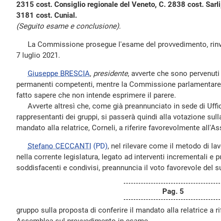
2315 cost. Consiglio regionale del Veneto, C. 2838 cost. Sarl
3181 cost. Cunial.
(Seguito esame e conclusione).
La Commissione prosegue l'esame del provvedimento, rinviat
7 luglio 2021.
Giuseppe BRESCIA
,
presidente
, avverte che sono pervenuti 
permanenti competenti, mentre la Commissione parlamentare p
fatto sapere che non intende esprimere il parere.
Avverte altresì che, come già preannunciato in sede di Uffici
rappresentanti dei gruppi, si passerà quindi alla votazione sull
mandato alla relatrice, Corneli, a riferire favorevolmente all
Stefano CECCANTI
(PD)
, nel rilevare come il metodo di lav
nella corrente legislatura, legato ad interventi incrementali e p
soddisfacenti e condivisi, preannuncia il voto favorevole del s
Pag. 5
gruppo sulla proposta di conferire il mandato alla relatrice a r