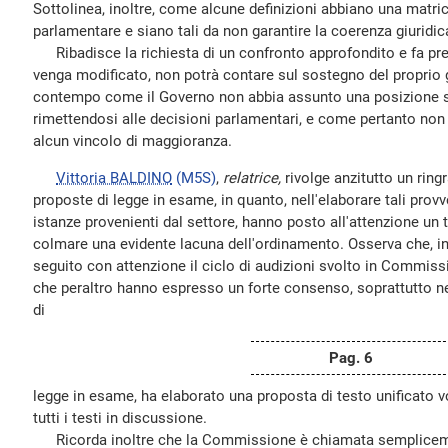
Sottolinea, inoltre, come alcune definizioni abbiano una matric
parlamentare e siano tali da non garantire la coerenza giuridic
Ribadisce la richiesta di un confronto approfondito e fa pres
venga modificato, non potrà contare sul sostegno del proprio
contempo come il Governo non abbia assunto una posizione s
rimettendosi alle decisioni parlamentari, e come pertanto non 
alcun vincolo di maggioranza.
Vittoria BALDINO
(M5S)
,
relatrice,
rivolge anzitutto un ring
proposte di legge in esame, in quanto, nell'elaborare tali prov
istanze provenienti dal settore, hanno posto all'attenzione un 
colmare una evidente lacuna dell'ordinamento. Osserva che, in 
seguito con attenzione il ciclo di audizioni svolto in Commissi
che peraltro hanno espresso un forte consenso, soprattutto ne
di
Pag. 6
legge in esame, ha elaborato una proposta di testo unificato vo
tutti i testi in discussione.
Ricorda inoltre che la Commissione è chiamata semplicemen