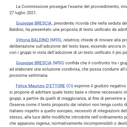
La Commissione prosegue l'esame del provvedimento, rinviat
27 luglio 2021.
Giuseppe BRESCIA
,
presidente
, ricorda che nella seduta del
Baldino, ha presentato una proposta di testo unificato da adot
Vittoria BALDINO
(M5S)
,
relatrice,
chiede di rinviare alla p
deliberazione sull'adozione del testo base, essendo ancora in
con i gruppi in vista dell'adozione di un testo unificato il più p
Giuseppe BRESCIA
(M5S)
confida che il confronto tra i gr
ad elaborare una soluzione condivisa, che possa condurre all'
prossima settimana.
Felice Maurizio D'ETTORE
(CI)
esprime il giudizio negativo
si propone di adottare quale testo base e ritiene necessario in
gruppi, a partire da quelli di maggioranza, al fine di pervenire 
Osserva come il testo proposto dai relatori non tenga conto de
italiano rispetto a quello europeo, necessiti di integrazioni del
stesso, alla luce delle modifiche introdotte nell'ordinamento 
che appaiono ingenui, normativamente incomprensibili o desti