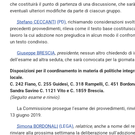
che costituirà il punto di partenza di una discussione, che sarà
eventuali ulteriori modifiche da parte di ciascun gruppo.
Stefano CECCANTI
(PD)
, richiamando considerazioni svolt
precedenti provvedimenti, rileva come il testo base costitui
lavoro la cui adozione non pregiudica in alcun modo il confront
un testo condiviso.
Giuseppe BRESCIA
,
presidente
, nessun altro chiedendo di in
dell'esame ad altra seduta, che sarà convocata per la giornata
Disposizioni per il coordinamento in materia di politiche integr
locale.
C. 242 Fiano, C. 255 Guidesi, C. 318 Rampelli, C. 451 Bordona
Sandra Savino C. 1121 Vito e C. 1859 Brescia.
(Seguito esame e rinvio).
La Commissione prosegue l'esame dei provvedimenti, rinviat
13 giugno 2019.
Simona BORDONALI
(LEGA)
,
relatrice,
anche a nome del rel
rinviare alla prossima settimana la deliberazione sull'adozione 