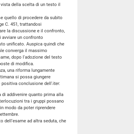
vista della scelta di un testo il
e quello di procedere da subito
ge C. 451, trattandosi
re la discussione e il confronto,
di avviare un confronto
esto unificato. Auspica quindi che
uale converga il massimo
same, dopo l'adozione del testo
poste di modifica.
nza, una riforma lungamente
ettimana si possa giungere
e positiva conclusione dell'
iter
.
à di addivenire quanto prima alla
erlocuzioni tra i gruppi possano
 in modo da poter riprendere
settembre.
to dell'esame ad altra seduta, che