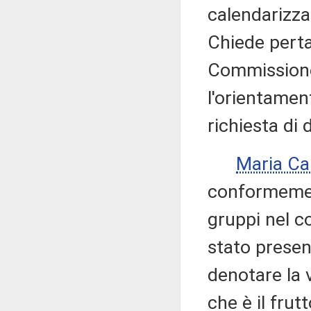
calendarizz
Chiede perta
Commissione d
l'orientamen
richiesta di 
Maria Ca
conformement
gruppi nel c
stato prese
denotare la 
che è il fru