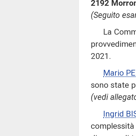
2192 Morrone
(Seguito esa
La Commiss
provvediment
2021.
Mario P
sono state 
(vedi allegat
Ingrid BI
complessità 