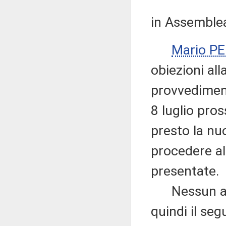
in Assemblea
Mario P
obiezioni all
provvediment
8 luglio pros
presto la n
procedere al
presentate.
Nessun altr
quindi il seg