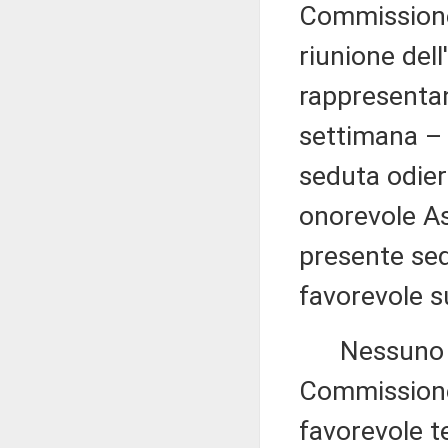
Commissione
riunione dell
rappresentant
settimana – 
seduta odiern
onorevole Asc
presente sed
favorevole s
Nessuno chi
Commissione
favorevole t