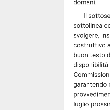
domani.
Il sottoseg
sottolinea c
svolgere, in
costruttivo a
buon testo d
disponibilità
Commissione i
garantendo c
provvediment
luglio pross