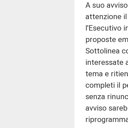
A suo avvis
attenzione i
l'Esecutivo i
proposte eme
Sottolinea c
interessate 
tema e ritie
completi il 
senza rinunc
avviso sareb
riprogrammass