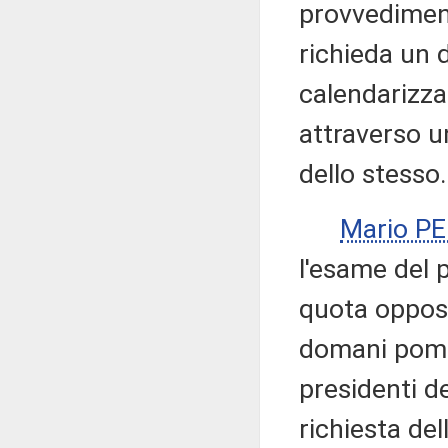
provvediment
richieda un d
calendarizza
attraverso u
dello stesso.
Mario P
l'esame del 
quota opposi
domani pomer
presidenti de
richiesta de