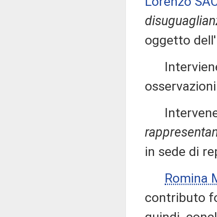
Lorenzo SA
disuguaglian
oggetto dell
Interviene 
osservazion
Intervenen
rappresentan
in sede di re
Romina 
contributo fo