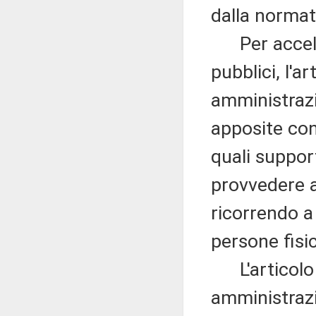
dalla normat
Per accelera
pubblici, l'a
amministrazi
apposite con
quali support
provvedere a
ricorrendo a
persone fisic
L'articolo 1
amministrazi