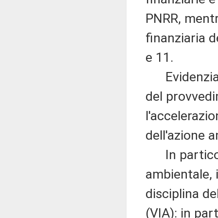
PNRR, mentre
finanziaria de
e 11.
Evidenzia, p
del provvedi
l'accelerazio
dell'azione 
In particolar
ambientale, i
disciplina d
(VIA): in par