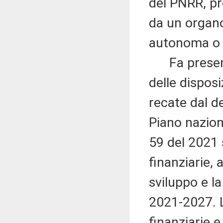
del PNRR, pr
da un organo
autonoma o d
Fa presente
delle dispos
recate dal d
Piano nazion
59 del 2021 
finanziarie, 
sviluppo e l
2021-2027. L
finanziarie e