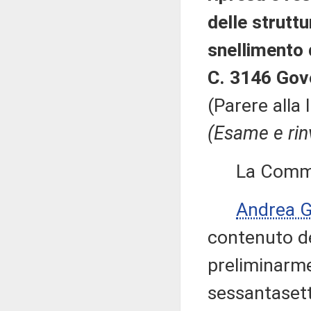
delle strutt
snellimento 
C. 3146 Gov
(Parere alla 
(Esame e rin
La Commissi
Andrea 
contenuto de
preliminarm
sessantasette