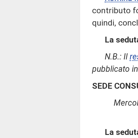
contributo fo
quindi, concl
La seduta
N.B.: Il
re
pubblicato in
SEDE CONS
Mercol
La sedut