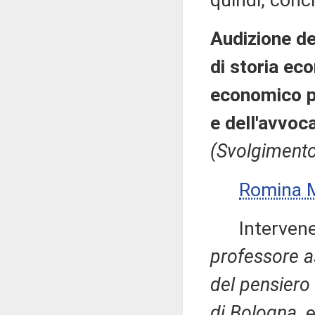
quindi, concl
Audizione de
di storia ec
economico pr
e dell'avvoc
(Svolgimento
Romina 
Intervenen
professore a
del pensiero
di Bologna
, 