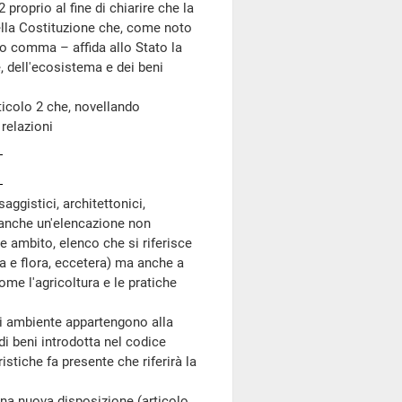
 proprio al fine di chiarire che la
della Costituzione che, come noto
do comma – affida allo Stato la
e, dell'ecosistema e dei beni
rticolo 2 che, novellando
 relazioni
esaggistici, architettonici,
a anche un'elencazione non
 ambito, elenco che si riferisce
una e flora, eccetera) ma anche a
me l'agricoltura e le pratiche
i ambiente appartengono alla
di beni introdotta nel codice
stiche fa presente che riferirà la
na nuova disposizione (articolo