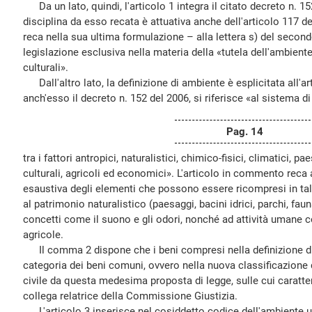
Da un lato, quindi, l'articolo 1 integra il citato decreto n. 152
disciplina da esso recata è attuativa anche dell'articolo 117 
reca nella sua ultima formulazione – alla lettera s) del secon
legislazione esclusiva nella materia della «tutela dell'ambient
culturali».
Dall'altro lato, la definizione di ambiente è esplicitata all'a
anch'esso il decreto n. 152 del 2006, si riferisce «al sistema di
Pag. 14
tra i fattori antropici, naturalistici, chimico-fisici, climatici, pa
culturali, agricoli ed economici». L'articolo in commento rec
esaustiva degli elementi che possono essere ricompresi in tale
al patrimonio naturalistico (paesaggi, bacini idrici, parchi, fa
concetti come il suono e gli odori, nonché ad attività umane co
agricole.
Il comma 2 dispone che i beni compresi nella definizione d
categoria dei beni comuni, ovvero nella nuova classificazione 
civile da questa medesima proposta di legge, sulle cui caratteri
collega relatrice della Commissione Giustizia.
L'articolo 3 inserisce nel cosiddetto codice dell'ambiente u