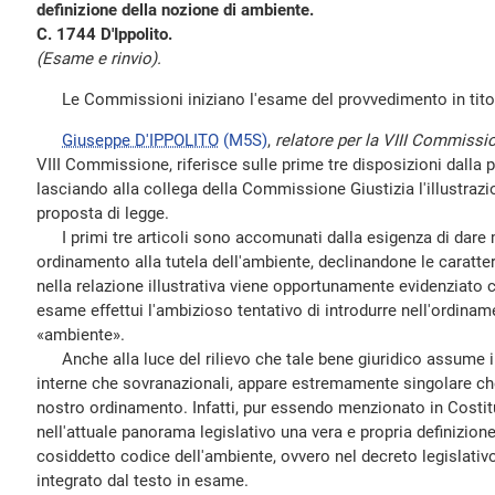
definizione della nozione di ambiente.
C. 1744 D'Ippolito.
(Esame e rinvio).
Le Commissioni iniziano l'esame del provvedimento in tito
Giuseppe D'IPPOLITO
(M5S)
,
relatore per la VIII Commissi
VIII Commissione, riferisce sulle prime tre disposizioni dalla 
lasciando alla collega della Commissione Giustizia l'illustrazio
proposta di legge.
I primi tre articoli sono accomunati dalla esigenza di dare 
ordinamento alla tutela dell'ambiente, declinandone le caratteri
nella relazione illustrativa viene opportunamente evidenziato 
esame effettui l'ambizioso tentativo di introdurre nell'ordinam
«ambiente».
Anche alla luce del rilievo che tale bene giuridico assume in t
interne che sovranazionali, appare estremamente singolare ch
nostro ordinamento. Infatti, pur essendo menzionato in Costitu
nell'attuale panorama legislativo una vera e propria definizion
cosiddetto codice dell'ambiente, ovvero nel decreto legislativo
integrato dal testo in esame.