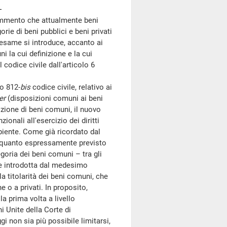
Rammento che attualmente beni
ie di beni pubblici e beni privati
 esame si introduce, accanto ai
i la cui definizione e la cui
 codice civile dall'articolo 6
lo 812-
bis
codice civile, relativo ai
er
(disposizioni comuni ai beni
nizione di beni comuni, il nuovo
zionali all'esercizio dei diritti
biente. Come già ricordato dal
o quanto espressamente previsto
goria dei beni comuni – tra gli
me introdotta dal medesimo
la titolarità dei beni comuni, che
 o a privati. In proposito,
a prima volta a livello
i Unite della Corte di
i non sia più possibile limitarsi,