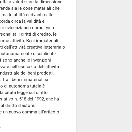
volta a valorizzare la dimensione
rende sia le cose materiali che
ma le utilità derivanti dalle
rda circa la validità e
 pur evidenziando come essa
nalità, i diritti di credito, le
 come attività. Beni immateriali
i dell'attività creativa letteraria o
5, autonomamente disciplinate
li sono anche le invenzioni
zate nell'esercizio dell'attività
dustriale dei beni prodotti,
. Tra i beni immateriali si
o di autonoma tutela è
 citata legge sul diritto
islativo n. 518 del 1992, che ha
l diritto d'autore.
e un nuovo comma all'articolo