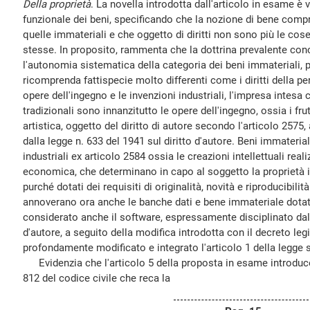
Della proprietà
. La novella introdotta dall'articolo in esame è 
funzionale dei beni, specificando che la nozione di bene comp
quelle immateriali e che oggetto di diritti non sono più le cose 
stesse. In proposito, rammenta che la dottrina prevalente conco
l'autonomia sistematica della categoria dei beni immateriali,
ricomprenda fattispecie molto differenti come i diritti della perso
opere dell'ingegno e le invenzioni industriali, l'impresa intesa
tradizionali sono innanzitutto le opere dell'ingegno, ossia i frutt
artistica, oggetto del diritto di autore secondo l'articolo 257
dalla legge n. 633 del 1941 sul diritto d'autore. Beni immateria
industriali ex articolo 2584 ossia le creazioni intellettuali realiz
economica, che determinano in capo al soggetto la proprietà in
purché dotati dei requisiti di originalità, novità e riproducibilità
annoverano ora anche le banche dati e bene immateriale dotat
considerato anche il software, espressamente disciplinato dalla
d'autore, a seguito della modifica introdotta con il decreto leg
profondamente modificato e integrato l'articolo 1 della legge su
Evidenzia che l'articolo 5 della proposta in esame introduc
812 del codice civile che reca la