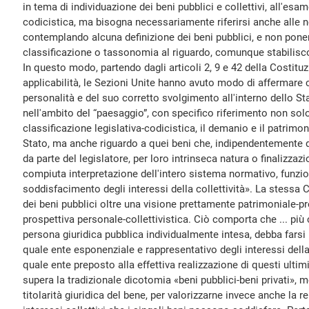
in tema di individuazione dei beni pubblici e collettivi, all'es
codicistica, ma bisogna necessariamente riferirsi anche alle n
contemplando alcuna definizione dei beni pubblici, e non ponen
classificazione o tassonomia al riguardo, comunque stabiliscono
In questo modo, partendo dagli articoli 2, 9 e 42 della Costituz
applicabilità, le Sezioni Unite hanno avuto modo di affermare ch
personalità e del suo corretto svolgimento all'interno dello Sta
nell'ambito del “paesaggio”, con specifico riferimento non solo 
classificazione legislativa-codicistica, il demanio e il patrimon
Stato, ma anche riguardo a quei beni che, indipendentemente d
da parte del legislatore, per loro intrinseca natura o finalizzaz
compiuta interpretazione dell'intero sistema normativo, funzio
soddisfacimento degli interessi della collettività». La stessa C
dei beni pubblici oltre una visione prettamente patrimoniale-p
prospettiva personale-collettivistica. Ciò comporta che ... più
persona giuridica pubblica individualmente intesa, debba farsi r
quale ente esponenziale e rappresentativo degli interessi della 
quale ente preposto alla effettiva realizzazione di questi ultim
supera la tradizionale dicotomia «beni pubblici-beni privati», m
titolarità giuridica del bene, per valorizzarne invece anche la re