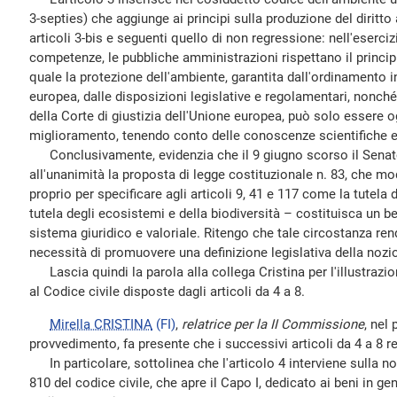
3-septies) che aggiunge ai principi sulla produzione del diritto 
articoli 3-bis e seguenti quello di non regressione: nell'eserciz
competenze, le pubbliche amministrazioni rispettano il princip
quale la protezione dell'ambiente, garantita dall'ordinamento i
europea, dalle disposizioni legislative e regolamentari, nonché
della Corte di giustizia dell'Unione europea, può solo essere 
miglioramento, tenendo conto delle conoscenze scientifiche e 
Conclusivamente, evidenzia che il 9 giugno scorso il Senato
all'unanimità la proposta di legge costituzionale n. 83, che mo
proprio per specificare agli articoli 9, 41 e 117 come la tutela
tutela degli ecosistemi e della biodiversità – costituisca un 
sistema giuridico e valoriale. Ritengo che tale circostanza ren
necessità di promuovere una definizione legislativa della nozi
Lascia quindi la parola alla collega Cristina per l'illustrazio
al Codice civile disposte dagli articoli da 4 a 8.
Mirella CRISTINA
(FI)
,
relatrice per la II Commissione
, nel 
provvedimento, fa presente che i successivi articoli da 4 a 8 r
In particolare, sottolinea che l'articolo 4 interviene sulla noz
810 del codice civile, che apre il Capo I, dedicato ai beni in gene