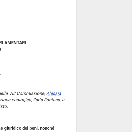
ARLAMENTARI
)
della VIII Commissione,
Alessia
zione ecologica, Ilaria Fontana, e
isto.
me giuridico dei beni, nonché