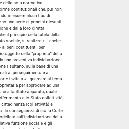
ame della sola normativa
orme costituzionali che, pur non
do in essere alcun tipo di
 una serie di principi rilevanti.
ione e dalla loro diretta
e il principio della tutela della
to sociale, si realizza «... anche
ai beni costituenti, per
io oggetto della “proprietà” dello
a una preventiva individuazione
ione risultano, sulla base di una
nali al perseguimento e al
orte invita a «...guardare al tema
roprietaria per approdare ad una
 che allo Stato-apparato, quale
iferimento allo Stato-collettività,
cittadinanza (collettività) e
i». In conseguenza di ciò la Corte
odellata sull'individuazione della
lativa funzione sociale e gli