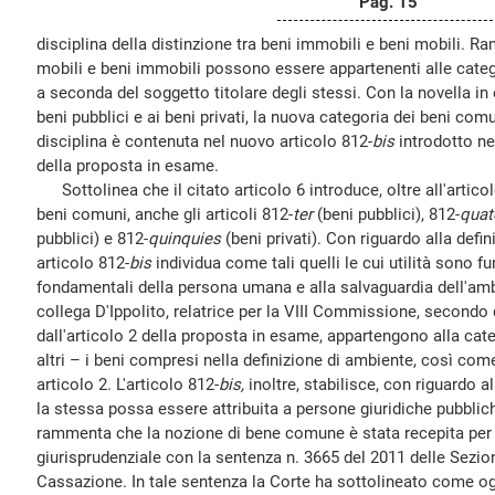
Pag. 15
disciplina della distinzione tra beni immobili e beni mobili. 
mobili e beni immobili possono essere appartenenti alle categor
a seconda del soggetto titolare degli stessi. Con la novella in
beni pubblici e ai beni privati, la nuova categoria dei beni comun
disciplina è contenuta nel nuovo articolo 812-
bis
introdotto nel
della proposta in esame.
Sottolinea che il citato articolo 6 introduce, oltre all'artico
beni comuni, anche gli articoli 812-
ter
(beni pubblici), 812-
quat
pubblici) e 812-
quinquies
(beni privati). Con riguardo alla defi
articolo 812-
bis
individua come tali quelli le cui utilità sono fun
fondamentali della persona umana e alla salvaguardia dell'am
collega D'Ippolito, relatrice per la VIII Commissione, second
dall'articolo 2 della proposta in esame, appartengono alla cate
altri – i beni compresi nella definizione di ambiente, così co
articolo 2. L'articolo 812-
bis,
inoltre, stabilisce, con riguardo al
la stessa possa essere attribuita a persone giuridiche pubbliche
rammenta che la nozione di bene comune è stata recepita per l
giurisprudenziale con la sentenza n. 3665 del 2011 delle Sezion
Cassazione. In tale sentenza la Corte ha sottolineato come ogg