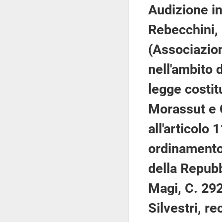
Audizione in
Rebecchini,
(Associazion
nell'ambito 
legge costit
Morassut e 
all'articolo 
ordinamento 
della Repubb
Magi, C. 29
Silvestri, re