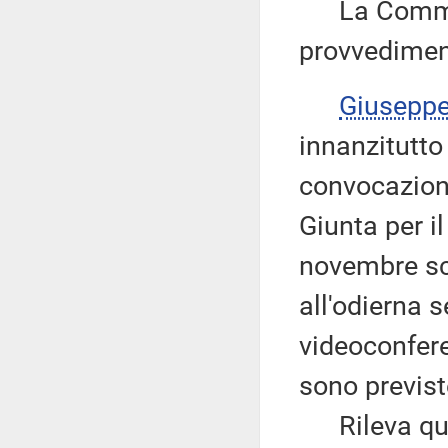
La Commiss
provvedimen
Giusepp
innanzitutto
convocazioni
Giunta per i
novembre sc
all'odierna 
videoconfere
sono previst
Rileva quin