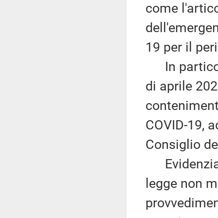
come l'artic
dell'emerge
19 per il per
In particol
di aprile 20
contenimento
COVID-19, ad
Consiglio de
Evidenzia c
legge non m
provvedimen