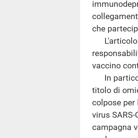
immunodepre
collegamento
che partecip
L'articolo 3
responsabil
vaccino cont
In particola
titolo di omi
colpose per 
virus SARS-C
campagna vac