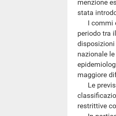
menzione es
stata introd
I commi da 
periodo tra i
disposizioni 
nazionale l
epidemiologi
maggiore diff
Le previsio
classificazi
restrittive 