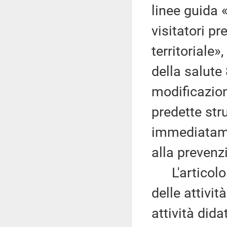
linee guida 
visitatori pr
territoriale»
della salut
modificazioni
predette str
immediatame
alla prevenz
L'articolo 2
delle attivit
attività dida