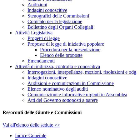
Audizioni
Indagini conoscitive
Stenografici delle Commissioni
Comitato per la legislazione
Bollettino degli Organi Collegiali
Attività Legislativa
Progetti di legge
Proposte di legge di iniziativa popolare
Procedura per la presentazione
Elenco delle proposte
Emendamenti
Attività di indirizzo, controllo e conoscitiva
Interrogazioni, interpellanze, mozioni, risoluzioni e odg
Indagini conoscitive
Audizioni e comunicazioni in Commissione
Elenco nominativo degli auditi
Comunicazioni e informative urgenti in Assemblea
Atti del Governo sottoposti a parere
Resoconti delle Giunte e Commissioni
Vai all'elenco delle sedute >>
Indice Generale