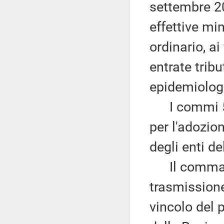
settembre 20
effettive min
ordinario, a
entrate trib
epidemiolog
I commi 5 e
per l'adozio
degli enti de
Il comma 7 r
trasmissione
vincolo del 