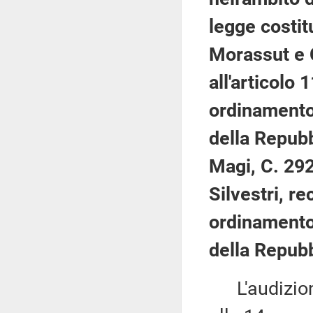
legge costit
Morassut e 
all'articolo 
ordinamento 
della Repubb
Magi, C. 29
Silvestri, re
ordinamento 
della Repubb
L'audizione