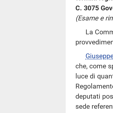
C. 3075 Gov
(Esame e rin
La Commiss
provvedimen
Giusepp
che, come sp
luce di quant
Regolamento 
deputati pos
sede referen