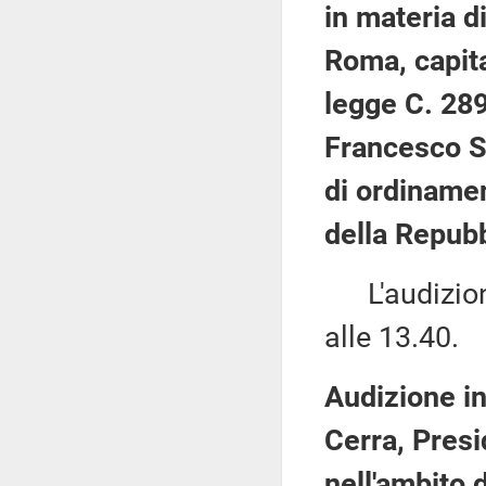
in materia d
Roma, capita
legge C. 28
Francesco Si
di ordinamen
della Repubb
L'audizione
alle 13.40.
Audizione in
Cerra, Presi
nell'ambito 