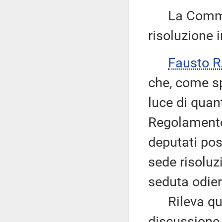
La Commissi
risoluzione i
Fausto R
che, come sp
luce di quant
Regolamento 
deputati pos
sede risoluz
seduta odier
Rileva quin
discussione 