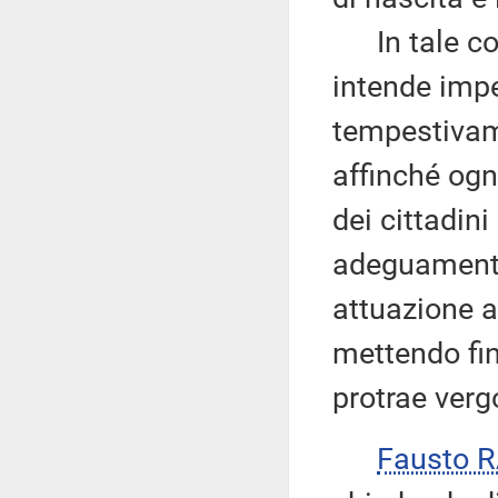
In tale cont
intende impe
tempestivame
affinché ogn
dei cittadin
adeguamento 
attuazione a
mettendo fin
protrae ver
Fausto R