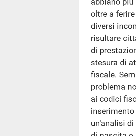
abbiano più 
oltre a ferir
diversi incon
risultare cit
di prestazio
stesura di at
fiscale. Sem
problema no
ai codici fi
inserimento 
un'analisi di
di nascita e 