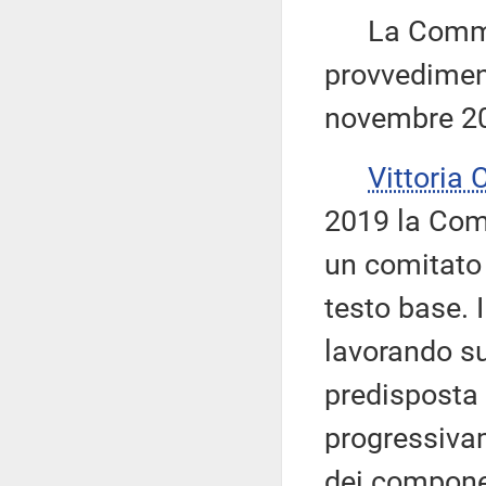
La Commiss
provvediment
novembre 2
Vittoria
2019 la Comm
un comitato r
testo base. I
lavorando su
predisposta 
progressivam
dei compone