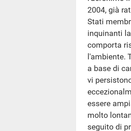
2004, già rat
Stati membri
inquinanti l
comporta ris
l'ambiente. 
a base di ca
vi persiston
eccezionalme
essere ampia
molto lontan
seguito di p