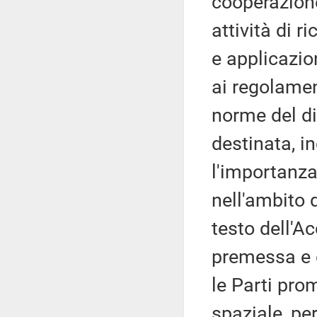
cooperazione
attività di r
e applicazion
ai regolament
norme del di
destinata, i
l'importanza
nell'ambito d
testo dell'
premessa e d
le Parti pro
spaziale, per