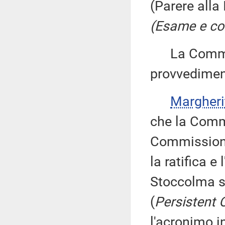
(Parere alla
(Esame e con
La Commiss
provvedimen
Margher
che la Commi
Commissione
la ratifica 
Stoccolma su
(
Persistent 
l'acronimo i