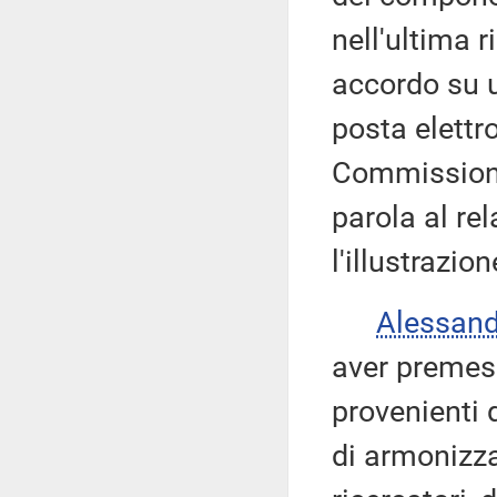
nell'ultima 
accordo su u
posta elettr
Commissione 
parola al re
l'illustrazio
Alessan
aver premess
provenienti d
di armonizza