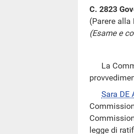
C. 2823 Gov
(Parere alla
(Esame e con
La Commiss
provvedimen
Sara DE
Commissione
Commissione 
legge di rat