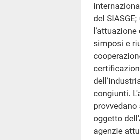
internazional
del SIASGE; u
l'attuazione 
simposi e ri
cooperazione
certificazio
dell'industr
congiunti. L'
provvedano a
oggetto dell'
agenzie attu