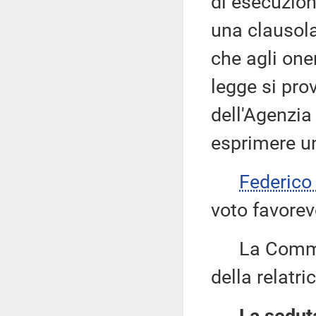
di esecuzione
una clausola
che agli oner
legge si pro
dell'Agenzia
esprimere un
Federic
voto favorev
La Commiss
della relatric