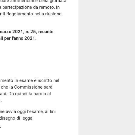
edute antimeridiane della giornata
la partecipazione da remoto, in
r il Regolamento nella riunione
 marzo 2021, n. 25, recante
ali per l'anno 2021.
imento in esame è iscritto nel
te che la Commissione sarà
ni. Da quindi la parola al
.
 avvia oggi l'esame, ai fini
 disegno di legge