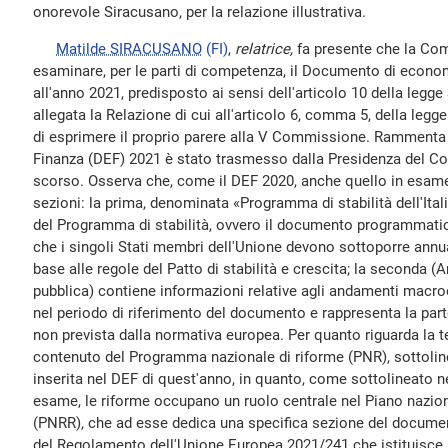
onorevole Siracusano, per la relazione illustrativa.
Matilde SIRACUSANO
(FI)
,
relatrice,
fa presente che la Co
esaminare, per le parti di competenza, il Documento di econom
all'anno 2021, predisposto ai sensi dell'articolo 10 della legg
allegata la Relazione di cui all'articolo 6, comma 5, della legge
di esprimere il proprio parere alla V Commissione. Ramment
Finanza (DEF) 2021 è stato trasmesso dalla Presidenza del Consi
scorso. Osserva che, come il DEF 2020, anche quello in esa
sezioni: la prima, denominata «Programma di stabilità dell'Ita
del Programma di stabilità, ovvero il documento programmatico
che i singoli Stati membri dell'Unione devono sottoporre annu
base alle regole del Patto di stabilità e crescita; la seconda (A
pubblica) contiene informazioni relative agli andamenti macro
nel periodo di riferimento del documento e rappresenta la part
non prevista dalla normativa europea. Per quanto riguarda la t
contenuto del Programma nazionale di riforme (PNR), sottolin
inserita nel DEF di quest'anno, in quanto, come sottolineato
esame, le riforme occupano un ruolo centrale nel Piano naziona
(PNRR), che ad esse dedica una specifica sezione del documen
del Regolamento dell'Unione Europea 2021/241 che istituisce il