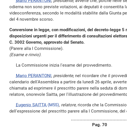
Mario PERANTONI
, presidente
, avverte che, poiché nelle s
odierna non sono previste votazioni, ai deputati è consentita 
videoconferenza, secondo le modalità stabilite dalla Giunta pe
del 4 novembre scorso.
Conversione in legge, con modificazioni, del decreto-legge 5
disposizioni urgenti per il differimento di consultazioni elettor
C. 3002 Governo, approvato dal Senato.
(Parere alla I Commissione).
(Esame e rinvio).
La Commissione inizia l'esame del provvedimento.
Mario PERANTONI
, presidente,
nel ricordare che il provved
calendario dell'Assemblea a partire da lunedì 26 aprile, avver
chiamata ad esprimere il prescritto parere nella seduta di doma
relatore, onorevole Saitta, per l'illustrazione del provvedimento
Eugenio SAITTA
(M5S)
, relatore,
ricorda che la Commissione
dell'espressione del prescritto parere alla I Commissione, del
Pag. 70