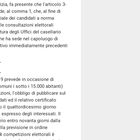
ia, fa presente che l'articolo 3-
e, al comma 1, che, al fine di
ziale dei candidati a norma
le consultazioni elettorali
tura degli Uffici del casellario
 che ha sede nel capoluogo di
festivo immediatamente precedenti
019 prevede in occasione di
muni i sotto i 15.000 abitanti)
ezioni, l'obbligo di pubblicare sul
ati ed il relativo certificato
o il quattordicesimo giorno
espresso degli interessati. Il
ario entro novanta giorni dalla
lla previsione in ordine
di competizioni elettorali è