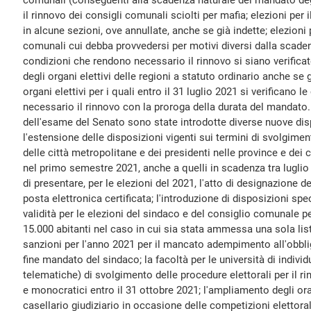
comunali (conseguenti alla scadenza naturale del mandato degli
il rinnovo dei consigli comunali sciolti per mafia; elezioni per 
in alcune sezioni, ove annullate, anche se già indette; elezioni 
comunali cui debba provvedersi per motivi diversi dalla scad
condizioni che rendono necessario il rinnovo si siano verificate
degli organi elettivi delle regioni a statuto ordinario anche se g
organi elettivi per i quali entro il 31 luglio 2021 si verificano 
necessario il rinnovo con la proroga della durata del mandato
dell'esame del Senato sono state introdotte diverse nuove di
l'estensione delle disposizioni vigenti sui termini di svolgimen
delle città metropolitane e dei presidenti nelle province e dei 
nel primo semestre 2021, anche a quelli in scadenza tra luglio 
di presentare, per le elezioni del 2021, l'atto di designazione d
posta elettronica certificata; l'introduzione di disposizioni spe
validità per le elezioni del sindaco e del consiglio comunale pe
15.000 abitanti nel caso in cui sia stata ammessa una sola list
sanzioni per l'anno 2021 per il mancato adempimento all'obblig
fine mandato del sindaco; la facoltà per le università di indivi
telematiche) di svolgimento delle procedure elettorali per il ri
e monocratici entro il 31 ottobre 2021; l'ampliamento degli orari
casellario giudiziario in occasione delle competizioni elettora