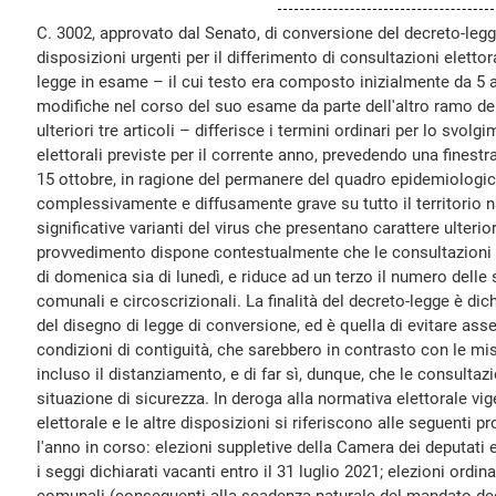
C. 3002, approvato dal Senato, di conversione del decreto-legg
disposizioni urgenti per il differimento di consultazioni elettora
legge in esame – il cui testo era composto inizialmente da 5 a
modifiche nel corso del suo esame da parte dell'altro ramo de
ulteriori tre articoli – differisce i termini ordinari per lo svol
elettorali previste per il corrente anno, prevedendo una finestra 
15 ottobre, in ragione del permanere del quadro epidemiologi
complessivamente e diffusamente grave su tutto il territorio n
significative varianti del virus che presentano carattere ulterio
provvedimento dispone contestualmente che le consultazioni s
di domenica sia di lunedì, e riduce ad un terzo il numero delle 
comunali e circoscrizionali. La finalità del decreto-legge è dich
del disegno di legge di conversione, ed è quella di evitare as
condizioni di contiguità, che sarebbero in contrasto con le misu
incluso il distanziamento, e di far sì, dunque, che le consultazi
situazione di sicurezza. In deroga alla normativa elettorale vige
elettorale e le altre disposizioni si riferiscono alle seguenti p
l'anno in corso: elezioni suppletive della Camera dei deputati 
i seggi dichiarati vacanti entro il 31 luglio 2021; elezioni ordi