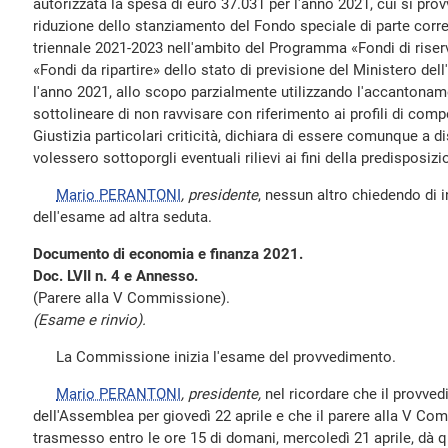
autorizzata la spesa di euro 37.031 per l'anno 2021, cui si pr
riduzione dello stanziamento del Fondo speciale di parte corrent
triennale 2021-2023 nell'ambito del Programma «Fondi di riser
«Fondi da ripartire» dello stato di previsione del Ministero del
l'anno 2021, allo scopo parzialmente utilizzando l'accantoname
sottolineare di non ravvisare con riferimento ai profili di c
Giustizia particolari criticità, dichiara di essere comunque a d
volessero sottoporgli eventuali rilievi ai fini della predisposiz
Mario PERANTONI
, presidente
, nessun altro chiedendo di in
dell'esame ad altra seduta.
Documento di economia e finanza 2021.
Doc. LVII n. 4 e Annesso.
(Parere alla V Commissione).
(Esame e rinvio).
La Commissione inizia l'esame del provvedimento.
Mario PERANTONI
, presidente,
nel ricordare che il provved
dell'Assemblea per giovedì 22 aprile e che il parere alla V C
trasmesso entro le ore 15 di domani, mercoledì 21 aprile, dà qui