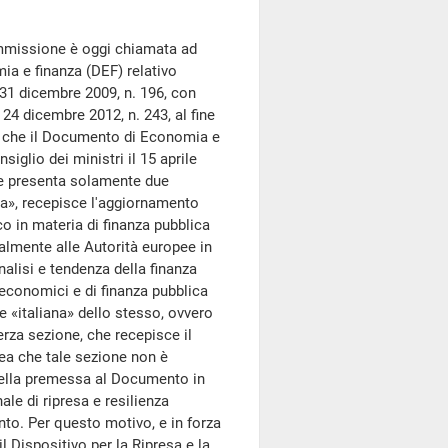
mmissione è oggi chiamata ad
ia e finanza (DEF) relativo
e 31 dicembre 2009, n. 196, con
 24 dicembre 2012, n. 243, al fine
a che il Documento di Economia e
glio dei ministri il 15 aprile
me presenta solamente due
lia», recepisce l'aggiornamento
 in materia di finanza pubblica
almente alle Autorità europee in
nalisi e tendenza della finanza
economici e di finanza pubblica
e «italiana» dello stesso, ovvero
erza sezione, che recepisce il
ea che tale sezione non è
 nella premessa al Documento in
le di ripresa e resilienza
to. Per questo motivo, e in forza
 Dispositivo per la Ripresa e la