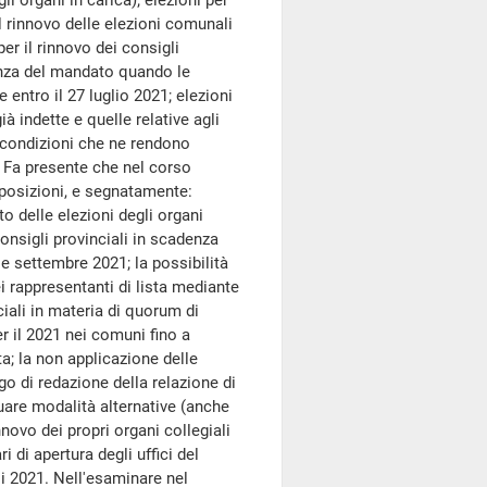
 organi in carica); elezioni per
il rinnovo delle elezioni comunali
per il rinnovo dei consigli
enza del mandato quando le
 entro il 27 luglio 2021; elezioni
ià indette e quelle relative agli
le condizioni che ne rendono
. Fa presente che nel corso
sposizioni, e segnatamente:
to delle elezioni degli organi
consigli provinciali in scadenza
e settembre 2021; la possibilità
ei rappresentanti di lista mediante
ciali in materia di quorum di
r il 2021 nei comuni fino a
a; la non applicazione delle
o di redazione della relazione di
duare modalità alternative (anche
nnovo dei propri organi collegiali
 di apertura degli uffici del
li 2021. Nell'esaminare nel