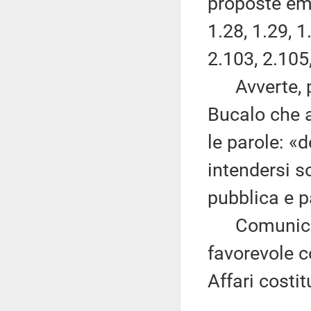
proposte eme
1.28, 1.29, 1
2.103, 2.105
Avverte, po
Bucalo che 
le parole: «
intendersi s
pubblica e pa
Comunica, i
favorevole 
Affari costit