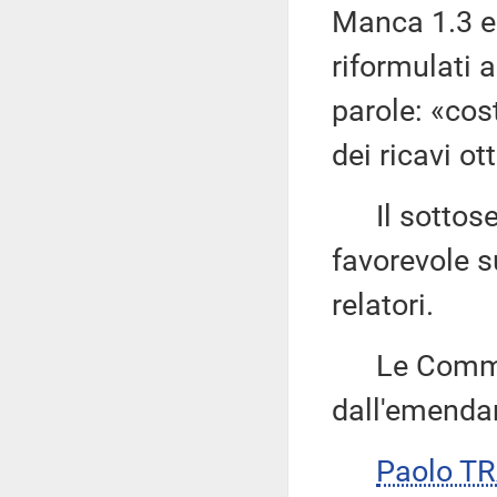
Manca 1.3 e
riformulati
parole: «cos
dei ricavi ot
Il sottose
favorevole s
relatori.
Le Commiss
dall'emenda
Paolo T