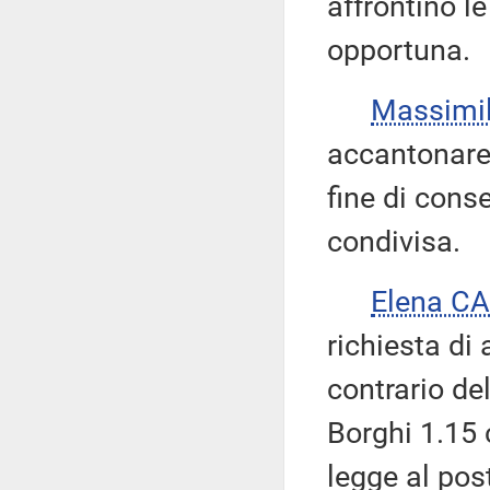
affrontino le
opportuna.
Massimi
accantonare
fine di cons
condivisa.
Elena C
richiesta di
contrario d
Borghi 1.15 c
legge al pos