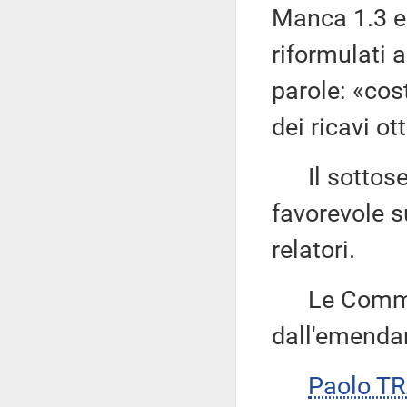
Manca 1.3 e
riformulati
parole: «cos
dei ricavi ot
Il sottose
favorevole s
relatori.
Le Commiss
dall'emenda
Paolo T