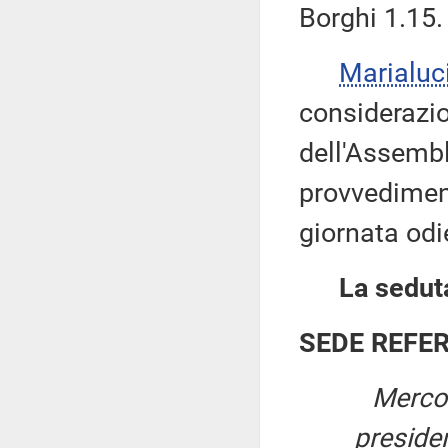
Borghi 1.15.
Marialuc
considerazio
dell'Assembl
provvediment
giornata odi
La seduta
SEDE REFE
Mercol
preside