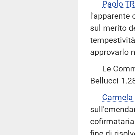
Paolo T
l'apparente
sul merito d
tempestività
approvarlo n
Le Commiss
Bellucci 1.2
Carmela
sull'emendam
cofirmataria,
fine di risol