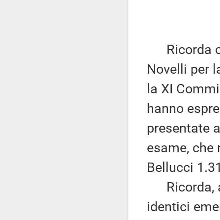
Ricorda che 
Novelli per 
la XI Commis
hanno espres
presentate al
esame, che 
Bellucci 1.3
Ricorda, alt
identici em