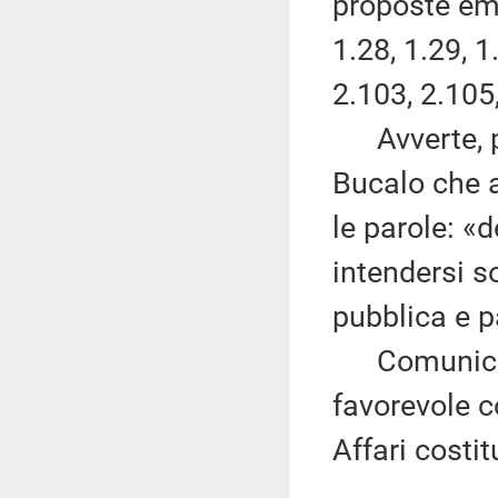
proposte eme
1.28, 1.29, 1
2.103, 2.105
Avverte, po
Bucalo che 
le parole: «
intendersi s
pubblica e pa
Comunica, i
favorevole 
Affari costit