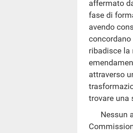
affermato da
fase di form
avendo const
concordano s
ribadisce la
emendamento 
attraverso u
trasformazio
trovare una 
Nessun altr
Commissione