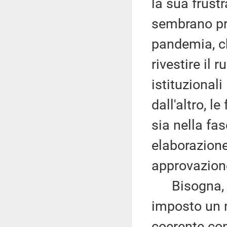
la sua frustr
sembrano pre
pandemia, ch
rivestire il r
istituzional
dall'altro, l
sia nella fa
elaborazione
approvazione
Bisogna, qu
imposto un n
coerente con