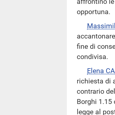
affrontino le
opportuna.
Massimi
accantonare
fine di cons
condivisa.
Elena C
richiesta di
contrario d
Borghi 1.15 c
legge al pos