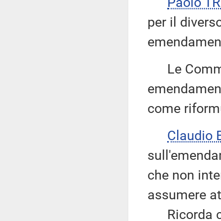
Paolo T
per il diver
emendamenti
Le Commissi
emendamenti
come riform
Claudio
sull'emenda
che non inte
assumere at
Ricorda che