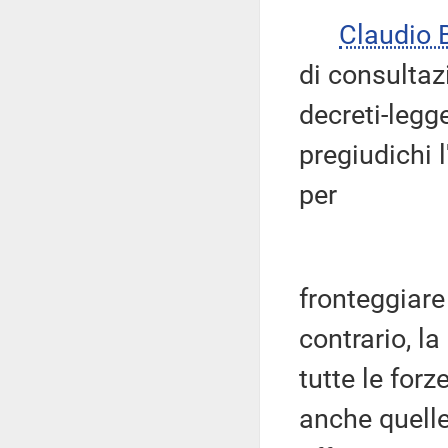
Claudio
di consultaz
decreti-leg
pregiudichi 
per
fronteggiare
contrario, l
tutte le for
anche quell