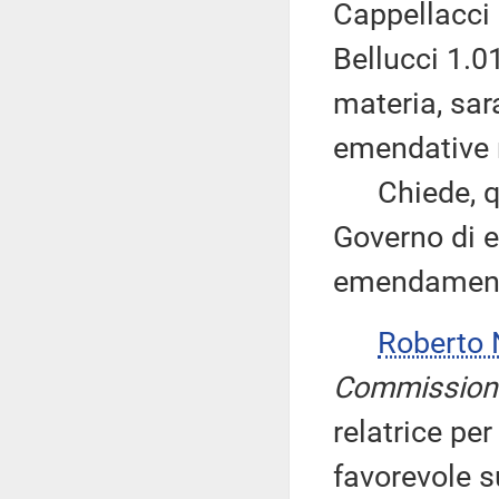
Cappellacci 
Bellucci 1.0
materia, sar
emendative ri
Chiede, quin
Governo di es
emendamenti
Roberto
Commission
relatrice pe
favorevole 