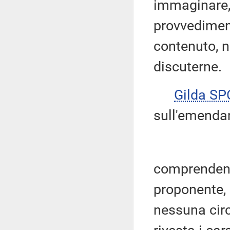
immaginare,
provvediment
contenuto, n
discuterne.
Gilda S
sull'emenda
comprendendo
proponente, 
nessuna circ