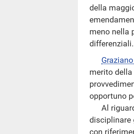
della maggi
emendamento
meno nella pa
differenziali.
Grazian
merito della
provvedimen
opportuno per
Al riguardo,
disciplinare
con riferime