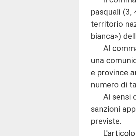
pasquali (3, 4
territorio n
bianca») del
Al comma 6, 
una comunica
e province a
numero di ta
Ai sensi de
sanzioni appl
previste.
L'articolo 