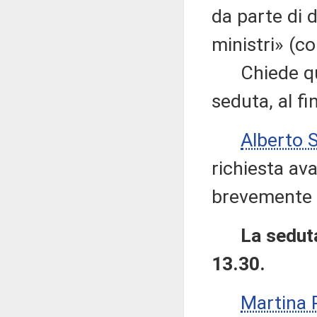
da parte di d
ministri» (co
Chiede quin
seduta, al f
Alberto 
richiesta av
brevemente 
La seduta
13.30.
Martina 