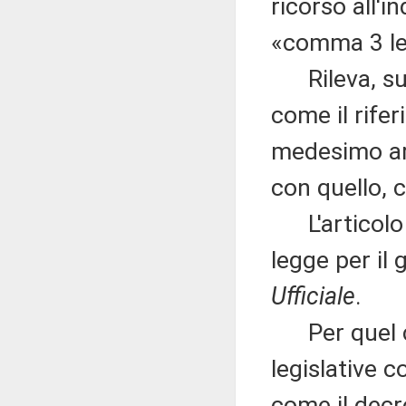
ricorso all'i
«comma 3 let
Rileva, sul
come il rifer
medesimo art
con quello, 
L'articolo 4
legge per il
Ufficiale
.
Per quel ch
legislative c
come il decre