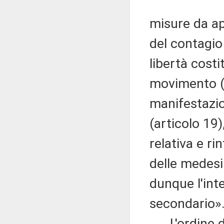
misure da ap
del contagio 
libertà costi
movimento (ar
manifestazion
(articolo 19)
relativa e r
delle medesi
dunque l'int
secondario»
L'ordine de