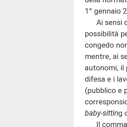
1° gennaio 
Ai sensi de
possibilità p
congedo non r
mentre, ai s
autonomi, il
difesa e i la
(pubblico e p
corresponsi
baby-sittin
g 
Il comma 7 