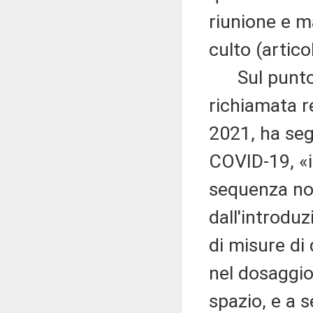
riunione e ma
culto (artico
Sul punto, l
richiamata r
2021, ha seg
COVID-19, «il
sequenza no
dall'introduz
di misure di
nel dosaggio
spazio, e a 