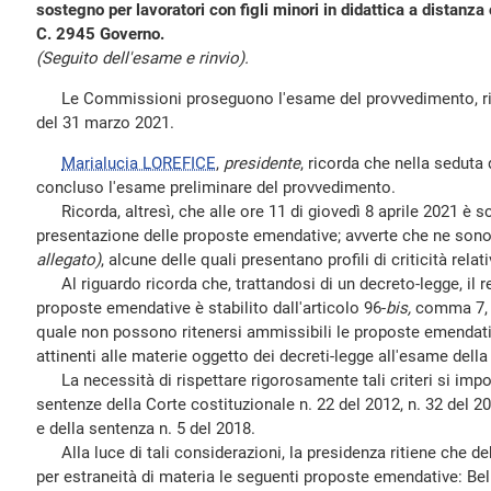
sostegno per lavoratori con figli minori in didattica a distanza
C. 2945 Governo.
(Seguito dell'esame e rinvio).
Le Commissioni proseguono l'esame del provvedimento, rinvi
del 31 marzo 2021.
Marialucia LOREFICE
,
presidente
, ricorda che nella seduta
concluso l'esame preliminare del provvedimento.
Ricorda, altresì, che alle ore 11 di giovedì 8 aprile 2021 è sc
presentazione delle proposte emendative; avverte che ne son
allegato)
, alcune delle quali presentano profili di criticità rel
Al riguardo ricorda che, trattandosi di un decreto-legge, il r
proposte emendative è stabilito dall'articolo 96-
bis,
comma 7, d
quale non possono ritenersi ammissibili le proposte emendat
attinenti alle materie oggetto dei decreti-legge all'esame dell
La necessità di rispettare rigorosamente tali criteri si impo
sentenze della Corte costituzionale n. 22 del 2012, n. 32 del 20
e della sentenza n. 5 del 2018.
Alla luce di tali considerazioni, la presidenza ritiene che d
per estraneità di materia le seguenti proposte emendative: Bell