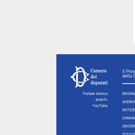
Il Pre
della
Portale storico
BIOGRA
WebTv
AGEND
YouTube
NOTIZIE
COMUNI
DISCOR
FOTO/V