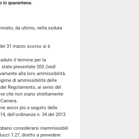
 o in quarantena.
ato, da ultimo, nella seduta
 del 31 marzo scorso si è
aduto il termine per la
o state presentate 203
(vedi
ativamente alla loro ammissibilità
.
egime di ammissibilità delle
el Regolamento, ai sensi del
ive che non siano strettamente
a Camera.
ne ancor più a seguito delle
14, dell'ordinanza n. 34 del 2013
ebbano considerarsi inammissibili
ucci 1.27, diretto a prevedere