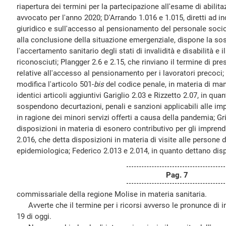
riapertura dei termini per la partecipazione all'esame di abilit
avvocato per l'anno 2020; D'Arrando 1.016 e 1.015, diretti ad in
giuridico e sull'accesso al pensionamento del personale socio-
alla conclusione della situazione emergenziale, dispone la sos
l'accertamento sanitario degli stati di invalidità e disabilità e 
riconosciuti; Plangger 2.6 e 2.15, che rinviano il termine di p
relative all'accesso al pensionamento per i lavoratori precoci
modifica l'articolo 501-
bis
del codice penale, in materia di man
identici articoli aggiuntivi Gariglio 2.03 e Rizzetto 2.07, in qu
sospendono decurtazioni, penali e sanzioni applicabili alle im
in ragione dei minori servizi offerti a causa della pandemia; Gr
disposizioni in materia di esonero contributivo per gli imprend
2.016, che detta disposizioni in materia di visite alle persone
epidemiologica; Federico 2.013 e 2.014, in quanto dettano disp
Pag. 7
commissariale della regione Molise in materia sanitaria.
Avverte che il termine per i ricorsi avverso le pronunce di in
19 di oggi.