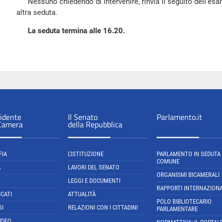
Nessuno chiedendo di intervenire, rinvia il seguito dell'esa
altra seduta.
La seduta termina alle 16.20.
sidente
Il Senato
Parlamento.it
 Camera
della Repubblica
FIA
L'ISTITUZIONE
PARLAMENTO IN SEDUTA
COMUNE
A
LAVORI DEL SENATO
ORGANISMI BICAMERALI
LEGGI E DOCUMENTI
RAPPORTI INTERNAZIONA
CATI
ATTUALITÀ
POLO BIBLIOTECARIO
SI
RELAZIONI CON I CITTADINI
PARLAMENTARE
IDEO