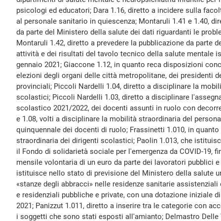
psicologi ed educatori; Dara 1.16, diretto a incidere sulla facolt
al personale sanitario in quiescenza; Montaruli 1.41 e 1.40, dir
da parte del Ministero della salute dei dati riguardanti le prob
Montaruli 1.42, diretto a prevedere la pubblicazione da parte de
attività e dei risultati del tavolo tecnico della salute mentale i
gennaio 2021; Giaccone 1.12, in quanto reca disposizioni conc
elezioni degli organi delle città metropolitane, dei presidenti d
provinciali; Piccoli Nardelli 1.04, diretto a disciplinare la mobil
scolastici; Piccoli Nardelli 1.03, diretto a disciplinare l'asseg
scolastico 2021/2022, dei docenti assunti in ruolo con decorr
e 1.08, volti a disciplinare la mobilità straordinaria del person
quinquennale dei docenti di ruolo; Frassinetti 1.010, in quanto 
straordinaria dei dirigenti scolastici; Paolin 1.013, che istituis
il Fondo di solidarietà sociale per l'emergenza da COVID-19, 
mensile volontaria di un euro da parte dei lavoratori pubblici e
istituisce nello stato di previsione del Ministero della salute 
«stanze degli abbracci» nelle residenze sanitarie assistenziali e 
e residenziali pubbliche e private, con una dotazione iniziale di
2021; Panizzut 1.011, diretto a inserire tra le categorie con acc
i soggetti che sono stati esposti all'amianto; Delmastro Delle