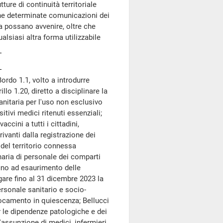
tture di continuità territoriale
 che determinate comunicazioni dei
nia possano avvenire, oltre che
lsiasi altra forma utilizzabile
Bordo 1.1, volto a introdurre
illo 1.20, diretto a disciplinare la
nitaria per l'uso non esclusivo
ositivi medici ritenuti essenziali;
ccini a tutti i cittadini,
rivanti dalla registrazione dei
o del territorio connessa
naria di personale dei comparti
ino ad esaurimento delle
gare fino al 31 dicembre 2023 la
personale sanitario e socio-
llocamento in quiescenza; Bellucci
er le dipendenze patologiche e dei
'assunzione di medici, infermieri,