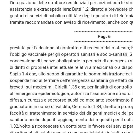
l'integrazione delle strutture residenziali per anziani con le stru
assistenziale extraospedaliera; Butti 1.2, diretto a prevedere
gestori di servizi di pubblica utilità e degli operatori di telefo
tramite raccomandata con avviso di ricevimento, anche con qua
Pag. 6
prevista per l'adesione al contratto o il recesso dallo stesso; 
l'obbligo vaccinale per gli operatori sanitari e socio-sanitari; Gr
concessione di licenze obbligatorie in periodo di emergenza sa
di diritti di proprietà intellettuale relativi a medicinali o a disp
Sapia 1.4 che, allo scopo di garantire la somministrazione dei va
sospende fino al termine dell'emergenza sanitaria gli effetti de
brevetti sui medesimi; Cirielli 1.35 che, per finalità di controll
all'emergenza epidemiologica, autorizza l'assunzione straordi
difesa, sicurezza e soccorso pubblico mediante scorrimento f
graduatorie in corso di validità; Gemmato 1.34, diretto a proro
facoltà di trattenimento in servizio dei dirigenti medici e del 
sanitario anche dopo il raggiungimento dei requisiti per il co
1.32, volto a riconoscere un contributo in favore dei servizi p
dipartimenti di salute mentale e neuropsichiatria infantile per l