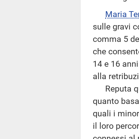
Maria Te
sulle gravi 
comma 5 dell
che consente 
14 e 16 anni
alla retribuz
Reputa que
quanto basat
quali i mino
il loro perco
connessi al 