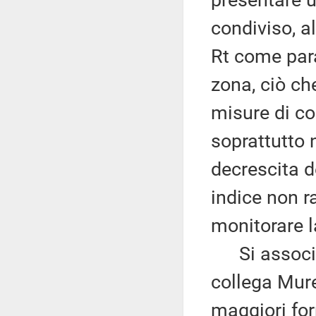
presentare u
condiviso, a
Rt come para
zona, ciò ch
misure di co
soprattutto n
decrescita d
indice non 
monitorare l
Si associa, 
collega Mure
maggiori form