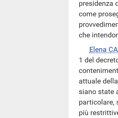
presidenza d
come proseg
provvediment
che intendon
Elena C
1 del decret
contenimento
attuale dell
siano state 
particolare,
più restritt