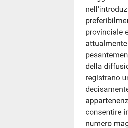
nell'introdu
preferibilme
provinciale 
attualmente 
pesantement
della diffus
registrano u
decisamente i
appartenenza
consentire i
numero maggi