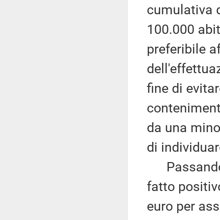
cumulativa d
100.000 abit
preferibile a
dell'effettu
fine di evita
conteniment
da una minor
di individuar
Passando al
fatto positi
euro per ass