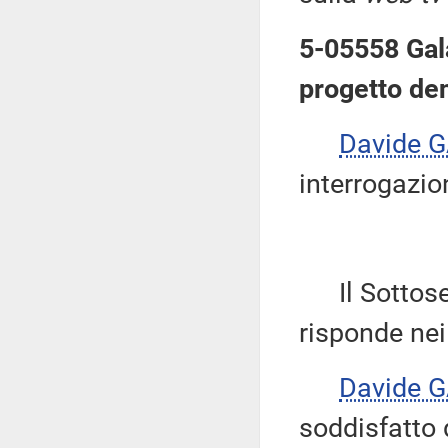
5-05558 Gala
progetto de
Davide 
interrogazio
Il Sottoseg
risponde nei
Davide 
soddisfatto 