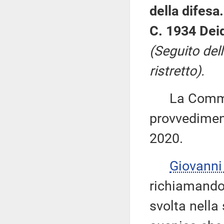
della difesa.
C. 1934 Dei
(Seguito del
ristretto).
La Commiss
provvediment
2020.
Giovann
richiamando 
svolta nella