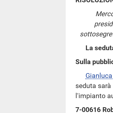
RISOLUZIO
Merco
presi
sottosegret
La sedut
Sulla pubblic
Gianluca
seduta sarà
l'impianto a
7-00616 Robe