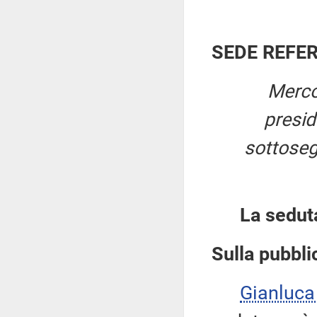
SEDE REFE
Merco
presi
sottosegr
La sedut
Sulla pubblic
Gianluca