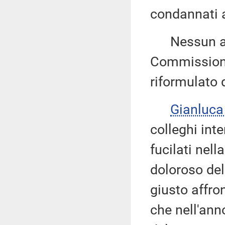
condannati a
Nessun altr
Commissione 
riformulato d
Gianluca
colleghi int
fucilati nel
doloroso del
giusto affro
che nell'ann