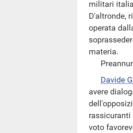
militari ital
D'altronde, r
operata dal
soprassedere
materia.
Preannuncia
Davide 
avere dialog
dell'opposizi
rassicuranti 
voto favorevo