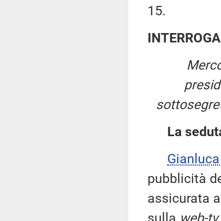
15.
INTERROGA
Merco
presi
sottosegret
La sedut
Gianluca
pubblicità d
assicurata a
sulla
web-tv