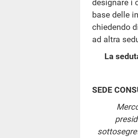
designare i 
base delle i
chiedendo di 
ad altra sed
La seduta
SEDE CONS
Merco
presi
sottosegret