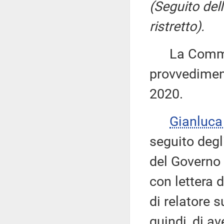
(Seguito del
ristretto).
La Commiss
provvediment
2020.
Gianluca
seguito degl
del Governo 
con lettera 
di relatore 
quindi, di a