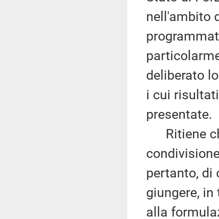
nell'ambito d
programmatic
particolarm
deliberato l
i cui risulta
presentate.
Ritiene che
condivisione
pertanto, di 
giungere, in
alla formulaz