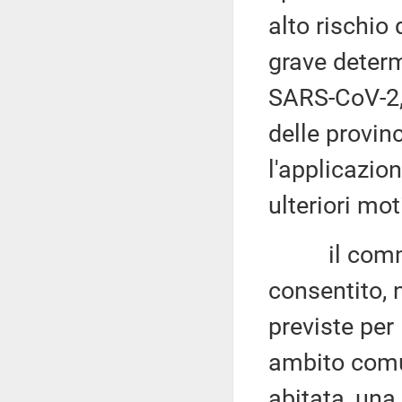
alto rischio 
grave determ
SARS-CoV-2, n
delle provi
l'applicazio
ulteriori mot
il comma 
consentito, n
previste per
ambito comu
abitata, una 