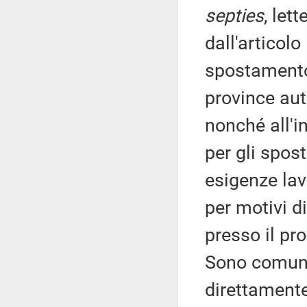
septies
, let
dall'articolo 
spostamento 
province au
nonché all'i
per gli spo
esigenze lav
per motivi d
presso il pr
Sono comunq
direttamente