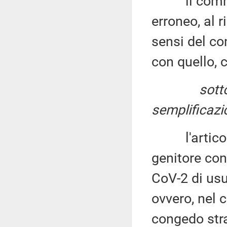
il comma 1 
erroneo, al 
sensi del c
con quello, 
sotto
semplificazio
l'articolo 
genitore con
CoV-2 di usu
ovvero, nel c
congedo stra