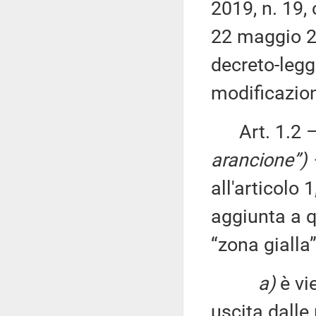
2019, n. 19,
22 maggio 202
decreto-legg
modificazion
Art. 1.2 
arancione”) 
all'articolo
aggiunta a q
“zona gialla”
a)
è vi
uscita dalle