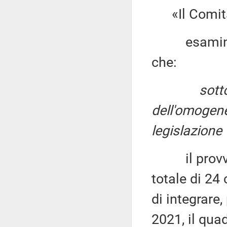
«Il Comitat
esaminato i
che:
sotto
dell'omogenei
legislazione 
il provvedi
totale di 24
di integrare,
2021, il qua