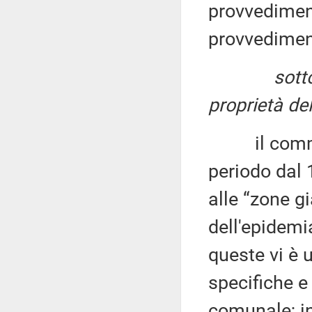
provvedimenti
provvediment
sotto
proprietà de
il comma 1 
periodo dal 
alle “zone g
dell'epidemia
queste vi è 
specifiche e 
comunale; i