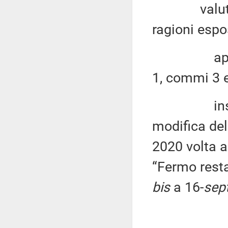
valutino l
ragioni espo
approfondi
1, commi 3 e
inserire 
modifica dell
2020 volta a
“Fermo rest
bis
a 16-
sep