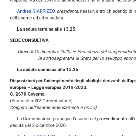
disponibilità del Governo ad attendere fino alla data indicata per
Andrea GIARRIZZO
,
presidente,
nessun altro chiedendo di int
dell'esame ad altra seduta.
La seduta termina alle 13.25.
SEDE CONSULTIVA
Giovedì 10 dicembre 2020. — Presidenza del vicepresiden
la sottosegretaria di Stato per lo sviluppo econo
La seduta comincia alle 13.25.
Disposizioni per l'adempimento degli obblighi derivanti dall'app
europea – Legge europea 2019-2020.
C. 2670 Governo.
(Parere alla XIV Commissione).
(Seguito dell'esame emendamenti e rinvio).
La Commissione prosegue l'esame del provvedimento all'ordi
seduta del 2 dicembre 2020.