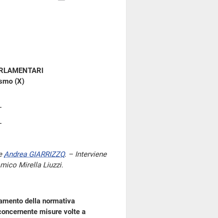
ARLAMENTARI
ismo (X)
te
Andrea GIARRIZZO
. – Interviene
mico Mirella Liuzzi.
uamento della normativa
concernente misure volte a