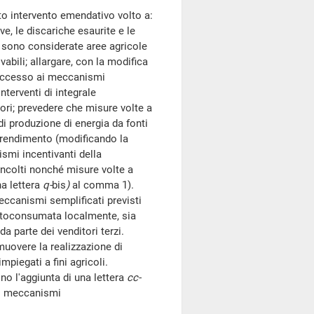
 intervento emendativo volto a:
e, le discariche esaurite e le
n sono considerate aree agricole
ovabili; allargare, con la modifica
l'accesso ai meccanismi
nterventi di integrale
ori; prevedere che misure volte a
di produzione di energia da fonti
o rendimento (modificando la
mi incentivanti della
 incolti nonché misure volte a
na lettera
q-
bis
)
al comma 1).
canismi semplificati previsti
autoconsumata localmente, sia
da parte dei venditori terzi.
uovere la realizzazione di
piegati a fini agricoli.
 l'aggiunta di una lettera
cc-
 i meccanismi