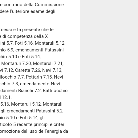
re contrario della Commissione
dere l'ulteriore esame degli
smessi e fa presente che le
 di competenza della X
i 5.7, Foti 5.16, Montaruli 5.12,
chio 5.9, emendamenti Patassini
hio 5.10 e Foti 5.14,
 Montaruli 7.20, Montaruli 7.21,
vi 7.12, Caretta 7.26, Nevi 7.13,
ilocchio 7.7, Pettarin 7.15, Nevi
locchio 7.8, emendamento Nevi
damenti Bianchi 7.2, Battilocchio
 12.1.
5.16, Montaruli 5.12, Montaruli
, gli emendamenti Patassini 5.2,
o 5.10 e Foti 5.14, gli
colo 5 recante princìpi e criteri
promozione dell'uso dell'energia da