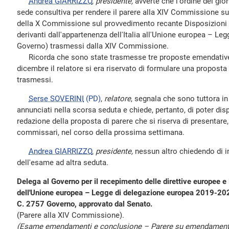
Andrea GIARRIZZO
,
presidente,
avverte che l'ordine del gior
sede consultiva per rendere il parere alla XIV Commissione 
della X Commissione sul provvedimento recante Disposizioni 
derivanti dall'appartenenza dell'Italia all'Unione europea – L
Governo) trasmessi dalla XIV Commissione.
Ricorda che sono state trasmesse tre proposte emendative 
dicembre il relatore si era riservato di formulare una propost
trasmessi.
Serse SOVERINI
(PD)
,
relatore
, segnala che sono tuttora in
annunciati nella scorsa seduta e chiede, pertanto, di poter disp
redazione della proposta di parere che si riserva di presentare, 
commissari, nel corso della prossima settimana.
Andrea GIARRIZZO
,
presidente,
nessun altro chiedendo di int
dell'esame ad altra seduta.
Delega al Governo per il recepimento delle direttive europee e l'
dell'Unione europea – Legge di delegazione europea 2019-20
C. 2757 Governo, approvato dal Senato.
(Parere alla XIV Commissione).
(Esame emendamenti e conclusione – Parere su emendamenti