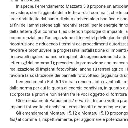
fonti rinnovabili.
In specie, l'emendamento Mazzetti 5.8 propone un articolato
prevedere, con l'aggiunta della lettera
a)
al comma 1, che le cav
aree ripristinate dal punto di vista ambientale o bonificate no
ai fini dell'ammissione agli incentivi statali per le energie rinn
della lettera
d)
al comma 1, ad ulteriori tipologie di impianti 
concorrenziali per l'assegnazione di incentivi privilegiando gli i
ricostruzione e riducendo i termini dei procedimenti autorizzat
favorire e promuovere la progressiva installazione di impianti 
rinnovabili riguardino anche impianti di cogenerazione ad alt
lettera
g)
del comma 1); prevedere la promozione con meccanis
realizzazione di impianti fotovoltaici anche su terreni agricoli
favorire la sostituzione dei pannelli fotovoltaici (aggiunta di u
L'emendamento Foti 5.15 mira a rendere solo eventuali i mec
dalla norma per cui la quota di energia condivisa, in quanto 
scorporata a priori e non rientri fra le voci oggetto di fornitura 
Gli emendamenti Patassini 5.7 e Foti 5.16 sono volti a prom
impianti fotovoltaici anche su terreni incolti o comunque non im
Gli emendamenti Montaruli 5.12 e Montaruli 5.13 propongono
bis)
al comma 1, rispettivamente, per aggiornare e potenziare