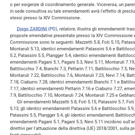
o per esigenze di coordinamento generale. Viceversa, un pare
in sede consultiva su tale emendamenti avrà l'effetto di preclu
stessi presso la XIV Commissione.
Diego ZARDINI
(PD)
,
relatore
, illustra gli emendamenti tra
proposte emendative presentate presso la XIV Commissione e
Commissione sono le seguenti: Mazzetti 5.8, Foti 5.15, Patassin
Montaruli 5.13, identici emendamenti Patassini 5.6 e Battiloc
5.2, Patassini 5.5, Plangger 5.4, identici emendamenti Battilocc
emendamenti Pagani 5.1, Pagani 5.3, Nevi 5.11, Montaruli 7.19,
Battilocchio 7.4, Bianchi 7.3, Pettarin 7.11, Battilocchio 7.5, Ne
Montaruli 7.22, Battilocchio 7.6, Montaruli 7.23, Nevi 7.14, Batt
7.18, Ciaburro 7.28, identici emendamenti Bianchi 7.1 e Batti
7.17, identici emendamenti Pettarin 7.16 e Ciaburro 7.27, emen
7.9, Battilocchio 7.10, Montaruli 7.24, Montaruli 7.25 e Gebhard
Gli emendamenti Mazzetti 5.8, Foti 5.15, Patassini 5.7, Foti 
5.13, gli identici emendamenti Patassini 5.6 e Battilocchio 5.9
Patassini 5.5, Plangger 5.4, gli identici emendamenti Battilocchi
emendamenti Pagani 5.1, Pagani 5.3, Nevi 5.11 incidono sull'arti
direttivi per l'attuazione della direttiva (UE) 2018/2001, sulla 