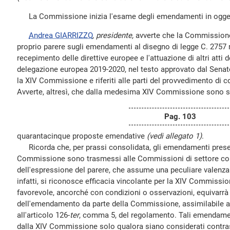
La Commissione inizia l'esame degli emendamenti in ogge
Andrea GIARRIZZO
,
presidente,
avverte che la Commissione
proprio parere sugli emendamenti al disegno di legge C. 2757 
recepimento delle direttive europee e l'attuazione di altri atti
delegazione europea 2019-2020, nel testo approvato dal Senat
la XIV Commissione e riferiti alle parti del provvedimento d
Avverte, altresì, che dalla medesima XIV Commissione sono 
Pag. 103
quarantacinque proposte emendative
(vedi allegato 1)
.
Ricorda che, per prassi consolidata, gli emendamenti presen
Commissione sono trasmessi alle Commissioni di settore comp
dell'espressione del parere, che assume una peculiare valenza 
infatti, si riconosce efficacia vincolante per la XIV Commissio
favorevole, ancorché con condizioni o osservazioni, equivarrà
dell'emendamento da parte della Commissione, assimilabile all
all'articolo 126-
ter
, comma 5, del regolamento. Tali emendamen
dalla XIV Commissione solo qualora siano considerati contra