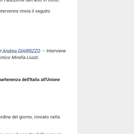
 l'adozione dell'atto in titolo.
ervenire rinvia il seguito
te
Andrea GIARRIZZO
. – Interviene
mico Mirella Liuzzi.
artenenza dell'Italia all'Unione
ne del giorno, rinviato nella