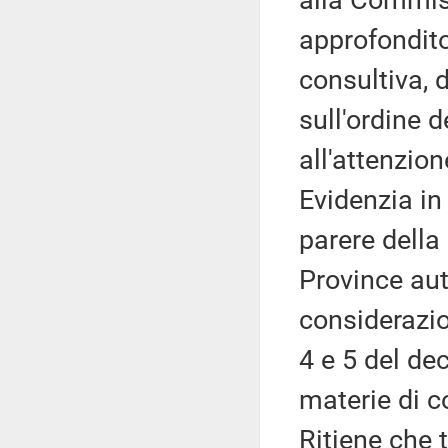
alla Commis
approfondito
consultiva, 
sull'ordine d
all'attenzion
Evidenzia in
parere della
Province au
considerazion
4 e 5 del de
materie di c
Ritiene che