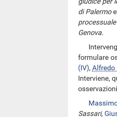
giudice per l
di Palermo
processuale 
Genova.
Intervengon
formulare os
(IV)
,
Alfredo
Interviene, q
osservazion
Massimo
Sassari,
Giu