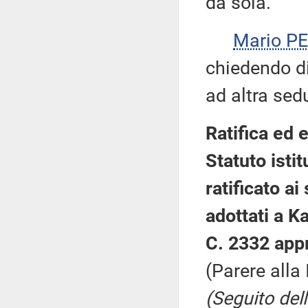
da sola.
Mario P
chiedendo di 
ad altra sed
Ratifica ed
Statuto isti
ratificato ai
adottati a K
C. 2332 app
(Parere alla
(Seguito del