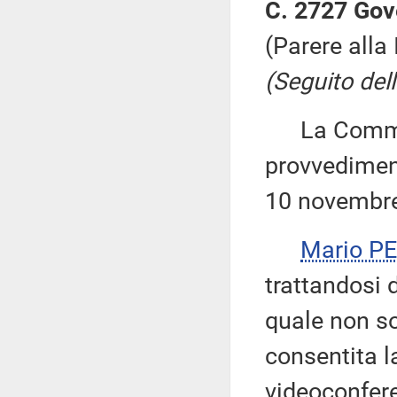
C. 2727 Gov
(Parere alla
(Seguito dell
La Commiss
provvediment
10 novembre
Mario P
trattandosi d
quale non so
consentita l
videoconfere