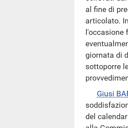
al fine di p
articolato. I
l'occasione 
eventualment
giornata di d
sottoporre l
provvedimen
Giusi B
soddisfazion
del calendar