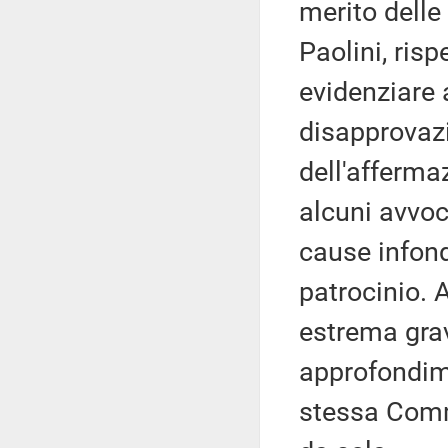
merito delle
Paolini, risp
evidenziare 
disapprovazi
dell'afferma
alcuni avvoc
cause infonda
patrocinio. 
estrema grav
approfondim
stessa Comm