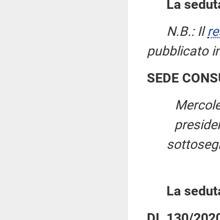
La seduta
N.B.: Il
re
pubblicato i
SEDE CONS
Mercole
preside
sottosegr
La sedut
DL 130/2020: