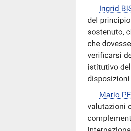
Ingrid BI
del principi
sostenuto, c
che dovesser
verificarsi d
istitutivo de
disposizion
Mario P
valutazioni d
complementar
internazional