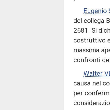
Eugenio
del collega B
2681. Si dic
costruttivo 
massima aper
confronti del
Walter V
causa nel co
per conferma
considerazio