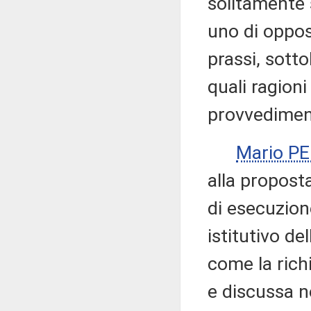
solitamente s
uno di oppos
prassi, sott
quali ragion
provvediment
Mario P
alla proposta
di esecuzion
istitutivo de
come la rich
e discussa ne