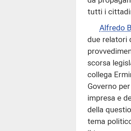
da propaganda
tutti i citta
Alfredo 
due relatori
provvedimen
scorsa legis
collega Ermin
Governo per l
impresa e del
della questio
tema politic