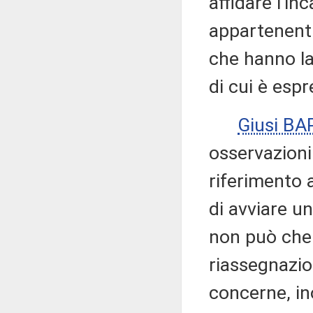
affidare l'in
appartenenti
che hanno la
di cui è espr
Giusi B
osservazioni
riferimento a
di avviare u
non può che 
riassegnazio
concerne, ino