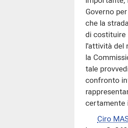
importante, i
Governo per 
che la strad
di costituir
l'attività de
la Commissio
tale provved
confronto in
rappresentar
certamente 
Ciro MA