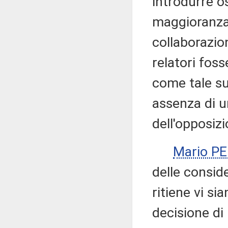
introdurre os
maggioranza.
collaborazio
relatori fos
come tale su
assenza di u
dell'opposizi
Mario P
delle consid
ritiene vi si
decisione di