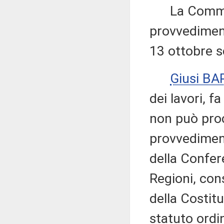
La Commiss
provvediment
13 ottobre s
Giusi B
dei lavori, 
non può proc
provvediment
della Confer
Regioni, cons
della Costitu
statuto ordi