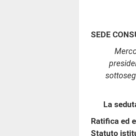
SEDE CONS
Merco
presid
sottosegr
La sedut
Ratifica ed 
Statuto istit