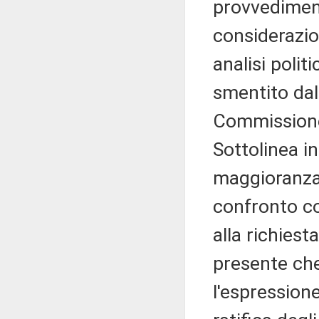
provvediment
considerazio
analisi polit
smentito dal
Commissione
Sottolinea in
maggioranza 
confronto co
alla richiest
presente che
l'espressione