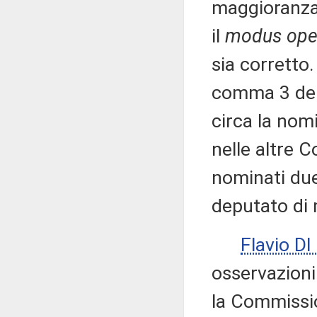
maggioranza 
il
modus ope
sia corretto.
comma 3 dell
circa la nom
nelle altre C
nominati due
deputato di 
Flavio D
osservazioni 
la Commissio