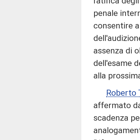
ratifica deg
penale intern
consentire ai
dell'audizio
assenza di ob
dell'esame d
alla prossim
Roberto 
affermato da
scadenza per
analogament