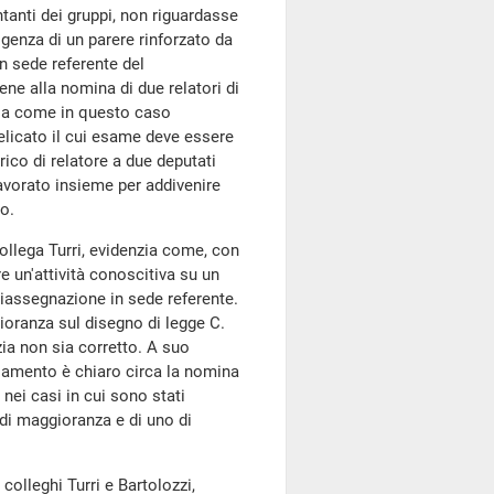
ntanti dei gruppi, non riguardasse
igenza di un parere rinforzato da
n sede referente del
ene alla nomina di due relatori di
zia come in questo caso
elicato il cui esame deve essere
rico di relatore a due deputati
avorato insieme per addivenire
vo.
 collega Turri, evidenzia come, con
re un'attività conoscitiva su un
iassegnazione in sede referente.
ioranza sul disegno di legge C.
a non sia corretto. A suo
golamento è chiaro circa la nomina
nei casi in cui sono stati
 di maggioranza e di uno di
 colleghi Turri e Bartolozzi,