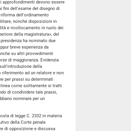
ali approfondimenti devono essere
i fini dell'esame del disegno di
 riforma dell'ordinamento
litare, nonché disposizioni in
lità e ricollocamento in ruolo dei
eriore della magistratura», del
a presidenza ha nominato due
eppur breve esperienza da
nche su altri provvedimenti
forze di maggioranza. Evidenzia
ull'introduzione della
o riferimento ad un relatore e non
he per prassi su determinati
linea come solitamente si tratti
do di condividere tale prassi,
debbano nominare per un
posta di legge C. 2332 in materia
tutivo della Corte penale
rze di opposizione e discussa