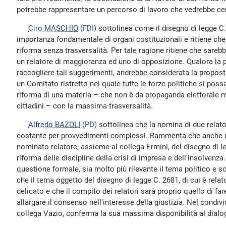
potrebbe rappresentare un percorso di lavoro che vedrebbe c
Ciro MASCHIO
(FDI)
sottolinea come il disegno di legge C.
importanza fondamentale di organi costituzionali e ritiene che
riforma senza trasversalità. Per tale ragione ritiene che sareb
un relatore di maggioranza ed uno di opposizione. Qualora la 
raccogliere tali suggerimenti, andrebbe considerata la propost
un Comitato ristretto nel quale tutte le forze politiche si poss
riforma di una materia – che non è da propaganda elettorale ma c
cittadini – con la massima trasversalità.
Alfredo BAZOLI
(PD)
sottolinea che la nomina di due relato
costante per provvedimenti complessi. Rammenta che anche ne
nominato relatore, assieme al collega Ermini, del disegno di l
riforma delle discipline della crisi di impresa e dell'insolvenza. 
questione formale, sia molto più rilevante il tema politico e 
che il tema oggetto del disegno di legge C. 2681, di cui è relat
delicato e che il compito dei relatori sarà proprio quello di far
allargare il consenso nell'interesse della giustizia. Nel condivi
collega Vazio, conferma la sua massima disponibilità al dialo