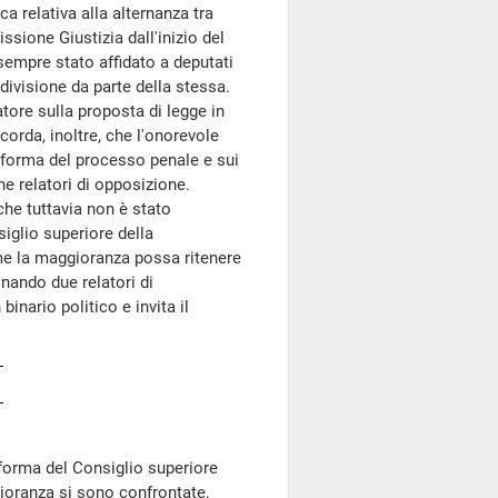
a relativa alla alternanza tra
sione Giustizia dall'inizio del
sempre stato affidato a deputati
ivisione da parte della stessa.
tore sulla proposta di legge in
corda, inoltre, che l'onorevole
iforma del processo penale e sui
e relatori di opposizione.
che tuttavia non è stato
iglio superiore della
me la maggioranza possa ritenere
inando due relatori di
inario politico e invita il
iforma del Consiglio superiore
gioranza si sono confrontate,