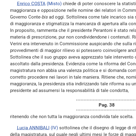
Enrico COSTA
(Misto)
chiede di poter conoscere la statistic
maggioranza e opposizione nelle nomine dei relatori in Commis
Governo Conte-
bis
ad oggi. Sottolinea come tale incarico sia 
di maggioranza e stigmatizza la mancanza di apertura alla cond
In proposito, rammenta che il presidente Perantoni è stato rela
materia di prescrizione, pur non condividendone i contenuti. Ri
Verini era intervenuto in Commissione auspicando che sulla r
provvedimenti di maggior rilievo si potessero coinvolgere anch
Sottolinea che il suo gruppo aveva apprezzato tale intervento 
ascoltato dalla presidenza. Evidenzia come la riforma del Cons
magistratura non abbia una valenza politica e si domanda co
corretto procedere nei lavori in tale maniera. Ritiene che, nom
maggioranza, la presidenza stia indirizzando tale riforma su un b
presidente ad assumersi la responsabilità di tale condotta,
Pag. 38
ritenendo che non tutta la maggioranza condivida tale scelta.
Lucia ANNIBALI
(IV)
sottolinea che il disegno di legge di r
della magistratura, sul quale negli ultimi mesi le forze di mag