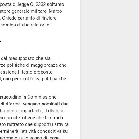
posta di legge C. 2332 soltanto
ratore generale militare, Marco
 Chiede pertanto di rinviare
 nomina di due relatori di
a dal presupposto che sia
orze politiche di maggioranza che
ressione il testo proposto
i, uno per ogni forza politica che
suetudine in Commissione
a di riforme, vengano nominati due
colarmente importante, il disegno
so penale, ritiene che la strada
o ristretto che supporti l'attività
rminerà l'attività conoscitiva su
informale sul disegno di legge