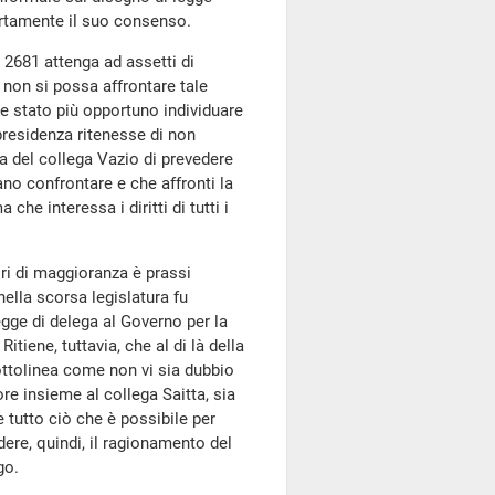
ertamente il suo consenso.
 2681 attenga ad assetti di
 non si possa affrontare tale
be stato più opportuno individuare
presidenza ritenesse di non
a del collega Vazio di prevedere
ano confrontare e che affronti la
he interessa i diritti di tutti i
ri di maggioranza è prassi
lla scorsa legislatura fu
egge di delega al Governo per la
Ritiene, tuttavia, che al di là della
sottolinea come non vi sia dubbio
ore insieme al collega Saitta, sia
e tutto ciò che è possibile per
dere, quindi, il ragionamento del
go.