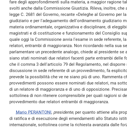
fare degli approfondimenti sulla materia, a maggior ragione t
svolti anche dalla Commissione Giustizia. Rileva, inoltre, che a
legge C. 2681 del Governo, recante «Deleghe al Governo per la
giudiziario e per l'adeguamento dell'ordinamento giudiziario mi
materia ordinamentale, organizzativa e disciplinare, di eleggibi
magistrati e di costituzione e funzionamento del Consiglio sup
quale oggi la Commissione avvia l'esame in sede referente, l
relatori, entrambi di maggioranza. Non ricordando nella sua s
parlamentare un precedente analogo, chiede al presidente se a
siano stati nominati due relatori facenti parte entrambi delle 
che il comma 3 dell'articolo 79 del Regolamento, nel disporre s
discussione in sede referente di un provvedimento, fa esplicit
prevede la possibilità che ve ne siano più di uno. Rammenta c
provvedimenti possono essere nominati due relatori, ma sotto
di un relatore di maggioranza e di uno di opposizione. Precisan
sottolinea di non ritenere comprensibile per quali ragioni si 
provvedimento due relatori entrambi di maggioranza.
Mario PERANTONI
,
presidente
, per quanto attiene alla pro
di ratifica e di esecuzione degli emendamenti allo Statuto isti
internazionale, sottolinea come la richiesta avanzata dalle fo