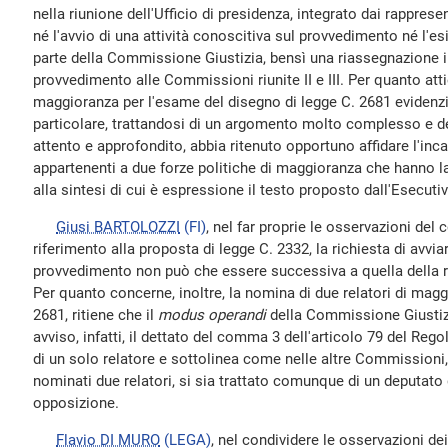
nella riunione dell'Ufficio di presidenza, integrato dai rapprese
né l'avvio di una attività conoscitiva sul provvedimento né l'es
parte della Commissione Giustizia, bensì una riassegnazione i
provvedimento alle Commissioni riunite II e III. Per quanto atti
maggioranza per l'esame del disegno di legge C. 2681 eviden
particolare, trattandosi di un argomento molto complesso e d
attento e approfondito, abbia ritenuto opportuno affidare l'inca
appartenenti a due forze politiche di maggioranza che hanno l
alla sintesi di cui è espressione il testo proposto dall'Esecuti
Giusi BARTOLOZZI
(FI)
, nel far proprie le osservazioni del
riferimento alla proposta di legge C. 2332, la richiesta di avvia
provvedimento non può che essere successiva a quella della r
Per quanto concerne, inoltre, la nomina di due relatori di magg
2681, ritiene che il
modus operandi
della Commissione Giustizi
avviso, infatti, il dettato del comma 3 dell'articolo 79 del Re
di un solo relatore e sottolinea come nelle altre Commissioni, 
nominati due relatori, si sia trattato comunque di un deputato
opposizione.
Flavio DI MURO
(LEGA)
, nel condividere le osservazioni dei