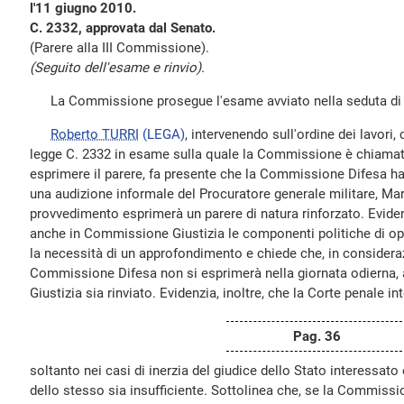
l'11 giugno 2010.
C. 2332, approvata dal Senato.
(Parere alla III Commissione).
(Seguito dell'esame e rinvio).
La Commissione prosegue l'esame avviato nella seduta di i
Roberto TURRI
(LEGA)
, intervenendo sull'ordine dei lavori,
legge C. 2332 in esame sulla quale la Commissione è chiamata
esprimere il parere, fa presente che la Commissione Difesa ha
una audizione informale del Procuratore generale militare, Ma
provvedimento esprimerà un parere di natura rinforzato. Evide
anche in Commissione Giustizia le componenti politiche di o
la necessità di un approfondimento e chiede che, in consideraz
Commissione Difesa non si esprimerà nella giornata odierna
Giustizia sia rinviato. Evidenzia, inoltre, che la Corte penale i
Pag. 36
soltanto nei casi di inerzia del giudice dello Stato interessato 
dello stesso sia insufficiente. Sottolinea che, se la Commiss