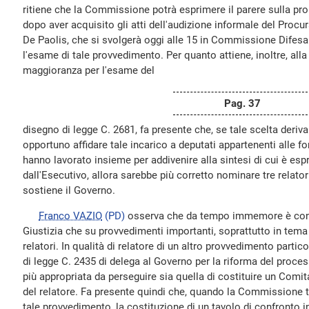
ritiene che la Commissione potrà esprimere il parere sulla pro
dopo aver acquisito gli atti dell'audizione informale del Procu
De Paolis, che si svolgerà oggi alle 15 in Commissione Difesa.
l'esame di tale provvedimento. Per quanto attiene, inoltre, alla
maggioranza per l'esame del
Pag. 37
disegno di legge C. 2681, fa presente che, se tale scelta deriv
opportuno affidare tale incarico a deputati appartenenti alle f
hanno lavorato insieme per addivenire alla sintesi di cui è esp
dall'Esecutivo, allora sarebbe più corretto nominare tre relator
sostiene il Governo.
Franco VAZIO
(PD)
osserva che da tempo immemore è con
Giustizia che su provvedimenti importanti, soprattutto in tem
relatori. In qualità di relatore di un altro provvedimento parti
di legge C. 2435 di delega al Governo per la riforma del proces
più appropriata da perseguire sia quella di costituire un Comitat
del relatore. Fa presente quindi che, quando la Commissione te
tale provvedimento, la costituzione di un tavolo di confronto 