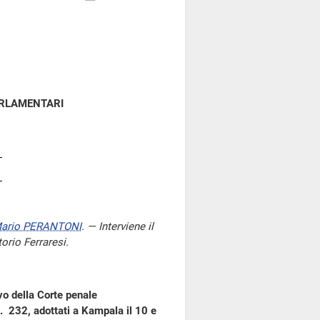
ARLAMENTARI
ario PERANTONI
. — Interviene il
torio Ferraresi.
vo della Corte penale
n. 232, adottati a Kampala il 10 e