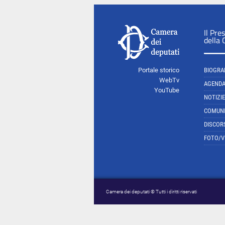
Il Pre
della
Portale storico
BIOGRA
WebTv
AGEND
YouTube
NOTIZIE
COMUNI
DISCOR
FOTO/V
Camera dei deputati © Tutti i diritti riservati