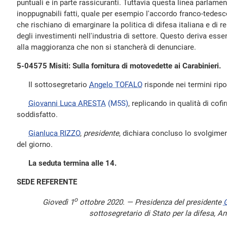
puntuali e in parte rassicuranti. Tuttavia questa linea parlame
inoppugnabili fatti, quale per esempio l'accordo franco-tedesc
che rischiano di emarginare la politica di difesa italiana e di r
degli investimenti nell'industria di settore. Questo deriva esse
alla maggioranza che non si stancherà di denunciare.
5-04575 Misiti: Sulla fornitura di motovedette ai Carabinieri.
Il sottosegretario
Angelo TOFALO
risponde nei termini ripo
Giovanni Luca ARESTA
(M5S)
, replicando in qualità di cofi
soddisfatto.
Gianluca RIZZO
,
presidente
, dichiara concluso lo svolgimen
del giorno.
La seduta termina alle 14.
SEDE REFERENTE
o
Giovedì 1
ottobre 2020. — Presidenza del presidente
G
sottosegretario di Stato per la difesa, A