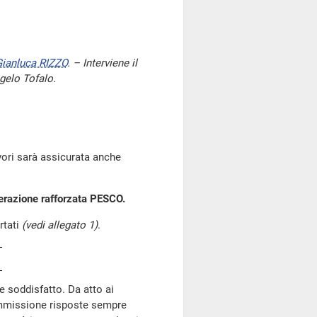
ianluca RIZZO
. – Interviene il
ngelo Tofalo.
avori sarà assicurata anche
perazione rafforzata PESCO.
rtati
(vedi allegato 1)
.
te soddisfatto. Da atto ai
Commissione risposte sempre