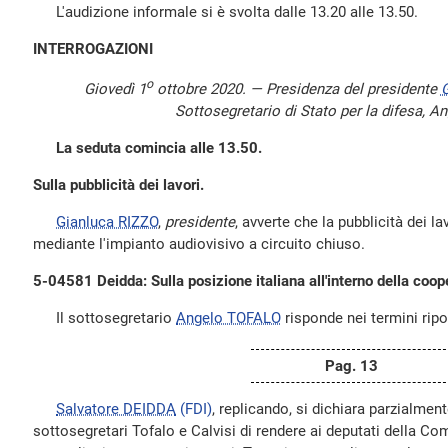
L'audizione informale si è svolta dalle 13.20 alle 13.50.
INTERROGAZIONI
o
Giovedì 1
ottobre 2020. — Presidenza del presidente
G
Sottosegretario di Stato per la difesa, A
La seduta comincia alle 13.50.
Sulla pubblicità dei lavori.
Gianluca RIZZO
,
presidente
, avverte che la pubblicità dei l
mediante l'impianto audiovisivo a circuito chiuso.
5-04581 Deidda: Sulla posizione italiana all'interno della coo
Il sottosegretario
Angelo TOFALO
risponde nei termini ripo
Pag. 13
Salvatore DEIDDA
(FDI)
, replicando, si dichiara parzialmen
sottosegretari Tofalo e Calvisi di rendere ai deputati della 