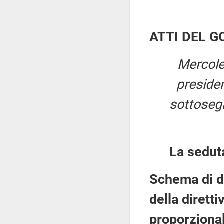
ATTI DEL 
Mercole
preside
sottosegr
La sedut
Schema di de
della dirett
proporzional