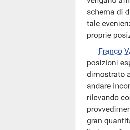
vengano affr
schema di de
tale evenien
proprie posiz
Franco 
posizioni es
dimostrato a
andare incont
rilevando c
provvedimen
gran quantit