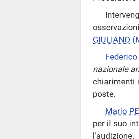
Intervengon
osservazioni
GIULIANO
(
Federic
nazionale an
chiarimenti i
poste.
Mario P
per il suo i
l'audizione.