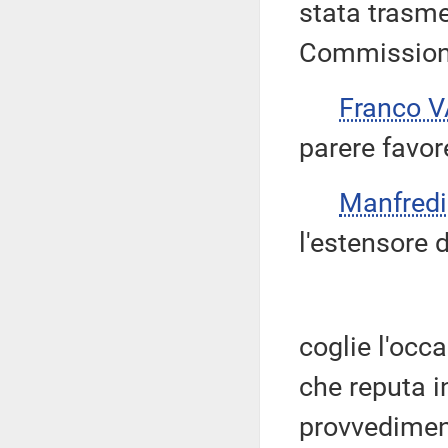
stata trasme
Commissione
Franco 
parere favor
Manfred
l'estensore 
coglie l'occ
che reputa i
provvedimen