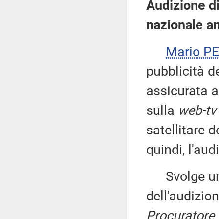
Audizione d
nazionale an
Mario P
pubblicità d
assicurata a
sulla
web-tv
satellitare 
quindi, l'aud
Svolge una 
dell'audizio
Procuratore 