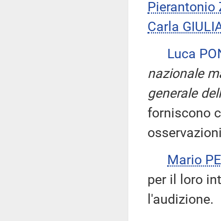
Pierantonio
Carla GIUL
Luca PO
nazionale ma
generale del
forniscono ch
osservazioni
Mario P
per il loro i
l'audizione.