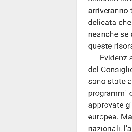
arriveranno 
delicata che
neanche se o
queste risor
Evidenzia c
del Consigli
sono state ap
programmi de
approvate g
europea. Man
nazionali, l