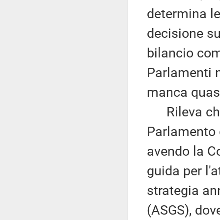
determina le
decisione sul
bilancio comu
Parlamenti na
manca quasi
Rileva che 
Parlamento d
avendo la C
guida per l'
strategia an
(ASGS), dove