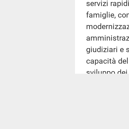
servizi rapid
famiglie, com
modernizzazi
amministrazi
giudiziari e 
capacità del
sviluppo dei
sostenibili);
educativi pe
formazione e
età).