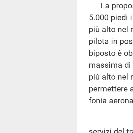
La proposta
5.000 piedi 
più alto nel 
pilota in po
biposto è o
massima di 1
più alto nel 
permettere al
fonia aeronau
servizi del t