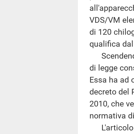
all'apparec
VDS/VM ele
di 120 chilo
qualifica dal
Scendendo n
di legge const
Essa ha ad o
decreto del 
2010, che ve
normativa di
L'articolo 1