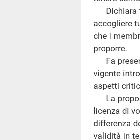
Dichiara fin
accogliere tu
che i membr
proporre.
Fa presente
vigente intr
aspetti critic
La proposta 
licenza di vo
differenza d
validità in t