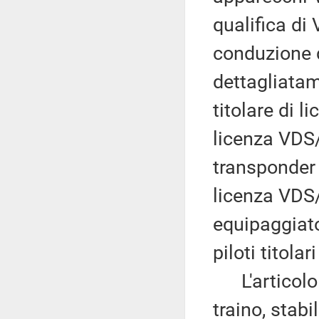
qualifica di
conduzione d
dettagliatame
titolare di l
licenza VDS
transponder c
licenza VDS
equipaggiato
piloti titol
L'articolo 1
traino, stabi