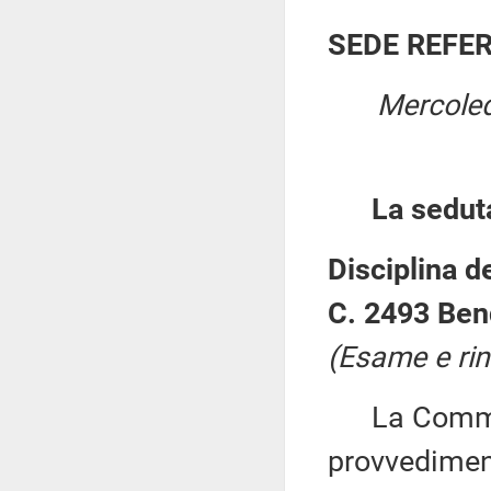
SEDE REFE
Mercoled
La sedut
Disciplina d
C. 2493 Bend
(Esame e rin
La Commiss
provvedimen