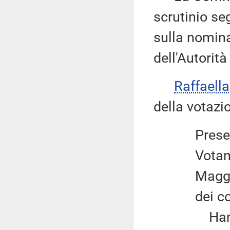
scrutinio se
sulla nomina
dell'Autorità
Raffaell
della votazi
Prese
Vota
Maggiora
dei co
Hanno