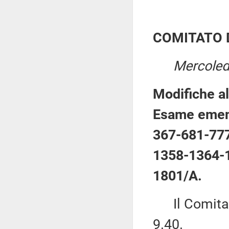
COMITATO 
Mercoled
Modifiche al
Esame emen
367-681-77
1358-1364-
1801/A.
Il Comitato 
9.40.