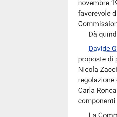
novembre 19
favorevole d
Commission
Dà quindi c
Davide 
proposte di 
Nicola Zacch
regolazione 
Carla Roncal
componenti 
La Commiss